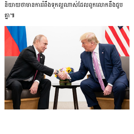
និយាយថាមានការរំពឹងទុកល្អណាស់ដែលពួកលោកនឹងជួប
គ្នា៕