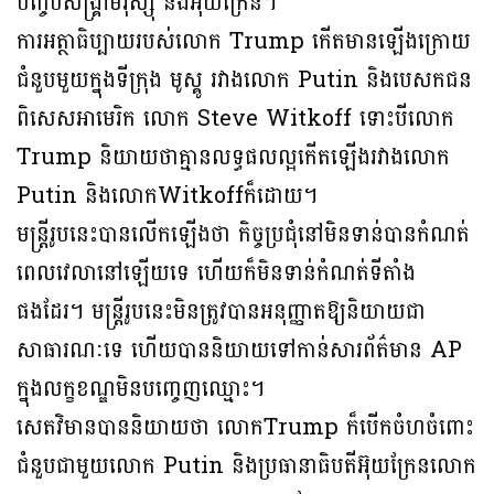
បញ្ចប់សង្គ្រាមរុស្ស៊ី និងអ៊ុយក្រែន។
ការអត្ថាធិប្បាយរបស់លោក Trump កើតមានឡើងក្រោយ
ជំនួបមួយក្នុងទីក្រុង មូស្គូ រវាងលោក Putin និងបេសកជន
ពិសេសអាមេរិក លោក Steve Witkoff ទោះបីលោក
Trump និយាយថាគ្មានលទ្ធផលល្អកើតឡើងរវាងលោក
Putin និងលោកWitkoffក៏ដោយ។
មន្ត្រីរូបនេះបានលើកឡើងថា កិច្ចប្រជុំនៅមិនទាន់បានកំណត់
ពេលវេលានៅឡើយទេ ហើយក៏មិនទាន់កំណត់ទីតាំង
ផងដែរ។ មន្ត្រីរូបនេះមិនត្រូវបានអនុញ្ញាតឱ្យនិយាយជា
សាធារណៈទេ ហើយបាននិយាយទៅកាន់សារព័ត៌មាន AP
ក្នុងលក្ខខណ្ឌមិនបញ្ចេញឈ្មោះ។
សេតវិមានបាននិយាយថា លោកTrump ក៏បើកចំហចំពោះ
ជំនួបជាមួយលោក Putin និងប្រធានាធិបតីអ៊ុយក្រែនលោក