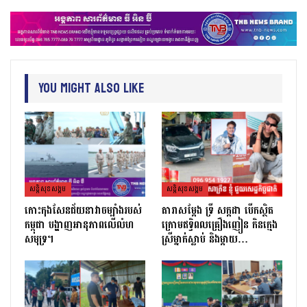
You Might Also Like
សន្តិសុខសង្គម
សន្តិសុខសង្គម
កោះកុងសែនជ័យនាវាចម្បាំងរបស់
តារាសម្ដែង ទ្រី សក្កដា បើកស្ថិត
កម្ពុជា បង្ហាញអានុភាពលើលំហ
ក្រោមឥទ្ធិពលគ្រឿងញៀន កិនក្មេង
សមុទ្រ។
ស្រីម្នាក់ស្លាប់ និងម្ដាយ…