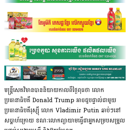
មន្ត្រីសេតវិមានបាននិយាយកាលពីថ្ងៃពុធថា លោក
ប្រធានាធិបតី Donald Trump អាចជួបផ្ទាល់ជាមួយ
ប្រធានាធិបតីរុស្ស៊ី លោក Vladimir Putin ឆាប់ៗនៅ
សប្តាហ៍ក្រោយ ខណៈលោកព្យាយាមធ្វើជាអ្នកសម្របសម្រួល