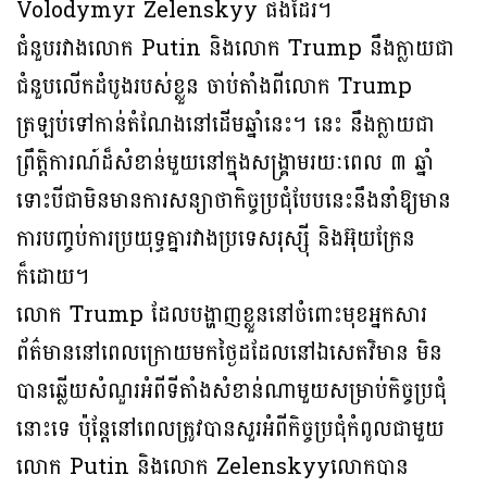
Volodymyr Zelenskyy ផងដែរ។
ជំនួបរវាងលោក Putin និងលោក Trump នឹងក្លាយជា
ជំនួបលើកដំបូងរបស់ខ្លួន ចាប់តាំងពីលោក Trump
ត្រឡប់ទៅកាន់តំណែងនៅដើមឆ្នាំនេះ។ នេះ នឹងក្លាយជា
ព្រឹត្តិការណ៍ដ៏សំខាន់មួយនៅក្នុងសង្គ្រាមរយៈពេល ៣ ឆ្នាំ
ទោះបីជាមិនមានការសន្យាថាកិច្ចប្រជុំបែបនេះនឹងនាំឱ្យមាន
ការបញ្ចប់ការប្រយុទ្ធគ្នារវាងប្រទេសរុស្ស៊ី និងអ៊ុយក្រែន
ក៏ដោយ។
លោក Trump ដែលបង្ហាញខ្លួននៅចំពោះមុខអ្នកសារ
ព័ត៌មាននៅពេលក្រោយមកថ្ងៃដដែលនៅឯសេតវិមាន មិន
បានឆ្លើយសំណួរអំពីទីតាំងសំខាន់ណាមួយសម្រាប់កិច្ចប្រជុំ
នោះទេ ប៉ុន្តែនៅពេលត្រូវបានសួរអំពីកិច្ចប្រជុំកំពូលជាមួយ
លោក Putin និងលោក Zelenskyyលោកបាន