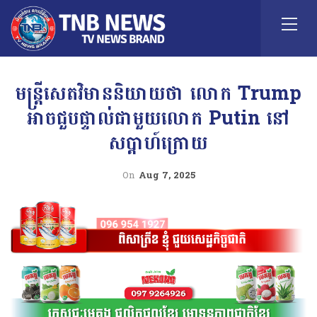
មន្ត្រីសេតវិមាននិយាយថា លោក Trump
អាចជួបផ្ទាល់ជាមួយលោក Putin នៅ
សប្តាហ៍ក្រោយ
On
Aug 7, 2025