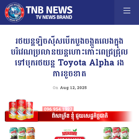
រថយន្តឡិចស៊ីសបេីកបួងចង្កូតលេងក្នុង
បរិវេណប្រលានយន្តហោះកោះពេជ្រជ្រុល
ទៅបុករថយន្ត Toyota Alpha រង
ការខូចខាត
On
Aug 12, 2025