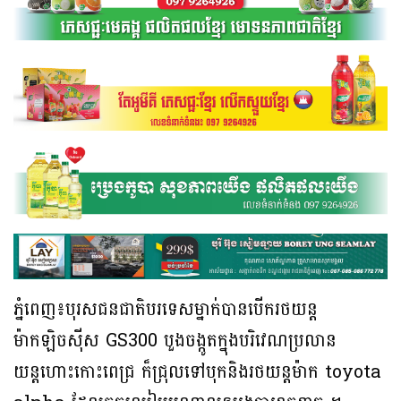
ភ្នំពេញ៖បុរសជនជាតិបរទេសម្នាក់បានបេីករថយន្ត
ម៉ាកឡិចស៉ីស GS300 បួងចង្កូតក្នុងបរិវេណប្រលាន
យន្តហោះកោះពេជ្រ ក៏ជ្រុលទៅបុកនិងរថយន្តម៉ាក toyota