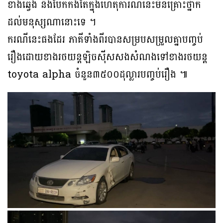
ខាងឆ្វេង និងបែកកង់តែក្នុងហេតុការណ៍នេះមិនគ្រោះថ្នាក់
ដល់មនុស្សណានោះទេ ។
ករណីនេះផងដែរ ភាគីទាំងពីរបានសម្របសម្រួលគ្នាបញ្ចប់
រឿងដោយខាងរថយន្តឡិចស៉ីសសងសំណងទៅខាងរថយន្ត
toyota alpha ចំនួន៣៥០០ដុល្លារបញ្ចប់រឿង ៕