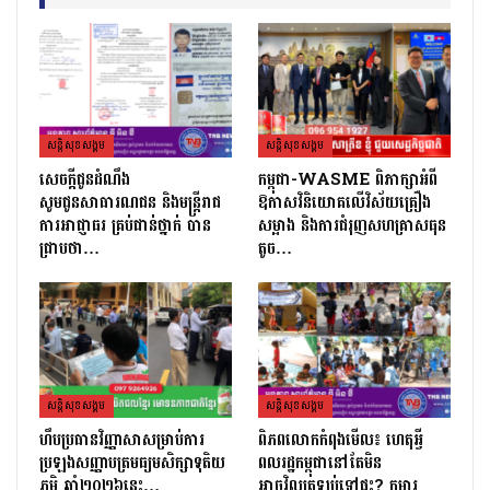
សន្តិសុខសង្គម
សន្តិសុខសង្គម
សេចក្ដីជូនដំណឹង
កម្ពុជា-WASME ពិភាក្សាអំពី
សូមជូនសាធារណជន និងមន្ត្រីរាជ
ឱកាសវិនិយោគលើវិស័យគ្រឿង
ការអាជ្ញាធរ គ្រប់ជាន់ថ្នាក់ បាន
សម្អាង និងការជំរុញសហគ្រាសធុន
ជ្រាបថា…
តូច…
សន្តិសុខសង្គម
សន្តិសុខសង្គម
ហឹបប្រធានវិញ្ញាសាសម្រាប់ការ
ពិភពលោកកំពុងមើល៖ ហេតុអ្វី
ប្រឡងសញ្ញាបត្រ​មធ្យមសិក្សាទុតិយ
ពលរដ្ឋកម្ពុជានៅតែមិន
ភូមិ ឆ្នាំ២០២៦នេះ…
អាចវិលត្រឡប់ទៅផ្ទះ? កុមារ