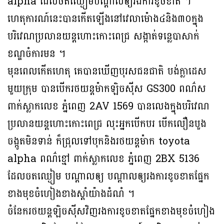
alpha ដែលចតឈ្ងៀមបណ្តាលឲ្យរងការខូចខាត ។
ហេតុការណ៍នេះបានកើតឡើងនៅវេលាម៉ោង៤និង៣០ក្នុង
បរិវេណប្រលានយន្តហោះកោះពេជ្រ សង្កាត់ទន្លេបាសាក់
ខណ្ឌចំការមន ។
មុនពេលកេីតហេតុ គេបានឃើញបុរសជនជាតិ បង់ក្លាដេស
មួយក្រុម បានបេីករថយន្តម៉ាកឡិចស៉ីស GS300 ពណ៌ស
ពាក់ស្លាកលេខ ភ្នំពេញ 2AV 1569 បានលេងក្នុងបរិវេណ
ប្រលានយន្តហោះកោះពេជ្រ លុះអ្នកបេីកបរ បេីកលឿនបួង
ចង្កូតមិនទាន់ ក៏ជ្រុលទៅបុកនិងរថយន្តម៉ាក toyota
alpha ពណ៌ខ្មៅ ពាក់ស្លាកលេខ ភ្នំពេញ 2BX 5136
ដែលចតឈ្ងៀម បណ្តាលឲ្យ បណ្តាលឲ្យរងការខូចខាតផ្នែក
ខាងមុខចំហៀងខាងស្ដាំយ៉ាងដំណំ ។
ចំនែករថយន្តឡិចស៉ីសវិញរងការខូចខាតផ្នែកខាងមុខចំហៀង