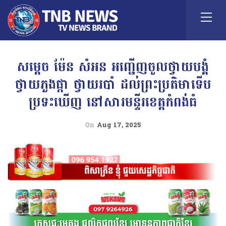
សម្ដេច ម៉ែន សំអន អញ្ជើញចូលថ្វាយបង្គំ
ថ្វាយភួងផ្កា ថ្វាយរបាំ ដល់ព្រះប្រតិមាទើប
ប្រទះឃើញ នៅសារមន្ទីរខេត្តកំពង់ធំ
On
Aug 17, 2025