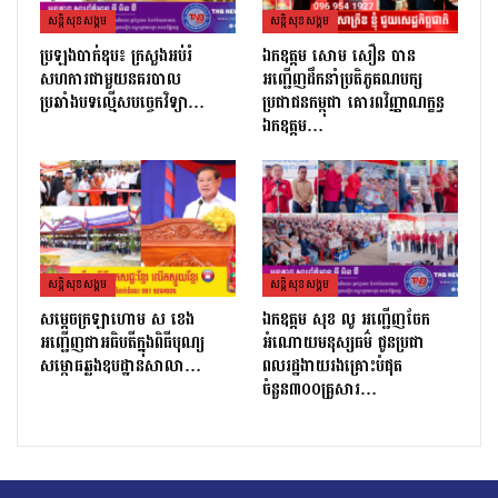
សន្តិសុខសង្គម
សន្តិសុខសង្គម
ប្រឡងបាក់ឌុប៖ ក្រសួងអប់រំ
ឯកឧត្តម សោម សឿន បាន
សហការជាមួយនគរបាល
អញ្ជើញដឹកនាំប្រតិភូគណបក្ស
ប្រឆាំងបទល្មើសបច្ចេកវិទ្យា…
ប្រជាជនកម្ពុជា គោរពវិញ្ញាណក្ខន្ធ
ឯកឧត្តម…
សន្តិសុខសង្គម
សន្តិសុខសង្គម
សម្ដេចក្រឡាហោម ស ខេង
ឯកឧត្តម សុខ លូ អញ្ជើញចែក
អញ្ជើញជាអធិបតីក្នុងពិធីបុណ្យ
អំណោយមនុស្សធម៌ ជូនប្រជា
សម្ពោធឆ្លងឧបដ្ឋានសាលា…
ពលរដ្ឋងាយរងគ្រោះបំផុត
ចំនួន៣០០គ្រួសារ…