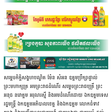
សម្ដេចកិក្តិសង្គហបណ្ឌិត ម៉ែន សំអន ឧត្ដមប្រឹក្សាផ្ទាល់
ព្រះមហាក្សត្រ អមព្រះរាជដំណើរ សម្ដេចព្រះរាជបុត្រី ព្រះ
អនុជ នរោត្តម អរុណរស្មី និងអមដំណើរដោយ ឯកឧត្ដមទេស
រដ្ឋមន្ត្រី ឯកឧត្តមអភិបាលខេត្ត និងឯកឧត្ដម លោកជំទាវ