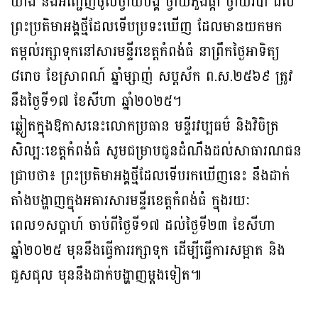
យាង និងអញ្ជើញចូលថ្វាយបង្គំ ថ្វាយភួងផ្កា ថ្វាយរបាំ ដល់
ព្រះប្រតិមាអង្គថ្មីដែលទើបប្រទះឃើញ ដែលមានយកមក
តម្កល់រក្សាទុកនៅសារមន្ទីរខេត្តកំពង់ធំ នាព្រឹកថ្ងៃអាទិត្យ
៨រោច ខែស្រាពណ៍ ឆ្នាំម្សាញ់ សប្ដស័ក ព.ស.២៥៦៩ ត្រូវ
នឹងថ្ងៃទី១៧ ខែសីហា ឆ្នាំ២០២៥។
ឆ្លៀតក្នុងឱកាសនេះលោកប្រធាន មន្ទីរវប្បធម៌ និងវិចិត្រ
សិល្បៈខេត្តកំពង់ធំ សូមជម្រាបជូនដំណឹងដល់សាធារណជន
ជ្រាបថា៖ ព្រះប្រតិមាអង្គថ្មីដែលទើបរកឃើញនេះ នឹងដាក់
តាំងបង្ហាញក្នុងអគារសារមន្ទីរខេត្តកំពង់ធំ ក្នុងរយៈ
ពេល១សប្ដាហ៍ ចាប់ពីថ្ងៃទី១៧ ដល់ថ្ងៃទី២៣ ខែសីហា
ឆ្នាំ២០២៥ មុននឹងធ្វើការរក្សាទុក ដើម្បីធ្វើការសម្អាត និង
ជួសជុល មុននឹងដាក់បង្ហាញម្ដងទៀត៕