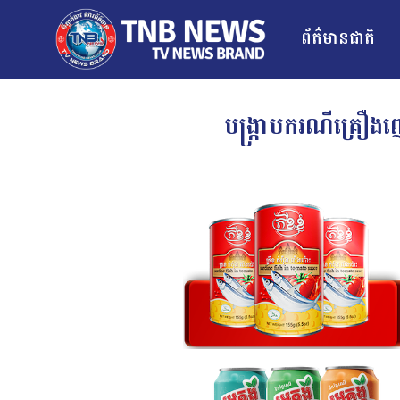
ព័ត៌មានជាតិ
បង្រ្កាបករណីគ្រឿងញ