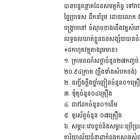
បានបន្តពន្លាតដែនសមត្ថកិច្ច ទៅរ
ផ្ទៃប្រទេស ដឹកនាំរួម ដោយលោក វរ
បង្ក្រាបនៅ ចំណុចខាងជើងវត្តសំរោ
លទ្ធផលឃាត់ខ្លួនជនសង្ស័យបានចំន
+ដកហូតវត្ថុតាងរួមមាន៖
១. ក្រាមពណ៌សថ្លាចំនួន២៧កញ្ចប់ 
២០.៩៤ក្រាម (ថ្លឹងទាំងសំបកថង់)
២. ជញ្ជីងថ្លឹងថ្នាំញៀនចំនួន០១គ្រ
៣. ម៉ូតូចំនួន០៤គ្រឿង
៤. ដាវដែកចំនួន០១ដើម
៥. ទូរស័ព្ទចំនួន ០៧គ្រឿង
៦. សម្ភារៈវេចខ្ចប់និងសម្ភារៈប្រ
ការិយាល័យជំនាញកំពុងកសាងសំណុំ