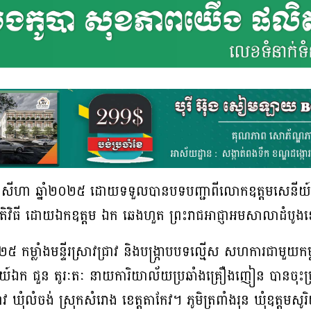
១៨ ខែសីហា ឆ្នាំ២០២៥ ដោយទទួលបានបទបញ្ជាពីលោកឧត្តមសេនីយ៍
នីតិវិធី ដោយឯកឧត្តម ឯក ឆេងហួត ព្រះរាជអាជ្ញាអមសាលាដំបូងខ
 កម្លាំងមន្ទីរស្រាវជ្រាវ និងបង្រ្កាបបទល្មើស សហការជាមួយកម្
យ៍ឯក ជួន តូរៈតៈ នាយការិយាល័យប្រឆាំងគ្រឿងញៀន បានចុះប្រត
ខ្វាវ ឃុំលំចង់ ស្រុកសំរោង ខេត្តតាកែវ។ ភូមិត្រពាំងរុន ឃុំឧត្តមសូរ