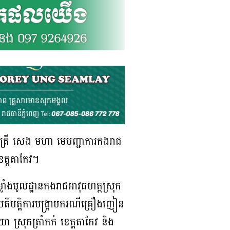
ត្រី សេង មហា មេបញ្ជាការកងរាជ
េត្តតាកែវ។
លាំងមូលដ្ឋានកងរាជអាវុធហត្ថស្រុក
ិបត្តិការបង្ក្រាបករណីគ្រឿងញៀន
ិយា ស្រុកត្រាំកក់ ខេត្តតាកែវ និង