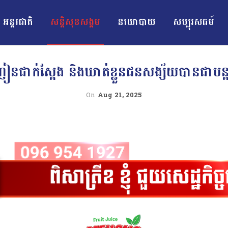
អន្ដរជាតិ
សន្តិសុខសង្គម
នយោបាយ
សប្បុរសធម៍
ៀនជាក់ស្ដែង និងឃាត់ខ្លួនជនសង្ស័យបានជាបន្ត
On
Aug 21, 2025