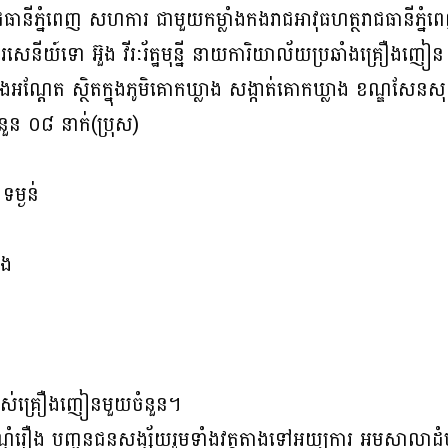
ាជធានីភ្នំពេញ សហការ ជាមួយកម្លាំងកងរាជអាវុធហត្ថរាជធានីភ្នំព
សេនីយ៍ទោ អ៊ួង វីរៈរ័ត្ឋមុន្នី នាយការិយាល័យប្រឆាំងគ្រឿងញៀន
ងអណ្ដែត ស្ថិតក្នុងភូមិគោកឃ្លាង សង្កាត់គោកឃ្លាង ខណ្ឌសែនសុ
ួន ០៨ នាក់(ប្រុស)
ទម្ងន់
ឿង
ើប្រាស់គ្រឿងញៀនមួយចំនួន។
រឿង បញ្ជូនជនសង្ស័យរួមទាំងវត្ថុតាងទៅអយ្យការ អមសាលាដំបូង