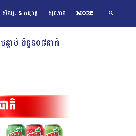
សិល្បៈ & កម្សាន្ត
សុខភាព
MORE
បន្ទាប់ ចំនួន០៨នាក់