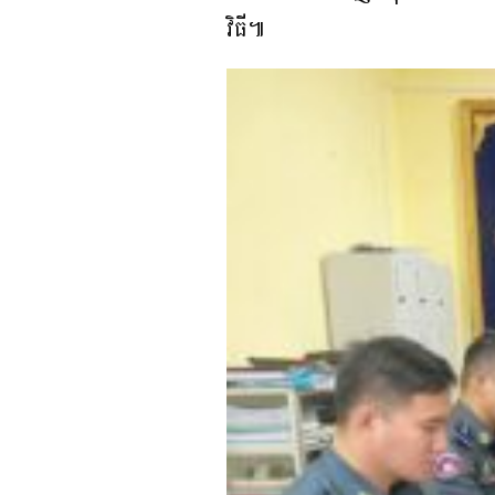
វិធី៕