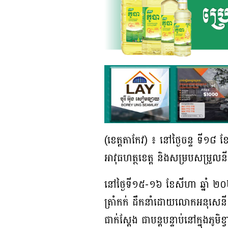
(ខេត្តតាកែវ) ៖ នៅថ្ងៃចន្ទ ទី
អាវុធហត្ថខេត្ត និងសម្របសម្រួល
នៅថ្ងៃទី១៥-១៦ ខែសីហា ឆ្នាំ ២០២៥
ត្រាំកក់ ដឹកនាំដោយលោកអនុសេនី
ជាក់ស្ដែង ជាបន្តបន្ទាប់នៅក្នុងភូមិ