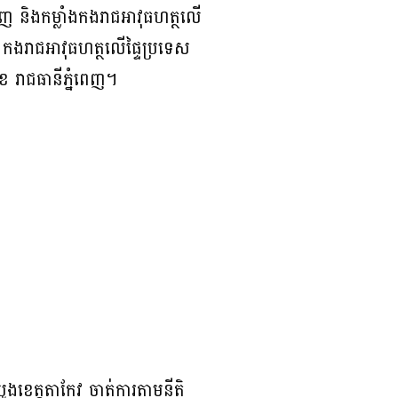
េញ និងកម្លាំងកងរាជអាវុធហត្ថលើ
 កងរាជអាវុធហត្ថលើផ្ទៃប្រទេស
ខ រាជធានីភ្នំពេញ។
ខេត្តតាកែវ ចាត់ការតាមនីតិ