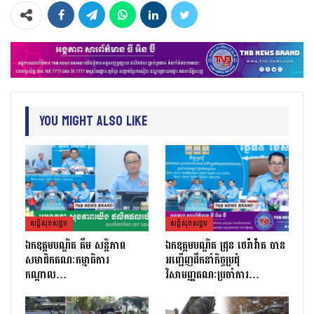
You Might Also Like
សន្តិសុខសង្គម
សន្តិសុខសង្គម
ឯកឧត្តមបណ្ឌិត គឹម សន្តិភាព
ឯកឧត្តមបណ្ឌិត ជ្រុន ថេរ៉ាវ៉ាត បាន
សមាជិកគណៈកម្មាធិការ
អញ្ជើញដឹកនាំកិច្ចប្រជុំ
កណ្តាល…
វិសាមញ្ញគណៈប្រចាំការ…