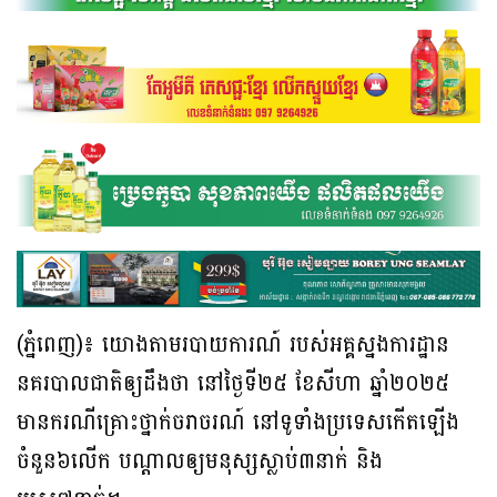
(ភ្នំពេញ)៖ យោងតាមរបាយការណ៍ របស់អគ្គស្នងការដ្ឋាន
នគរបាលជាតិឲ្យដឹងថា នៅថ្ងៃទី២៥ ខែសីហា ឆ្នាំ២០២៥
មានករណីគ្រោះថ្នាក់ចរាចរណ៍ នៅទូទាំងប្រទេសកើតឡើង
ចំនួន៦លើក បណ្ដាលឲ្យមនុស្សស្លាប់៣នាក់ និង