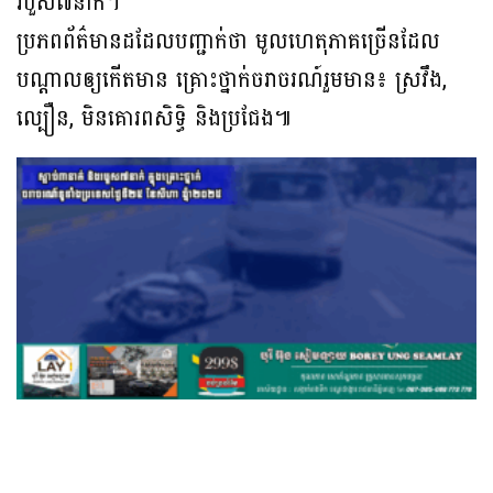
របួស៧នាក់។
ប្រភពព័ត៌មានដដែលបញ្ជាក់ថា មូលហេតុភាគច្រើនដែល
បណ្ដាលឲ្យកើតមាន គ្រោះថ្នាក់ចរាចរណ៍រួមមាន៖ ស្រវឹង,
ល្បឿន, មិនគោរពសិទិ្ធ និងប្រជែង៕