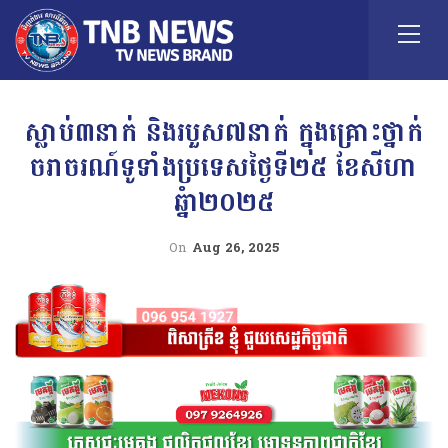
ស្លាប់៣នាក់ និងរបួស៧នាក់ ក្នុងគ្រោះថ្នាក់
ចរាចរណ៍ទូទាំងប្រទេសថ្ងៃទី២៥ ខែសីហា
ឆ្នំា២០២៥
On
Aug 26, 2025