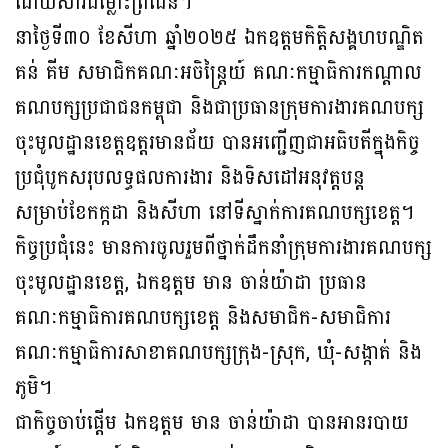
ដោយសារជម្លោះព្រំដែន។
នាថ្ងៃទី៣០ ខែសីហា ឆ្នាំ២០២៥ ឯកឧត្តមកិត្តិសង្គហបណ្ឌិត
គន់ គីម សមាជិកគណៈអចិន្រ្តៃយ៍ គណៈកម្មាធិការកណ្តាល
គណបក្សប្រជាជនកម្ពុជា និងជាប្រធានក្រុមការងារគណបក្ស
ចុះមូលដ្ឋានខេត្តឧត្តរមានជ័យ បានអញ្ជើញជាអធិបតីក្នុងកិច្ច
ប្រជុំបូកសរុបលទ្ធផលការងារ និងទិសដៅអនុវត្តបន្ត
សម្រាប់ខែកក្កដា និងសីហា នៅទីស្នាក់ការគណបក្សខេត្ត។
កិច្ចប្រជុំនេះ មានការចូលរួមពីថ្នាក់ដឹកនាំក្រុមការងារគណបក្ស
ចុះមូលដ្ឋានខេត្ត, ឯកឧត្តម មាន ចាន់យ៉ាដា ប្រធាន
គណៈកម្មាធិការគណបក្សខេត្ត និងសមាជិក-សមាជិការ
គណៈកម្មាធិការសាខាគណបក្សក្រុង-ស្រុក, ឃុំ-សង្កាត់ និង
ភូមិ។
ជាកិច្ចចាប់ផ្តើម ឯកឧត្តម មាន ចាន់យ៉ាដា បានអានរបាយ