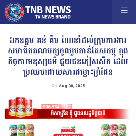
ឯកឧត្តម គន់ គីម ណែនាំដល់ក្រុមការងារ
សមាជិកគណបក្សចូលរួមកាន់តែសកម្ម ក្នុង
កិច្ចការមនុស្សធម៌ ជួយជនភៀសសឹក ដែល
ប្រឈមដោយសារជម្លោះព្រំដែន
On
Aug 30, 2025