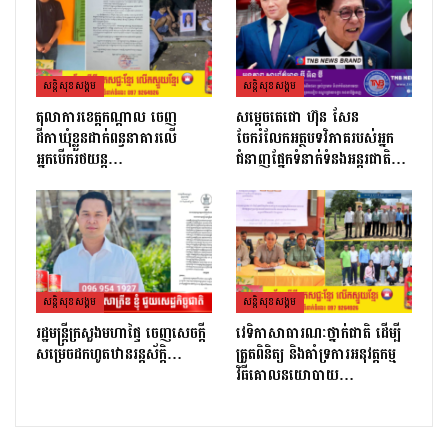
សន្តិសុខសង្គម
សន្តិសុខសង្គម
តុលាការខេត្តកណ្ដាល ចេញ
សម្តេចតេជោ ហ៊ុន សែន
ដីកាឃុំខ្លួនដាក់ពន្ធនាគារលើ
ចែករំលែកអត្ថបទវិភាគរបស់អ្នក
អ្នកបើករថយន្ត…
ជំនាញផ្នែកទំនាក់ទំនងអន្តរជាតិ…
សន្តិសុខសង្គម
សន្តិសុខសង្គម
រដ្ឋមន្ដ្រីក្រសួងមហាផ្ទៃ ចេញសេចក្តី
វេទិកាសាធារណៈថ្នាក់ជាតិ ដើម្បី
សម្រេចដកហូតឋានរន្តស័ក្តិ…
ត្រួតពិនិត្យ និងគាំទ្រការអនុវត្តកម្ម
វិធីគោលនយោបាយ…