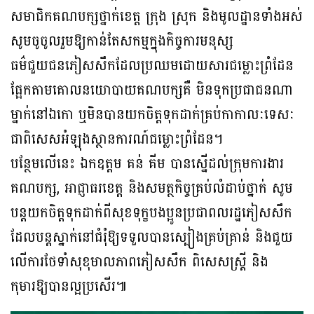
សមាជិកគណបក្សថ្នាក់ខេត្ត ក្រុង ស្រុក និងមូលដ្ឋានទាំងអស់
សូមចូចូលរួមឱ្យកាន់តែសកម្មក្នុងកិច្ចការមនុស្ស
ធម៌ជួយជនភៀសសឹកដែលប្រឈមដោយសារជម្លោះព្រំដែន
ផ្អែកតាមគោលនយោបាយគណបក្សគឺ មិនទុកប្រជាជនណា
ម្នាក់នៅឯកោ ឬមិនបានយកចិត្តទុកដាក់គ្រប់កាកាលៈទេសៈ
ជាពិសេសអំឡុងស្ថានការណ៍ជម្លោះព្រំដែន។
បន្ថែមលើនេះ ឯកឧត្តម គន់ គីម បានស្នើដល់ក្រុមការងារ
គណបក្ស, អាជ្ញាធរខេត្ត និងសមត្ថកិច្ចគ្រប់លំដាប់ថ្នាក់ សូម
បន្តយកចិត្តទុកដាក់ពីសុខទុក្ខបងប្អូនប្រជាពលរដ្ឋភៀសសឹក
ដែលបន្តស្នាក់នៅជំរុំឱ្យទទួលបានស្បៀងគ្រប់គ្រាន់ និងជួយ
លើការថែទាំសុខុមាលភាពភៀសសឹក ពិសេសស្រ្តី និង
កុមារឱ្យបានល្អប្រសើរ៕