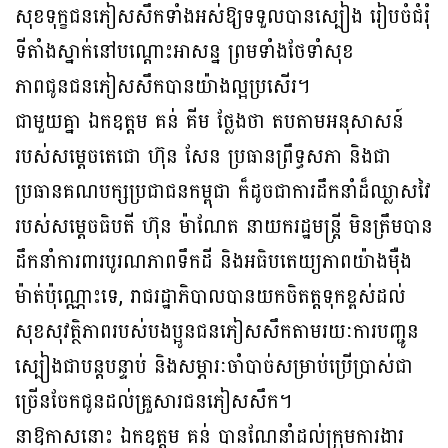
សុខទុក្ខជនភៀសសឹកទាំងអស់ឱ្យទទួលបានស្បៀង រៀបចំជំរុំ
ទីតាំងស្នាក់នៅបណ្តោះអាសន្ន ព្រមទាំងថែទាំសុខ
ភាពជូនជនភៀសសឹកបានយ៉ាងល្អប្រសើរ។
ជាមួយគ្នា ឯកឧត្តម គន់ គីម ថ្លែងថា តបតាមអនុសាសន៍
របស់សម្តេចតេជោ ហ៊ុន សែន ប្រធានព្រឹទ្ធសភា និងជា
ប្រធានគណបក្សប្រជាជនកម្ពុជា ក៏ដូចជាការដឹកនាំដ៏ឈ្លាសវៃ
របស់សម្តេចធិបតី ហ៊ុន ម៉ាណែត នាយករដ្ឋមន្រ្តី មិនត្រឹមបាន
ដឹកនាំការពារបូរណភាពទឹកដី និងអធិបតេយ្យភាពយ៉ាងម៉ឺង
ម៉ាត់ប៉ុណ្ណោះទេ, រាជរដ្ឋាភិបាលបានយកចិតត្តទុកខ្ពស់ដល់
សុខសុវត្ថិភាពរបស់បងប្អូនជនភៀសសឹកតាមរយៈការបញ្ជូន
ស្បៀងជាបន្តបន្ទាប់ និងសម្ភារៈចាំបាច់សម្រាប់ប្រើប្រាស់ជា
ច្រើនចែកជូនដល់គ្រួសារជនភៀសសឹក។
នាឱកាសនោះ ឯកឧត្តម គន់ បានណែនាំដល់ក្រុមការងារ