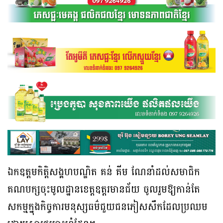
ឯកឧត្តមកិត្តិសង្គហបណ្ឌិត គន់ គីម ណែនាំដល់សមាជិក
គណបក្សចុះមូលដ្ឋានខេត្តឧត្តរមានជ័យ ចូលរួមឱ្យកាន់តែ
សកម្មក្នុងកិច្ចការមនុស្សធម៌ជួយជនភៀសសឹកដែលប្រឈម