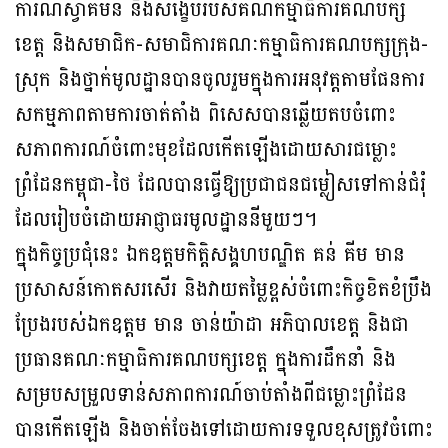
ការណ៍ស្វាគមន៍ និងសង្ខេបរបស់គណកម្មាធិការគណបក្ស
ខេត្ត និងសមាជិក-សមាជិការគណៈកម្មាធិការគណបក្សក្រុង-
ស្រុក និងថ្នាក់មូលដ្ឋានបានចូលរួមក្នុងការអនុវត្តតាមផែនការ
សកម្មភាពតាមការចាត់តាំង ពិសេសបានឆ្លើយតបចំពោះ
សភាពការណ៍ចំពោះមុខដែលកើតឡើងដោយសារជម្លោះ
ព្រំដែនកម្ពុជា-ថៃ ដែលបានធ្វើឱ្យប្រជាជនជម្លៀសទៅកាន់ជំរុំ
ដែលរៀបចំដោយអាជ្ញាធរមូលដ្ឋាននីមួយៗ។
ក្នុងកិច្ចប្រជុំនេះ ឯកឧត្តមកិត្តិសង្គហបណ្ឌិត គន់ គីម មាន
ប្រសាសន៍កោតសរសើរ និងវាយតម្លៃខ្ពស់ចំពោះកិច្ចខិតខំប្រឹង
ប្រែងរបស់ឯកឧត្តម មាន ចាន់យ៉ាដា អភិបាលខេត្ត និងជា
ប្រធានគណៈកម្មាធិការគណបក្សខេត្ត ក្នុងការដឹកនាំ និង
សម្របសម្រួលទាន់សភាពការណ៍ចាប់តាំងពីជម្លោះព្រំដែន
បានកើតឡើង និងចាត់ចែងទៅដោយការទទួលខុសត្រូវចំពោះ