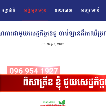
អន្ដរជាតិ
សន្តិសុខសង្គម
នយោបាយ
សប្បុរសធម៍
ិ៍សហការជាមួយសេដ្ឋកិច្ចខេត្ត ចាប់ឡានដឹកឈើប
On
Sep 3, 2025