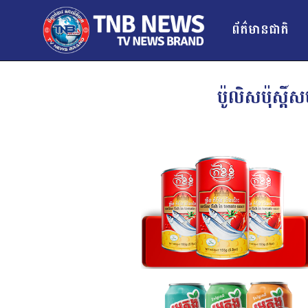
ព័ត៌មានជាតិ
ប៉ូលិសប៉ុស្ត