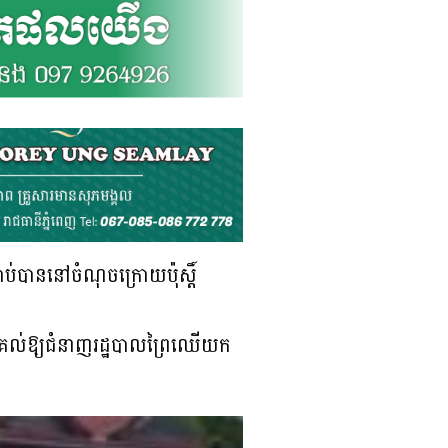
ាប់បាននៅចំណុចក្រោយប៉ុស្តិ៍
ារប្រគល់ឱ្យជំនាញរដ្ឋបាលព្រៃឈើយក