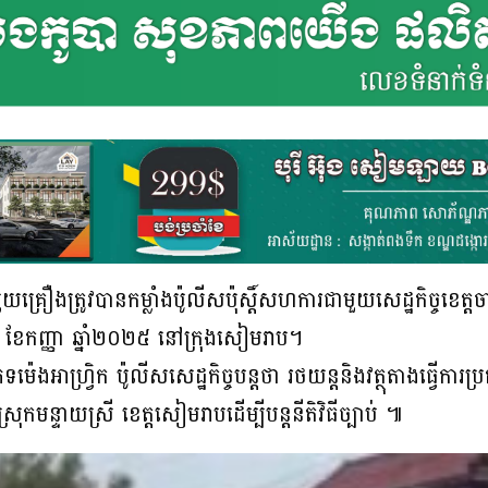
ឿងត្រូវបានកម្លាំងប៉ូលីសប៉ុស្តិ៍សហការជាមួយសេដ្ឋកិច្ចខេត្តច
៣ ខែកញ្ញា ឆ្នាំ២០២៥ នៅក្រុងសៀមរាប។
ទម៉េងអាហ្រ្វិក ប៉ូលីសសេដ្ឋកិច្ចបន្តថា រថយន្តនិងវត្ថុតាងធ្វើក
រុកមន្ទាយស្រី ខេត្តសៀមរាបដើម្បីបន្តនីតិវិធីច្បាប់ ៕