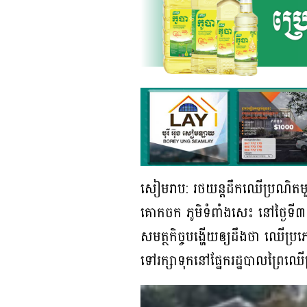
សៀមរាប: រថយន្តដឹកឈើប្រណិតមួយគ្រ
គោកចក ភូមិទំពាំងសេះ នៅថ្ងៃទី
សមត្ថកិច្ចបង្ហើយឲ្យដឹងថា ឈើប្រភេ
ទៅរក្សាទុកនៅផ្នែករដ្ឋបាលព្រៃឈើស្