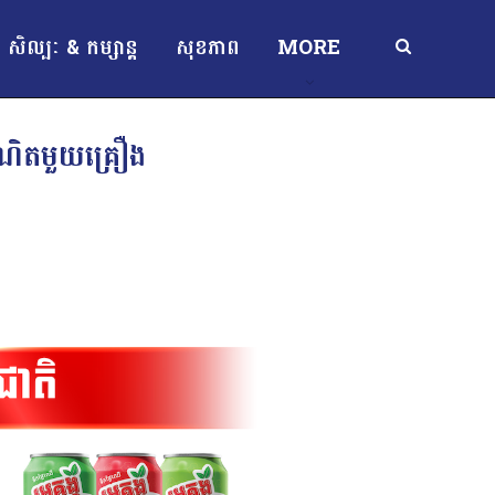
សិល្បៈ & កម្សាន្ត
សុខភាព
MORE
្រណិតមួយគ្រឿង