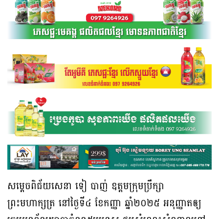
សម្តេចពិជ័យសេនា ទៀ បាញ់ ឧត្តមក្រុមប្រឹក្សា
ព្រះមហាក្សត្រ នៅថ្ងៃទី៤ ខែកញ្ញា ឆ្នាំ២០២៥ អនុញ្ញាតឲ្យ