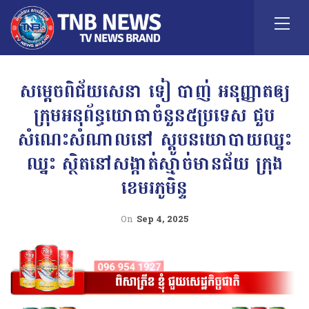
សម្តេចពិជ័យសេនា ទៀ បាញ់ អនុញ្ញាតឲ្យ
ក្រុមអនុព័ន្ធយោធាចំនួន៥ប្រទេស ជួប
សំណេះសំណាលនៅ ស្តូបនយោបាយឈ្នះ
ឈ្នះ ស្ថិតនៅសង្កាត់ស្មាច់មានជ័យ ក្រុង
ខេមរភូមិន្ទ
On
Sep 4, 2025