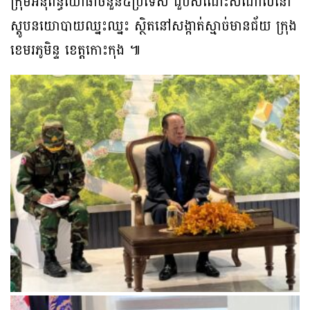
ក្រុមអនុព័ន្ធយោធាចំនួន៥ប្រទេស ជួបសំណេះសំណាលនៅ
ស្តូបនយោបាយឈ្នះឈ្នះ ស្ថិតនៅសង្កាត់ស្មាច់មានជ័យ ក្រុង
ខេមរភូមិន្ទ ខេត្តកោះកុង ៕