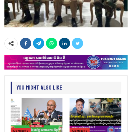
You Might Also Like
សន្តិសុខសង្គម
សន្តិសុខសង្គម