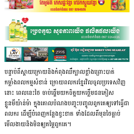
បន្ទាប់ពីស្តាយក្រោយនិងកំពុងឈឺក្បាលខ្លាំងព្រោះបាត់
កម្លាំងពលកម្មសំខាន់ ក្រោយពលករខ្មែរវិលចូលប្រទេសវិញ
នោះ ពេលនេះថៃ ចាប់ផ្តើមយកចិត្តយកថ្លើមជនភៀស
ខ្លួនមីយ៉ាន់ម៉ា ក្នុងគោលបំណងបញ្ចុះបញ្ចូលពួកគេឲ្យទៅធ្វើជា
ពលករ ដើម្បីបំពេញកន្លែងខ្វះខាត ទាំងដែលពីមុនថៃធ្លាប់
មើលងាយនិងមិនឲ្យតម្លៃពួកគេ។