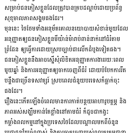
សម្រាប់ជនភៀសខ្លួនដែលត្រូវបានគ្របដណ្តប់ដោយប្រព័ន្ធ
សុខុមាលភាពសង្គមផងដែរ។
មុននេះ ថៃថែមទាំងអនុម័តគោលនយោបាយសំខាន់មួយដែល
អនុញ្ញាតឲ្យជនភៀសខ្លួនមីយ៉ាន់ម៉ារាប់ពាន់នាក់នៅជំរំតាម
ព្រំដែន ឲ្យធ្វើការដោយស្របច្បាប់ជាលើកដំបូងទៀតផង។
ជនភៀសខ្លួននឹងអាចស្នើសុំលិខិតអនុញ្ញាតការងាររយៈពេល
មួយឆ្នាំ និងការអនុញ្ញាតឲ្យចាកចេញពីជំរំ ដោយបំបែកការរឹត
បន្តឹងជាច្រើនទសវត្សរ៍ ស្របពេលជំនួយបរទេសក៏ធ្លាក់ចុះ
ផងដែរ។
រឿងនេះកើតឡើងចំពេលមានការកាត់បន្ថយអាហារូបត្ថម្ភ និង
ភាពអស់សង្ឃឹមកាន់តែខ្លាំងនៅតាមជំរំ ក៏ដូចជាកង្វះ
កម្លាំងពលកម្មនៅក្នុងប្រទេសថៃដែលបណ្តាលមកពីចំនួន
ប្រជាជនវ័យចំណាស់ និងការចាកចេញរបស់ពលករកម្ពុជានា