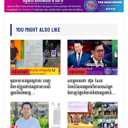
You Might Also Like
សន្តិសុខសង្គម
សន្តិសុខសង្គម
តុលាការខេត្តកណ្ដាល ចេញ
សម្តេចតេជោ ហ៊ុន សែន
ដីកាឃុំខ្លួនដាក់ពន្ធនាគារលើ
ចែករំលែកអត្ថបទវិភាគរបស់អ្នក
អ្នកបើករថយន្ត…
ជំនាញផ្នែកទំនាក់ទំនងអន្តរជាតិ…