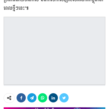
ពេលថ្មីៗនេះ៕