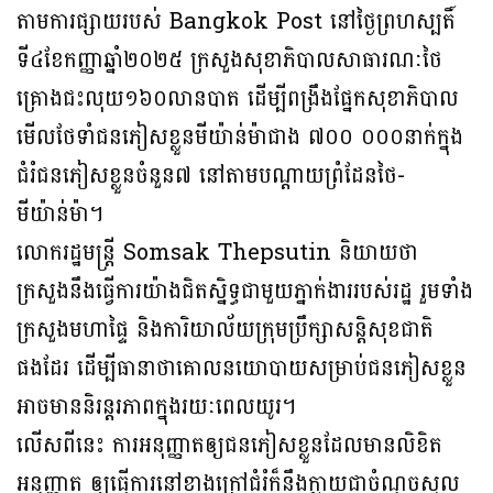
តាមការផ្សាយរបស់ Bangkok Post នៅថ្ងៃព្រហស្បតិ៍
ទី៤ខែកញ្ញាឆ្នាំ២០២៥ ក្រសួងសុខាភិបាលសាធារណៈថៃ
គ្រោងជះលុយ១៦០លានបាត ដើម្បីពង្រឹងផ្នែកសុខាភិបាល
មើលថែទាំជនភៀសខ្លួនមីយ៉ាន់ម៉ាជាង ៧០០ ០០០នាក់ក្នុង
ជំរំជនភៀសខ្លួនចំនួន៧ នៅតាមបណ្តាយព្រំដែនថៃ-
មីយ៉ាន់ម៉ា។
លោករដ្ឋមន្ត្រី Somsak Thepsutin និយាយថា
ក្រសួងនឹងធ្វើការយ៉ាងជិតស្និទ្ធជាមួយភ្នាក់ងាររបស់រដ្ឋ រួមទាំង
ក្រសួងមហាផ្ទៃ និងការិយាល័យក្រុមប្រឹក្សាសន្តិសុខជាតិ
ផងដែរ ដើម្បីធានាថាគោលនយោបាយសម្រាប់ជនភៀសខ្លួន
អាចមាននិរន្តរភាពក្នុងរយៈពេលយូរ។
លើសពីនេះ ការអនុញ្ញាតឲ្យជនភៀសខ្លួនដែលមានលិខិត
អនុញ្ញាត ឲ្យធ្វើការនៅខាងក្រៅជំរំក៏នឹងក្លាយជាចំណុចស្នូល