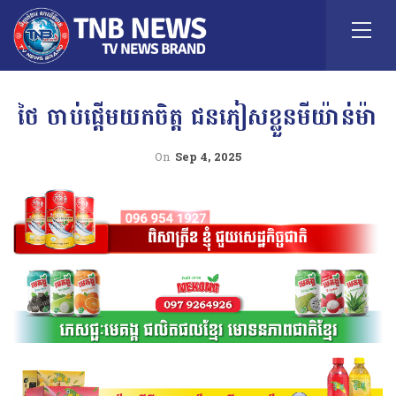
ថៃ ចាប់ផ្តើមយកចិត្ត ជនភៀសខ្លួនមីយ៉ាន់ម៉ា
On
Sep 4, 2025