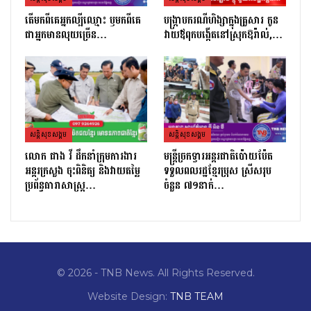
តេីមកពីគេអ្នកល្បីឈ្មោះ​ ឫមកពីគេ
បង្ក្រាបករណីហិង្សាក្នុងគ្រួសារ កូន
ជាអ្នកមានលុយច្រេីន​…
វាយឪពុកបង្កើតនៅស្រុកឱរ៉ាល់,…
សន្តិសុខសង្គម
សន្តិសុខសង្គម
លោក ផាង វី ដឹកនាំក្រុមការងារ
មន្ត្រីច្រកទ្វារអន្តរជាតិប៉ោយប៉ែត
អន្តរក្រសួង ចុះពិនិត្យ និងវាយតម្លៃ
ទទួលពលរដ្ឋខ្មែរប្រុស ស្រីសរុប
ប្រព័ន្ធធារាសាស្ត្រ…
ចំនួន ៧១នាក់…
© 2026 - TNB News. All Rights Reserved.
Website Design:
TNB TEAM