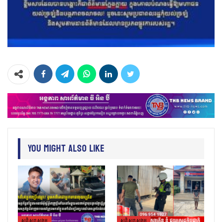
You Might Also Like
សន្តិសុខសង្គម
សន្តិសុខសង្គម