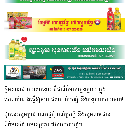
ខ្លឹមសារដែលបានបង្ហោះ គឺជាព័ត៌មានក្លែងក្លាយ ក្នុង
គោលបំណងធ្វើឱ្យមហាជនយល់ច្រឡំ និងបង្កភាពចលាចល!
ដូចនេះសូមប្រជាពលរដ្ឋកុំយល់ច្រឡំ និងសូមតាមដាន
ព័ត៌មានដែលមានប្រភពផ្លូវការរបស់រដ្ឋ។