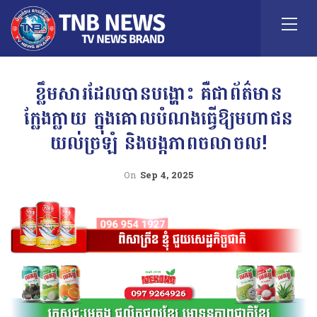
ខ្លឹមសារដែលបានបង្ហោះ គឺជាព័ត៌មាន
ក្លែងក្លាយ ក្នុងគោលបំណងធ្វើឱ្យមហាជន
យល់ច្រឡំ និងបង្កភាពចលាចល!
On
Sep 4, 2025