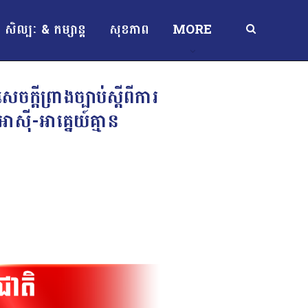
សិល្បៈ & កម្សាន្ត
សុខភាព
MORE
្តីព្រាងច្បាប់ស្តីពីការ
ាស៊ី-អាគ្នេយ៍គ្មាន