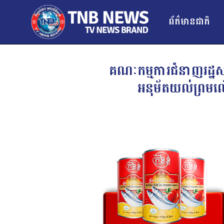
ព័ត៌មានជាតិ
គណៈកម្មការជំនាញរដ្ឋសភា
អនុម័តយល់ព្រមលើកិ