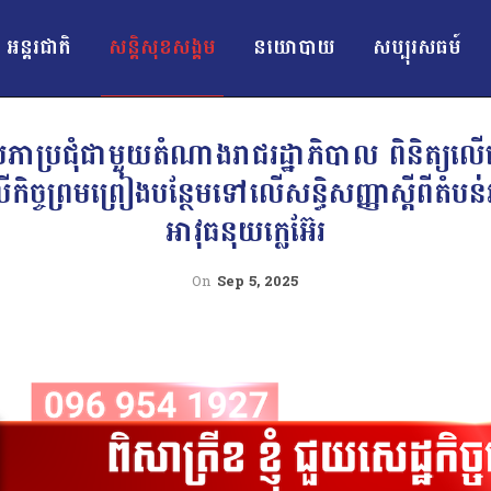
អន្ដរជាតិ
សន្តិសុខសង្គម
នយោបាយ
សប្បុរសធម៍
ប្រជុំជាមួយតំណាងរាជរដ្ឋាភិបាល ពិនិត្យលើសេចក
ច្ចព្រមព្រៀងបន្ថែមទៅលើសន្ធិសញ្ញាស្តីពីតំបន់អ
អាវុធនុយក្លេអ៊ែរ
On
Sep 5, 2025