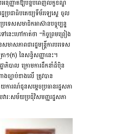
យអនុញ្ញាតឱ្យបន្តបំពេញលក្ខខណ្ឌ
ប្រជាធិបតេយ្យទីម័រឡេស្តេ ចូល
លជាប្រទេសសមាជិកអាស៊ានបច្ចុប្បន្ន
ែលតទៅនេះហៅកាត់ថា “កិច្ចព្រមព្រៀង
ែលមានសមាសភាពជារដ្ឋមន្ត្រីការបរទេស
ត្រា១(ក) នៃសន្ធិសញ្ញានេះ។
ាភិបាល ក្រោមការដឹកនាំដ៏ប៉ិន
រាងច្បាប់ខាងលើ ត្រូវបាន
ាយការណ៍ជូនសម្តេចប្រធានរដ្ឋសភា
ៀបវារៈសម័យប្រជុំវិសមញ្ញរដ្ឋសភា