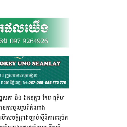
រដ្ឋសភា និង ឯកឧត្តម កែប ជុតិមា
ងមានការចូលរួមពីតំណាង
ើសេចក្តីព្រាងច្បាប់ស្តីពីការអនុម័ត