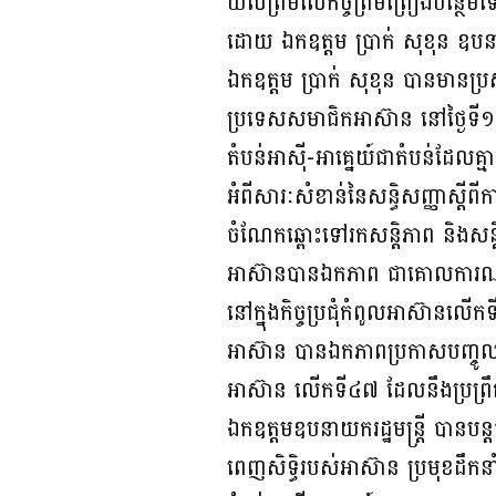
យល់ព្រមលើកិច្ចព្រមព្រៀងបន្ថែមទៅល
ដោយ ឯកឧត្តម ប្រាក់ សុខុន ឧបនាយក
ឯកឧត្តម ប្រាក់ សុខុន បានមានប្រសា
ប្រទេសសមាជិកអាស៊ាន នៅថ្ងៃទី១៥ ខ
តំបន់អាស៊ី-អាគ្នេយ៍ជាតំបន់ដែលគ
អំពីសារៈសំខាន់នៃសន្ធិសញ្ញាស្តីពី
ចំណែកឆ្ពោះទៅរកសន្តិភាព និងសន្តិ
អាស៊ានបានឯកភាព ជាគោលការណ៍អន
នៅក្នុងកិច្ចប្រជុំកំពូលអាស៊ានល
អាស៊ាន បានឯកភាពប្រកាសបញ្ចូលសាធ
អាស៊ាន លើកទី៤៧ ដែលនឹងប្រព្រឹត
ឯកឧត្តមឧបនាយករដ្ឋមន្ត្រី បានបន
ពេញសិទ្ធិរបស់អាស៊ាន ប្រមុខដឹកនា