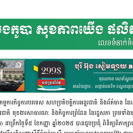
្មការកិច្ចការបរទេស សហប្រតិបត្តិការអន្តរជាតិ និងព័ត៌មាន នៃ
រជាតិ មុខងារសាធារណ: និងកិច្ចការព្រំដែន នៃរដ្ឋសភា ព្រមទាំ
ាព្រឹកថ្ងៃទី៥ ខែកញ្ញា ឆ្នាំ២០២៥ បានជួបប្រជុំ ពិនិត្យពិភាក្សាល