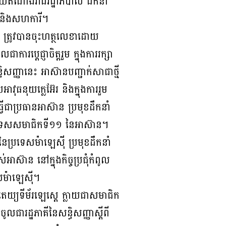
ាមួយតំណាងរាជរដ្ឋាភិបាល ដឹកនាំ
តិ និងសហការី។
៊ែរ ត្រូវបានចុះហត្ថលេខាដោយ
ប្តេជ្ញាចិត្តរួម ក្នុងការរក្សា
សញ្ញានេះ អាស៊ានបញ្ជាក់សាជាថ្មី
វុធនុយក្លេអ៊ែរ និងក្នុងការរួម
វើជាប្រធានអាស៊ាន ប្រមុខដឹកនាំ
្រទេសសមាជិកទី១១ នៃអាស៊ាន។
នៃប្រទេសម៉ាឡេស៊ី ប្រមុខដឹកនាំ
ស៊ាន នៅក្នុងកិច្ចប្រជុំកំពូល
សម៉ាឡេស៊ី។
បតេយ្យទីម័រឡេស្តេ ក្លាយជាសមាជិក
លជារដ្ឋភាគីនៃសន្ធិសញ្ញាស្តីពី