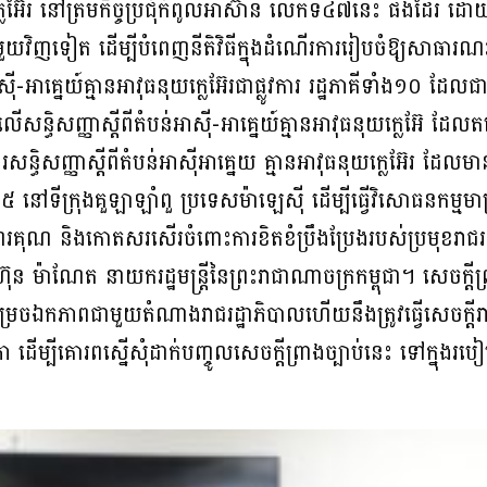
យក្លេអ៊ែរ នៅត្រឹមកិច្ចប្រជុំកំពូលអាស៊ាន លើកទី៤៧នេះ ផងដែរ ដោ
ៀត ដើម្បីបំពេញនីតិវិធីក្នុងដំណើរការរៀបចំឱ្យសាធារណរដ្ឋ
អាស៊ី-អាគ្នេយ៍គ្មានអាវុធនុយក្លេអ៊ែរជាផ្លូវការ រដ្ឋភាគីទាំង១០ ដែ
លើសន្ធិសញ្ញាស្តីពីតំបន់អាស៊ី-អាគ្នេយ៍គ្មានអាវុធនុយក្លេអ៊ែ ដ
ការសន្ធិសញ្ញាស្តីពីតំបន់អាស៊ីអាគ្នេយ គ្មានអាវុធនុយក្លេអ៊ែរ ដ
 នៅទីក្រុងគួឡាឡាំពួ ប្រទេសម៉ាឡេស៊ី ដើម្បីធ្វើវិសោធនកម្មមា
រគុណ និងកោតសរសើរចំពោះការខិតខំប្រឹងប្រែងរបស់ប្រមុខរាជរដ្ឋ
ន ម៉ាណែត នាយករដ្ឋមន្ត្រីនៃព្រះរាជាណាចក្រកម្ពុជា។ សេចក្តីព្
រេចឯកភាពជាមួយតំណាងរាជរដ្ឋាភិបាលហើយនឹងត្រូវធ្វើសេចក្តីរ
ភា ដើម្បីគោរពស្នើសុំដាក់បញ្ចូលសេចក្តីព្រាងច្បាប់នេះ ទៅក្នុងរប