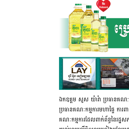
ឯកឧត្តម សួស យ៉ារ៉ា ប្រធានគណ:កម
ប្រធានគណៈកម្មការមហាផ្ទៃ ការពា
គណៈកម្មការដែលពាក់ព័ន្ធនៃរដ្ឋសភា ន