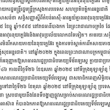
ើសន្ធិសញ្ញាស្តីពីតំបន់អាស៊ី-អាគ្នេយ៍គ្មានអាវុធនុយក្លេអ៊ែរ ជ
រដ្ឋមន្ត្រីរដ្ឋមន្ត្រីក្រសួងការបរទេស សហប្រតិបត្តិការអន្តរជា
សន៍ថា សន្ធិសញ្ញាស្តីពីតំបន់អាស៊ី-អាគ្នេយ៍គ្មានអាវុធនុយក្លេអ
ែធ្នូ ឆ្នាំ១៩៩៥ នៅរាជធានីបាងកក នៃព្រះរាជាណាចក្រថៃ ដែលជាការ
្មានអាវុធនុយក្លេអ៊ែរនិងអាវុធប្រល័យលោកដទៃទៀត។ តាមរយៈសន្ធិ
ការមិនរីកសាយភាយនៃនុយក្លេអ៊ែរ ក្នុងការទប់ស្កាត់ការរីកសាយភាយអា
សុខអន្តរជាតិ។ នៅឆ្នាំ២០២២ ក្នុងពេលព្រះរាជាណាចក្រកម្ពុជាធ្
ុញ្ញាតឱ្យសាធារណរដ្ឋប្រជាធិបតេយ្យទីម័រឡេស្តេ ក្លាយជាប
ើកទី៤៦ កាលពីថ្ងៃទី២៦ ខែឧសភា ឆ្នាំ២០២៥ នៅទីក្រុងគូឡាឡាំពួ 
ារណរដ្ឋប្រជាធិបតេយ្យទីម័រឡេស្តេ ជាសមាជិកពេញសិទ្ធិរបស់អា
្តទៅនាថ្ងៃទី២៦ ខែតុលា ឆ្នាំ២០២៥ នៅទីក្រុងគួឡាឡាំពួ ប្រទេ
្តថា ស្របជាមួយនឹងផែនទីបង្ហាញផ្លូវសម្រាប់សាធារណរដ្ឋប្រជាធិ
ំអាស៊ាន ក៏បានឯកភាពឱ្យសាធារណរដ្ឋប្រជាធិបតេយ្យទីម័រឡេស្តេចូ