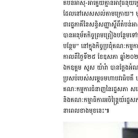
តំបន់អាស៊ី-អាគ្នេយ៍គ្មានអាវុធនុ
ដែលនៅសេសសល់តាមក្រោយ។ មួយវិញទ
ជារដ្ឋភាគីនៃសន្ធិសញ្ញាស្តីពីតំបន់
បានអនុម័តកិច្ចព្រមព្រៀងបន្ថែមទៅ
បន្ថែម” នៅក្នុងកិច្ចប្រជុំគណៈកម្ម
កាលពីថ្ងៃទី២៥ ខែឧសភា ឆ្នាំ២០២៥
ឯកឧត្តម សួស យ៉ារ៉ា បានថ្លែងអំណ
ប្រសប់របស់សម្តេចមហាបវរធិបតី ហ៊ុ
គណៈកម្មការជំនាញនៃរដ្ឋសភា សម្
និងគណៈកម្មាធិការអចិន្ត្រៃយ៍រដ្ឋស
នាពេលខាងមុខនេះ៕