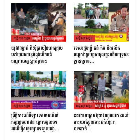
សន្តិសុខសង្គម
សន្តិសុខសង្គម
យុវជនម្នាក់ ជិះម៉ូតូលឿនពេកជ្រុល
ទេសរដ្ឋមន្រ្តី គន់ គីម នឹងលើក
ទៅបុករថយន្តកំពុងបើកបត់
គម្រោងជួយជួសជុលផ្ទះអតីតយុទ្ធជន
បណ្តាលឲ្យស្លាប់ភ្លាមៗ
ទ្រុឌទ្រោម…
សន្តិសុខសង្គម
សន្តិសុខសង្គម
ព្រឹត្តិការណ៍កីឡាទេសចរណ៍រត់
នគរបាលស្រាវជ្រាវរហូតឈានដល់
កម្សាន្តមហាជន ក្រោមមូលបទ
ការឃាត់ខ្លួនចោរឆក់ខ្សែ ក
រត់ដេីម្បីសត្វផ្សោតទន្លេមេគង្គ…
០២នាក់…