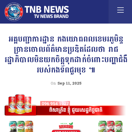
អគ្គបញ្ជាការដ្ឋាន កងយោធពលខេមរភូមិន្ទ
ច្រានចោលព័ត៌មានប្រឌិតដែលថា រាជ
រដ្ឋាភិបាលមិនយកចិត្តទុកដាក់ចំពោះបញ្ហាជំងឺ
របស់កងទ័ពជួរមុខ ៕
On
Sep 11, 2025