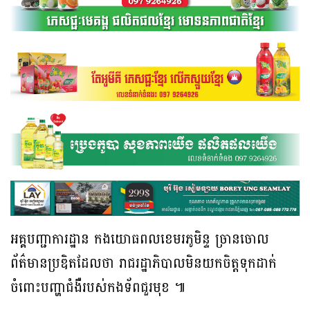
អគ្គបញ្ជាការដ្ឋាន កងយោធពលខេមរភូមិន្ទ ច្រានចោល
ព័ត៌មានប្រឌិតដែលថា រាជរដ្ឋាភិបាលមិនយកចិត្តទុកដាក់
ចំពោះបញ្ហាជំងឺរបស់កងទ័ពជួរមុខ ៕