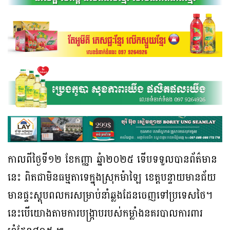
កាលពីថ្ងៃទី១២ ខែកញ្ញា ឆ្នំា២០២៥ ទើបទទួលបានព័ត៌មាន
នេះ ពិតជាមិនធម្មតាទេក្នុងស្រុកម៉ាឡៃ ខេត្តបន្ទាយមានជ័យ
មានផ្ទះស្តុបពលករសម្រាប់នាំឆ្លងដែនចេញទៅប្រទេសថៃ។
នេះបើយោងតាមការបង្ក្រាបរបស់កម្លាំងនគរបាលការពារ