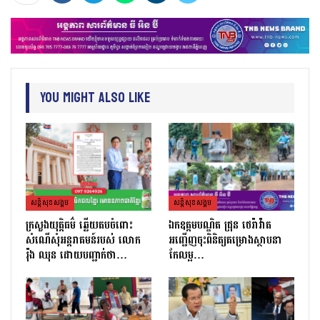
You Might Also Like
សន្តិសុខសង្គម
សន្តិសុខសង្គម
ក្រសួងយុត្តិធម៌ ឆ្លើយតបចំពោះ
ឯកឧត្តមបណ្ឌិត ជ្រុន ថេរ៉ាវ៉ាត
សំណើសុំអន្តរាគមន៍របស់ លោក
អញ្ជើញចុះពិនិត្យគម្រោងស្ថាបនា
រ៉ុង ឈុន ដោយបញ្ជាក់ថា…
កែលម្អ…