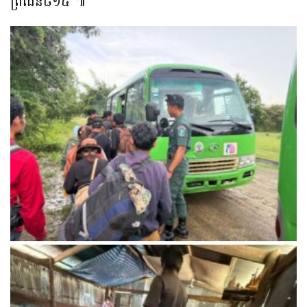
ព្រំដែន៨១៥ ៕