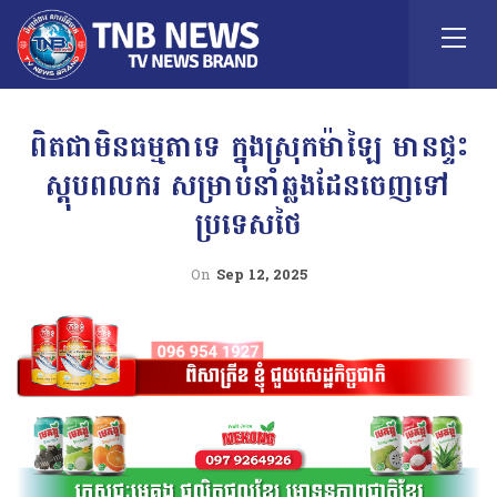
ពិតជាមិនធម្មតាទេ ក្នុងស្រុកម៉ាឡៃ មានផ្ទះ
ស្តុបពលករ សម្រាប់នាំឆ្លងដែនចេញទៅ
ប្រទេសថៃ
On
Sep 12, 2025