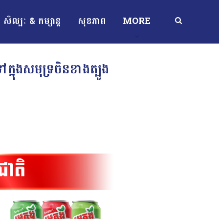
សិល្បៈ & កម្សាន្ត
សុខភាព
MORE
ក្នុងសមុទ្រចិនខាងត្បូង