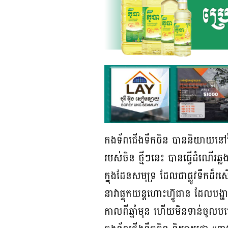
កងទ័ពជើងទឹកចិន បាននិយាយនៅថ្ងៃ
របស់ចិន ថ្មីៗនេះ បានធ្វើដំណើរឆ្
ក្នុងដែនសមុទ្រ ដែលជាផ្លូវទឹកដ៏រស
នាវាផ្ទុកយន្តហោះហ៊្វូជាន ដែលបង្
កាលពីឆ្នាំមុន ហើយមិនទាន់ចូលបម