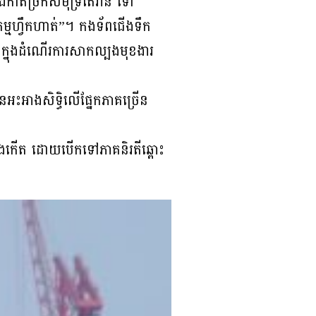
ងកាត់ច្រកសមុទ្រតៃវ៉ាន់ ទៅ
សកកម្មហ្វឹកហាត់”។ កងទ័ពជើងទឹក
ំនៅក្នុងដំណើរការសាកល្បងមុខងារ
ានអះអាងសិទ្ធិលើផ្នែកភាគច្រើន
នខាងកើត ដោយបើកទៅភាគនិរតីឆ្ពោះ