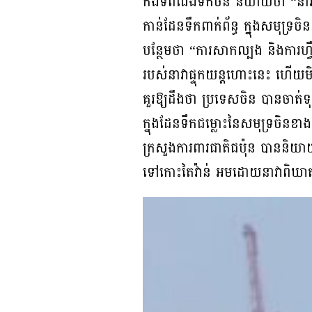
កងទ័ពជើងទឹកចិន និយាយថា “នាវាផ្ទ
កាន់ដែនទឹកពាក់ព័ន្ធ ក្នុងសមុទ្រច
បន្ថែមថា “ការសាកល្បង និងការហ្វឹ
របស់នាវាផ្ទុកយន្តហោះនេះ ហ
គួរឱ្យដឹងថា ប្រទេសចិន បានចាត់ទុ
ក្នុងដែនទឹកជម្លោះនៃសមុទ្រចិនខា
ក្រសួងការពារជាតិជប៉ុន បាននិយា
ទៅកោះតៃវ៉ាន់ អមដោយនាវាពិឃាត