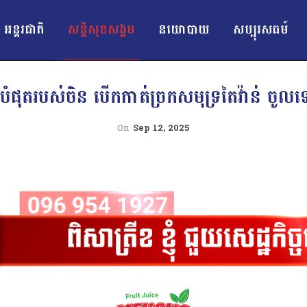
អន្ដរជាតិ
សន្តិសុខសង្គម
នយោបាយ
សប្បុរសធម៍
បំផុតរបស់ចិន បើកកាត់ច្រកសមុទ្រតៃវ៉ាន់ ចូលទៅ
On
Sep 12, 2025