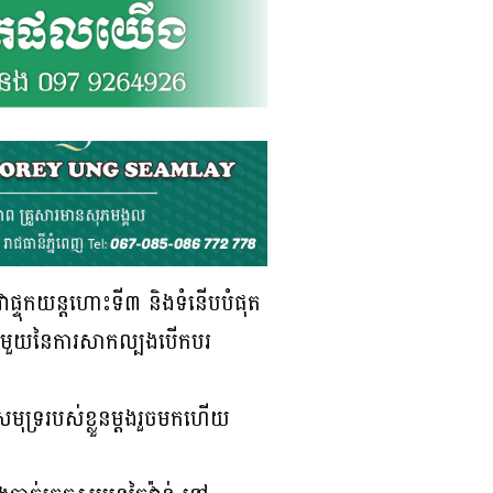
ផ្ទុកយន្តហោះទី៣ និងទំនើបបំផុត
ផ្នែកមួយនៃការសាកល្បងបើកបរ
វសមុទ្ររបស់ខ្លួនម្ដងរួចមកហើយ