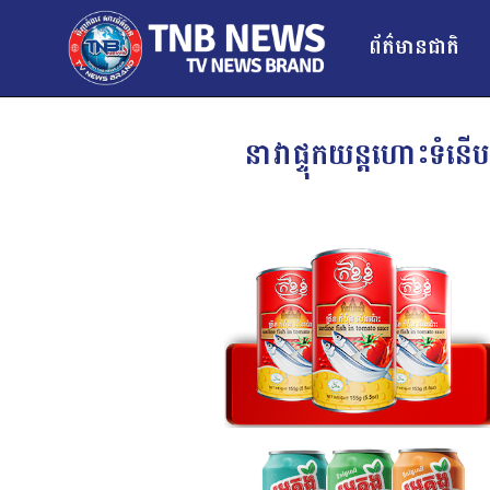
ព័ត៌មានជាតិ
នាវាផ្ទុកយន្តហោះទំនើប