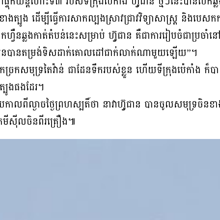
ុកយន្តហោះទី៣ របស់ទីក្រុងប៉េកាំង ហ្វ៊ូជាន ថ្មីៗនេះបានបើកឆ្ល
ិនខាងត្បូង ដើម្បីធ្វើការសាកល្បងស្រាវជ្រាវវិទ្យាសាស្ត្រ និងបេ
កហ្វឺនឆ្លងកាត់តំបន់នេះសម្រាប់ ហ្វ៊ូជាន គឺជាការរៀបចំជាប្រចា
ើយមិនបានតម្រង់ទិសដាក់គោលដៅជាក់លាក់ណាមួយឡើយ”។
កច្រកសមុទ្រតៃវ៉ាន់ ជាដែនទឹករបស់ខ្លួន ហើយទីក្រុងប៉េកាំង ក៏ប
ងត្បូងផងដែរ។
យកាលពីល្ងាចថ្ងៃព្រហស្បតិ៍ថា នាវាហ្វ៊ូជាន បានចូលសមុទ្រចិ
មីស៊ីលចិនពីរគ្រឿង៕