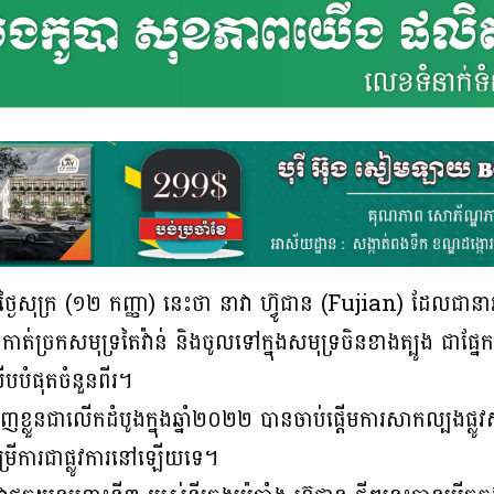
សុក្រ (១២ កញ្ញា) នេះថា នាវា ហ៊្វូជាន (Fujian) ដែលជានាវា
លងកាត់ច្រកសមុទ្រតៃវ៉ាន់ និងចូលទៅក្នុងសមុទ្រចិនខាងត្បូង ជា
ើបបំផុតចំនួនពីរ។
ហាញខ្លួនជាលើកដំបូងក្នុងឆ្នាំ២០២២ បានចាប់ផ្តើមការសាកល្បងផ្លូ
្រើការជាផ្លូវការនៅឡើយទេ។