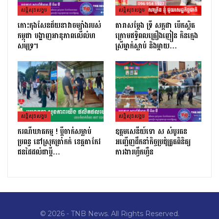
សន្តិសុខសង្គម
សន្តិសុខសង្គម
កោះកុងសែនជ័យនាវាចម្បាំងរបស់
តារាសម្ដែង ទ្រី សក្កដា បើកស្ថិត
កម្ពុជា បង្ហាញអានុភាពលើលំហ
ក្រោមឥទ្ធិពលគ្រឿងញៀន កិនក្មេង
សមុទ្រ។
ស្រីម្នាក់ស្លាប់ និងម្ដាយ…
សន្តិសុខសង្គម
សន្តិសុខសង្គម
ករណីឃាតកម្ម ! ប្ដីចាក់សម្លាប់
ឧត្តមសេនីយ៍ទោ ស សំបូរធន
ប្រពន្ធ នៅស្រុកត្រាំកក់ ខេត្តតាកែវ
អញ្ជើញដឹកនាំកិច្ចប្រជុំត្រួតពិនិត្យ​
ជនដៃដល់ជាប្ដី…
ការងារហ្វឹកហ្វឺន
© 2026 - TNB News. All Rights Reserved.