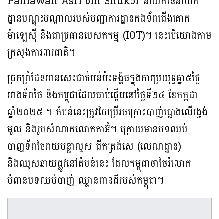
Pahlawan Asri bin Shukor នាយកនៃនាយក
ដ្ឋានបណ្តុះបណ្តាលរបស់បញ្ជាការដ្ឋានកងទ័ពជើងគោក
ម៉ាឡេស៊ី និងជាប្រធានបេសកកម្ម (IOT)។ នេះបើយោងតាម
ក្រសួងការពារជាតិ។
ច្រកព្រំដែនអានសេះជាតំបន់ប៉ះទង្គិចក្នុងការប្រយុទ្ធគ្នា៥ថ្ងៃ
រវាងទ័ពថៃ និងកម្ពុជាដែលចាប់ផ្តើមនៅថ្ងៃទី២៤ ខែកក្កដា
ឆ្នាំ២០២៥ ។ តំបន់នេះត្រូវថៃប្រើរថក្រោះបាញ់ប្លោងលើរង្វង់
មូល និងរូបសំណាកលោកតាអ៊ំ។ ក្រោយមានបទឈប់
បាញ់ទ័ពថៃរាយបន្លាលួស ជីកត្រង់សេ (លេណដ្ឋាន)
និងឈូសឆាយផ្លូវនៅតំបន់នេះ ដែលកម្ពុជាថាថៃរំលោភ
បំពានបទឈប់បាញ់ ឈ្លានពានដីរបស់កម្ពុជា។