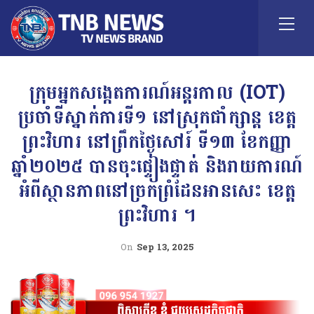
ក្រុមអ្នកសង្កេតការណ៍អន្តរកាល (IOT)
ប្រចាំទីស្នាក់ការទី១ នៅស្រុកជាំក្សាន្ត ខេត្ត
ព្រះវិហារ នៅព្រឹកថ្ងៃសៅរ៍ ទី១៣ ខែកញ្ញា
ឆ្នាំ២០២៥ បានចុះផ្ទៀងផ្ទាត់ និងរាយការណ៍
អំពីស្ថានភាពនៅច្រកព្រំដែនអានសេះ ខេត្ត
ព្រះវិហារ ។
On
Sep 13, 2025