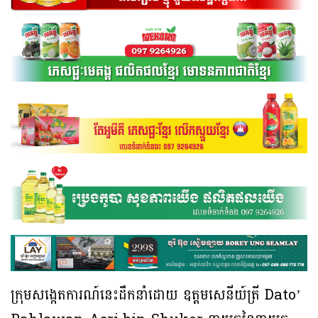
ក្រុមសង្កេតការណ៍នេះដឹកនាំដោយ ឧត្តមសេនីយ៍ត្រី Dato’