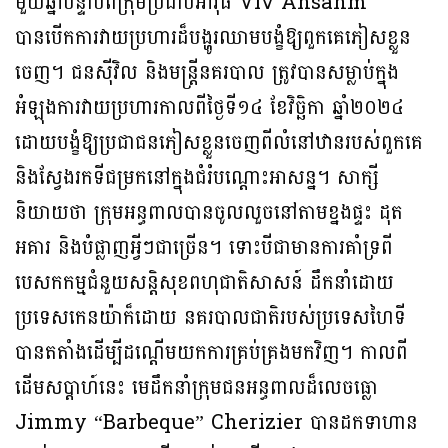
មួយឆ្នាំបន្ទាប់ពីក្រុមប្រដាប់អាវុធ Viv Ansanm
បានបើកការវាយប្រហារដ៏បង្ហូរឈាមបង្ខំឱ្យពួកគេភៀសខ្លួន
ចេញ។ ជនស៊ីវិល និងមន្ត្រីនគរបាល ត្រូវបានសម្លាប់ក្នុង
អំឡុងការវាយប្រហារកាលពីថ្ងៃទី១៤ ខែវិច្ឆិកា ឆ្នាំ២០២៤
ដោយបង្ខំឱ្យប្រជាជនភៀសខ្លួនចេញពីលំនៅឋានរបស់ពួកគេ
និងស្វែងរកទីជម្រកនៅក្នុងជំរំបណ្តោះអាសន្ន។ សាក្សី
និយាយថា ក្រុមអន្ធពាលបានចូលលួចនៅតាមខ្នងផ្ទះ ដុត
អគារ និងបំផ្លាញអ្វីៗជាច្រើន។ ទោះបីជាមានការគាំទ្រពី
បេសកកម្មជំនួយសន្តិសុខពហុជាតិសាសន៍ ដឹកនាំដោយ
ប្រទេសកេនយ៉ាក៏ដោយ នគរបាលជាតិរបស់ប្រទេសហៃទី
បានតតាំងដើម្បីដណ្តើមយកការគ្រប់គ្រងមកវិញ។ កាលពី
ដើមសប្តាហ៍នេះ មេដឹកនាំក្រុមជនអន្ធពាលដ៏លេចធ្លោ
Jimmy “Barbeque” Cherizier បានដកទាហាន