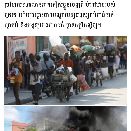
ប្រហែល១,៣លាននាក់ភៀសខ្លួនចេញពីលំនៅឋានរបស់
ពួកគេ ហើយជម្លោះបានបណ្តាលឲ្យមនុស្សរាប់ពាន់នាក់
ស្លាបប់ និងបង្កឱ្យមានភាពអត់ឃ្លានកម្រិតទុរ្ភិក្ស។