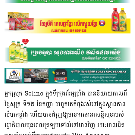
អ្នកស្រុក Solino ក្នុងទីក្រុងព័រអូប្រាំង បាននិយាយកាលពី
ថ្ងៃសុក្រ ទី១២ ខែកញ្ញា ថាពួកគេកំពុងរស់នៅក្នុងស្ថានភាព
លំបាកខ្លាំង ហើយបានជំរុញឱ្យមានការធានាសន្តិសុខរបស់
រដ្ឋាភិបាលមុនពេលត្រឡប់ទៅលំនៅឋានវិញ រយៈពេលជិត