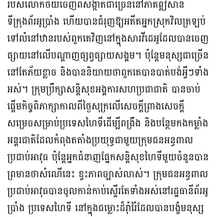
របស់លោកថយចេញពីសង្កាត់ជាច្រើននៅភាគឦសាន
ទីក្រុងព័រអូប្រាំង ហើយបានជំរុញឱ្យអតីតអ្នកស្រុកវិលត្រឡប់
ទៅលំនៅឋានរបស់ពួកគេវិញនៅក្នុងសារវីដេអូដែលបានចេញ
ផ្សាយនៅលើបណ្តាញផ្សព្វផ្សាយសង្គម។ ប៉ុន្តែមនុស្សជាច្រើន
នៅតែភ័យខ្លាច និងបាននិយាយថាពួកគេបានបាត់បង់អ្វីៗទាំង
អស់។ ក្រុមប្រឹក្សាសន្តិសុខអង្គការសហប្រជាជាតិ បានចាប់
ផ្តើមកិច្ចពិភាក្សាកាលពីថ្ងៃសុក្រលើសេចក្តីព្រាងសេចក្តី
សម្រេចសម្រាប់ប្រទេសហៃទីដើម្បីពង្រឹង និងបន្ថែមកងកម្លាំង
អន្តរជាតិដែលកំពុងតតាំងប្រយុទ្ធជាមួយក្រុមជនអន្ធពាល
ប្រដាប់អាវុធ ប៉ុន្តែអ្នកជំនាញផ្នែកសន្តិសុខហៃទីមួយចំនួនបាន
ព្រមានថាសំណើនេះ ខ្វះភាពច្បាស់លាស់។ ក្រុមជនអន្ធពាល
ប្រដាប់អាវុធបានចូលកាន់កាប់ស្ទើរតែទាំងអស់នៅរដ្ឋធានីព័រអូ
ប្រាំង ប្រទេសហៃទី នៅក្នុងជម្លោះដ៏រ៉ាំរ៉ៃដែលបានបង្ខំមនុស្ស