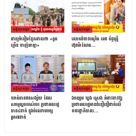
សន្តិសុខសង្គម
សន្តិសុខសង្គម
ពាក្យទំនៀមខ្មែរពោលថា «ភូត
លោកជំទាវបណ្ឌិត ពេជ ច័ន្ទមុន្នី
ច្រើន ចាញ់អាត្មា»
ហ៊ុនម៉ាណែត…
សន្តិសុខសង្គម
សន្តិសុខសង្គម
ឃាត់បានជនសង្ស័យ ដែល
ឯកឧត្ដម ឃួង ស្រេង អំពាវនាវឱ្យ
សកម្មលួចរបស់របរ ប្រជាពលរដ្ឋ
ប្រជាពលរដ្ឋមានជំនឿជឿជាក់លើ
បាន៤នាក់ ក្នុងចំណោមបក្ស
រាជរដ្ឋាភិបាល…
ពួក៧នាក់