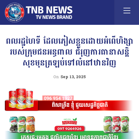
ពលរដ្ឋហៃទី ដែលភៀសខ្លួនដោយអំពើហិង្សា
របស់ក្រុមជនអន្ធពាល ជំរុញការធានាសន្តិ
សុខមុនត្រឡប់ទៅលំនៅឋានវិញ
On
Sep 13, 2025