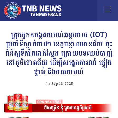
ក្រុមអ្នកសង្កេតការណ៍អន្តរកាល (IOT)
ប្រចាំទីស្នាក់ការ២ ខេត្តបន្ទាយមានជ័យ ចុះ
ពិនិត្យទីតាំងជាក់ស្តែង ក្រោយបទឈប់បាញ់
នៅភូមិជោគជ័យ ដើម្បីសង្កេតការណ៍ ផ្ទៀង
ផ្ទាត់ និងរាយការណ៍
On
Sep 13, 2025