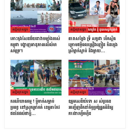
សន្តិសុខសង្គម
សន្តិសុខសង្គម
កោះកុងសែនជ័យនាវាចម្បាំងរបស់
តារាសម្ដែង ទ្រី សក្កដា បើកស្ថិត
កម្ពុជា បង្ហាញអានុភាពលើលំហ
ក្រោមឥទ្ធិពលគ្រឿងញៀន កិនក្មេង
សមុទ្រ។
ស្រីម្នាក់ស្លាប់ និងម្ដាយ…
សន្តិសុខសង្គម
សន្តិសុខសង្គម
ករណីឃាតកម្ម ! ប្ដីចាក់សម្លាប់
ឧត្តមសេនីយ៍ទោ ស សំបូរធន
ប្រពន្ធ នៅស្រុកត្រាំកក់ ខេត្តតាកែវ
អញ្ជើញដឹកនាំកិច្ចប្រជុំត្រួតពិនិត្យ​
ជនដៃដល់ជាប្ដី…
ការងារហ្វឹកហ្វឺន