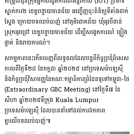
សម្រួលជូនក្រុមអ្នកសង្កេតការណ៍អន្តរកាល (IOT) ប្រចាំទី
ស្នាក់ការ២ ខេត្តបន្ទាយមានជ័យ អញ្ជើញចុះពិនិត្យទីតាំងជាក់
ស្តែង ក្រោយបទឈប់បាញ់ នៅភូមិជោគជ័យ ឃុំអូរបីជាន់
ស្រុកអូរជ្រៅ ខេត្តបន្ទាយមានជ័យ ដើម្បីសង្កេតការណ៍ ផ្ទៀង
ផ្ទាត់ និងរាយការណ៍។
សកម្មភាពនេះកើតចេញពីលទ្ធផលដែលបន្តពីកិច្ចប្រជុំពិសេស
កាលពីថ្ងៃទី២៨ ខែកក្កដា ឆ្នាំ២០២៥ នៅប្រទេសម៉ាឡេស៊ី
និងកិច្ចប្រជុំវិសាមញ្ញនៃគណៈកម្មាធិការព្រំដែនទូទៅកម្ពុជា-ថៃ
(Extraordinary GBC Meeting) នៅថ្ងៃទី៧ ខែ
សីហា ឆ្នាំ២០២៥ទីក្រុង Kuala Lumpur
ប្រទេសម៉ាឡេស៊ី ដែលបាននាំទៅដល់ការឯកភាព
គ្នាលើបទឈប់បាញ់៕