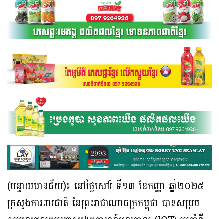
(បន្ទាយមានជ័យ)៖ នៅថ្ងៃសៅរ៍ ទី១៣ ខែកញ្ញា ឆ្នាំ២០២៥
ក្រសួងការពារជាតិ នៃព្រះរាជាណាចក្រកម្ពុជា បានសម្រប