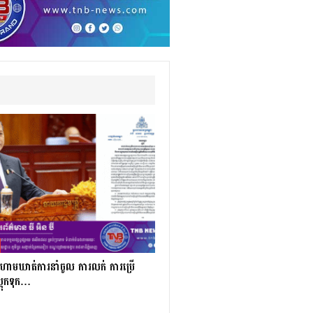
ី ហាមឃាត់ការនាំចូល ការលក់ ការប្រើ
្តុកទុក…