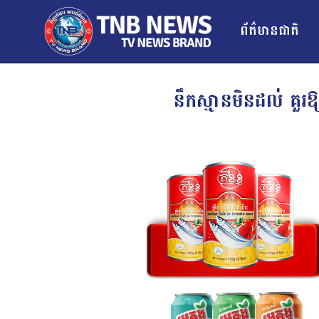
ព័ត៌មានជាតិ
នឹកស្មានមិនដល់ គួរឱ