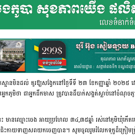
កស្មានមិនដល់ គួរឱ្យសង្វែកនៅថ្ងៃទីទី ២៣ ខែកញ្ញាឆ្នាំ ២០២៥ វ
ភូមិថា ជាអ្នកជីកមាស ត្រូវបានដីបាក់សង្កត់ស្លាប់នៅចំណុចភូមិ
សនេះ មានឈ្មោះចេង អាយុប្រហែល ៣៤,៣៥ឆ្នាំ រស់នៅភូមិឃុំក
ួយជិះកាយទាញសពយកចេញបាន។ សូមចូលរួមរំលែកទុក្ខដ៏ក្រៀមក្