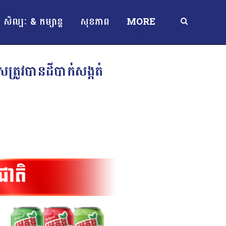
សិល្បៈ & កម្សាន្ត
សុខភាព
MORE
ត្រូវបានដីបាក់សង្កត់