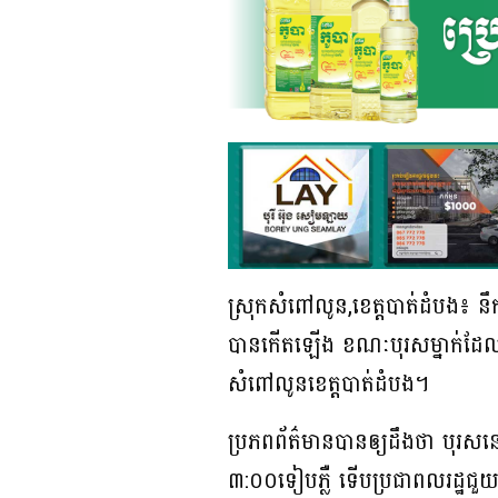
ស្រុកសំពៅលូន,ខេត្តបាត់ដំបង៖ នឹ
បានកើតឡើង ខណៈបុរសម្នាក់ដែលអ្នក
សំពៅលូនខេត្តបាត់ដំបង។
ប្រភពព័ត៌មានបានឲ្យដឹងថា បុរ
៣:០០ទៀបភ្លឺ ទើបប្រជាពលរដ្ឋជ