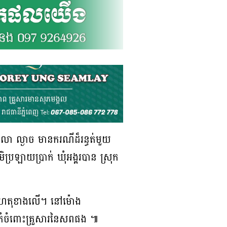
េលា ល្ងាច មានករណីដ៏រន្ធត់មួយ
ប្រឡាយប្រាក់ ឃុំអង្គរបាន ស្រុក
ើតហេតុខាងលើ។ នៅម៉ោង
រំចំពោះគ្រួសារនៃសពផង ៕