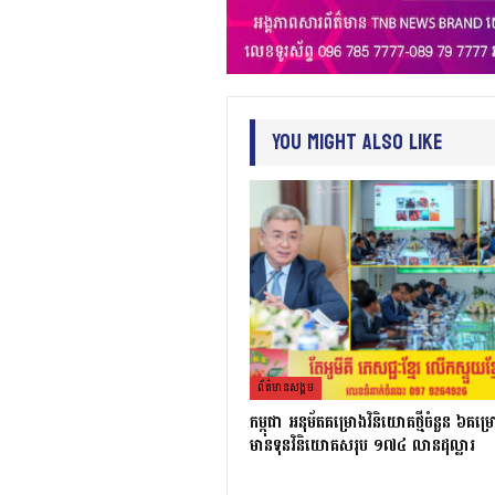
You Might Also Like
ព័ត៌មាន​សង្គម
កម្ពុជា អនុម័តគម្រោងវិនិយោគថ្មីចំនួន ៦គម្
មានទុនវិនិយោគសរុប ១៧៤ លានដុល្លារ