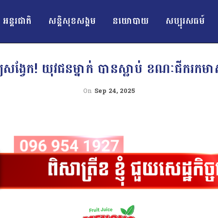
អន្ដរជាតិ
សន្តិសុខសង្គម
នយោបាយ
សប្បុរសធម៍
្យសង្វែក! យុវជនម្នាក់ បានស្លាប់ ខណៈជីករកមាស
On
Sep 24, 2025