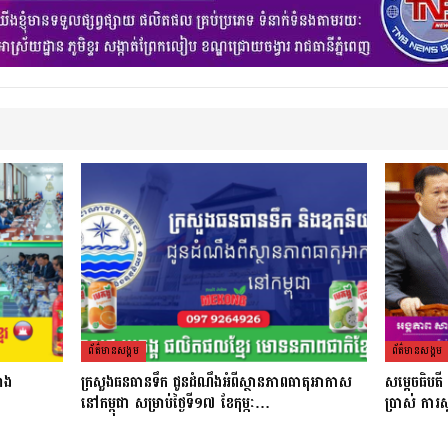
ព័ត៌មាន​សង្គម
ព័ត៌មាន​សង្គម
រោង
ក្រសួងធនធានទឹក ជូនដំណឹងអំពីស្ថានភាពធាតុអាកាស
សម្ដេចធិបត
នៅកម្ពុជា សម្រាប់ថ្ងៃទី១៧ ខែកុម្ភៈ…
ប្រាស់ ការស