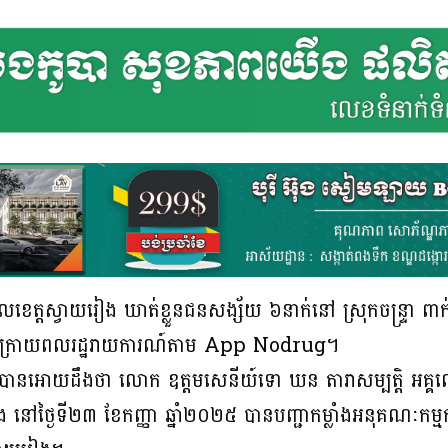
ាលខេត្តស្វាយរៀង ឃាត់ខ្លួនជនសង្ស័យ ៦នាក់នៅ ស្រុកចន្ទ្រា ព
 ក្រោយពលរដ្ឋរាយការណ៍តាម App Nodrug។
ៀងបានអោយដឹងថា លោក ឧត្ដមសេនីយ៍ទោ ឃន តារាសម្បត្តិ អគ្គល
ង នៅថ្ងៃទី២៣ ខែកញ្ញា ឆ្នាំ២០២៥ បានបញ្ជាកម្លាំងអនុគណៈកម្