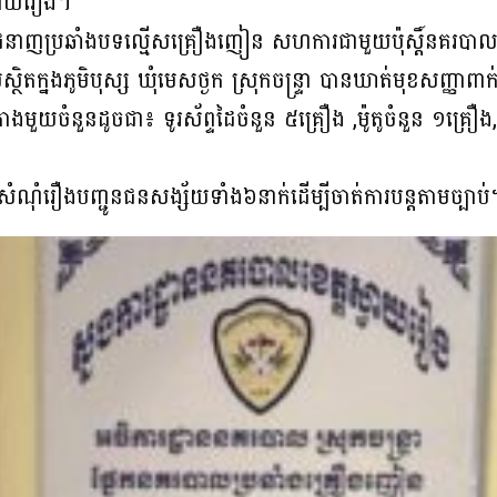
ស្វាយរៀង។
ំងជំនាញប្រឆាំងបទល្មើសគ្រឿងញៀន សហការជាមួយប៉ុស្តិ៍នគរប
តក្នងភូមិបុស្ស ឃុំមេសថ្ងក ស្រុកចន្ទ្រា បានឃាត់មុខសញ្ញាពា
ងមួយចំនួនដូចជា៖ ទូរស័ព្ទដៃចំនួន ៥គ្រឿង ,ម៉ូតូចំនួន ១គ្រឿង, 
ណុំរឿងបញ្ជូនជនសង្ស័យទាំង៦នាក់ដើម្បីចាត់ការបន្តតាមច្បាប