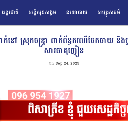
អន្ដរជាតិ
សន្តិសុខសង្គម
នយោបាយ
សប្បុរសធម៍
ាក់នៅ ស្រុកចន្ទ្រា ពាក់ព័ន្ធករណីចែកចាយ និង
សារធាតុញៀន
On
Sep 24, 2025