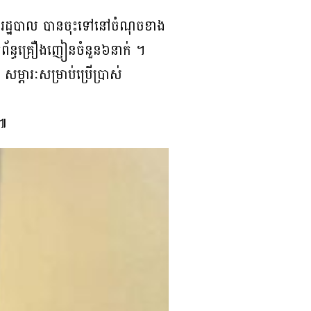
ាលរដ្ឋបាល បានចុះទៅនៅចំណុចខាង
ក់ព័ន្ធគ្រឿងញៀនចំនួន៦នាក់ ។
សម្ភារៈសម្រាប់ប្រើប្រាស់
់៕