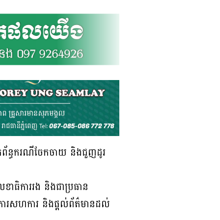
ាក់ព័ន្ធករណីចែកចាយ និងជួញដូរ
េខាធិការរង និងជាប្រធាន
មការសហការ និងផ្តល់ព័ត៌មានដល់