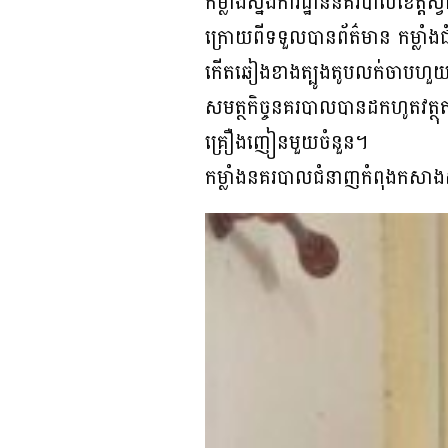
កម្លាំងស្នងការដ្ឋាននគរបាលខេត្ត
ក្រោយពីទទួលបានព័ត៌មាន កម្លា
កើតឆៀងខាងត្បូងតូបលក់ចាបហួយស្ថិ
សមត្ថកិច្ចនគរបាលបានដកហូតវត្ថុតា
គ្រឿងញៀនមួយចំនួន។
កម្លាំងនគរបាលជំនាញកំពុងកសាងសំ