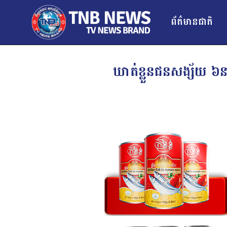
ព័ត៌មានជាតិ
ឃាត់ខ្លួនជនសង្ស័យ ៦ន