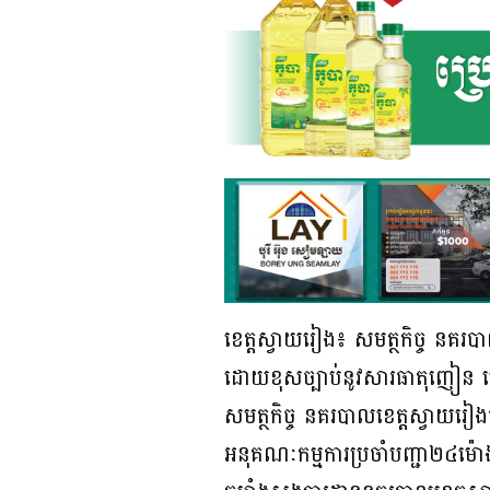
ខេត្តស្វាយរៀង៖ សមត្ថកិច្ច នគរប
ដោយខុសច្បាប់នូវសារធាតុញៀន
សមត្ថកិច្ច នគរបាលខេត្តស្វាយរ
អនុគណៈកម្មការប្រចាំបញ្ជា២៤ម៉ោ