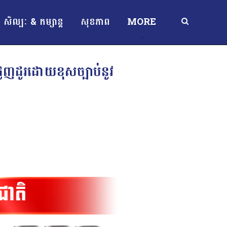
សិល្បៈ & កម្សាន្ត
សុខភាព
MORE
ជួញដូរដោយខុសច្បាប់នូវ