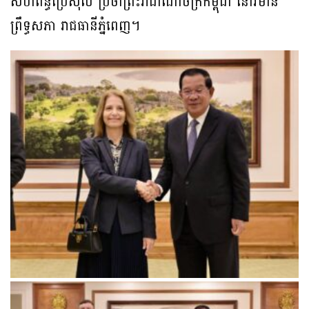
សហព័ន្ធប្រេស៉ីល ប្រចាំព្រះរាជាណាចក្រកម្ពុជា នៅវិមាន
ព្រឹទ្ធសភា រាជធានីភ្នំពេញ។