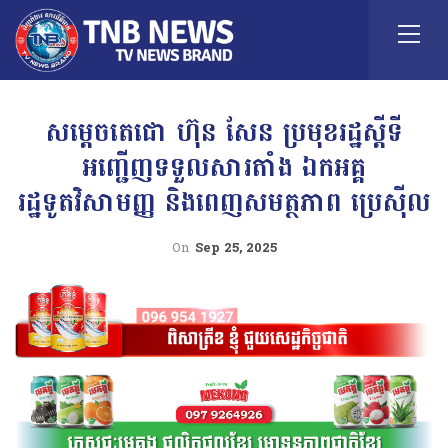
សម្តេចតេជោ ហ៊ុន សែន ប្រមុខរដ្ឋស្តីទី
អញ្ជើញទទួលសារតាំង ឯកអគ្គ
រដ្ឋទូតវិសាមញ្ញ និងពេញសមត្ថភាព ប្រេស៉ីល
On
Sep 25, 2025