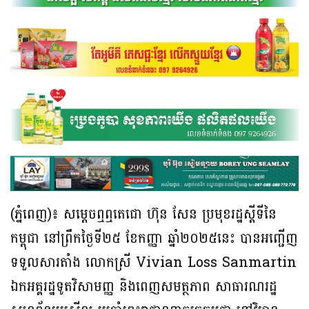
(ភ្នំពេញ)៖ សម្តេចឮឮតេជោ ហ៊ុន សែន ប្រមុខរដ្ឋស្តីទីនៃ
កម្ពុជា នៅព្រឹកថ្ងៃទី២៥ ខែកញ្ញា ឆ្នាំ២០២៥នេះ បានអញ្ជើញ
ទទួលសារតាំង លោកស្រី Vivian Loss Sanmartin
ឯកអគ្គរដ្ឋទូតវិសាមញ្ញ និងពេញសមត្ថភាព សាធារណរដ្ឋ