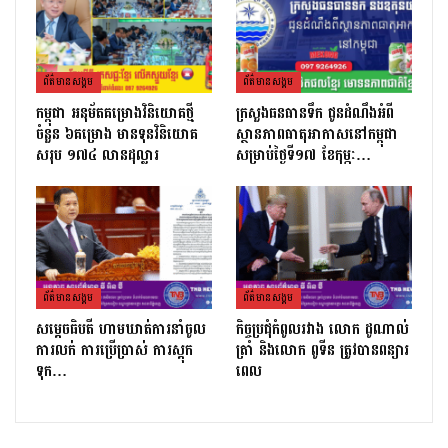
ព័ត៌មាន​សង្គម
ព័ត៌មាន​សង្គម
កម្ពុជា អនុម័តគម្រោងវិនិយោគថ្មី
ក្រសួងធនធានទឹក ជូនដំណឹងអំពី
ចំនួន ៦គម្រោង មានទុនវិនិយោគ
ស្ថានភាពធាតុអាកាសនៅកម្ពុជា
សរុប ១៧៤ លានដុល្លារ
សម្រាប់ថ្ងៃទី១៧ ខែកុម្ភៈ…
ព័ត៌មាន​សង្គម
ព័ត៌មាន​សង្គម
សម្ដេចធិបតី ហាមឃាត់ការនាំចូល
កិច្ចប្រជុំកំពូលរវាង លោក ដូណាល់
ការលក់ ការប្រើប្រាស់ ការស្តុក
ត្រាំ និងលោក ពូទីន ត្រូវបានពន្យារ
ទុក…
ពេល