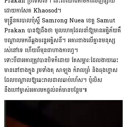
Prakan ប្រទេសថៃ។ នេះបេីយោងតាមការចេញផ្សាយ
ដោយកាសែត Khaosod។
មន្ត្រីនគរបាលប៉ុស្តិ៍ Samrong Nuea ខេត្ត Samut
Prakan បានឱ្យដឹងថា មូលហេតុដែលនាំឱ្យមានអគ្គិភ័យគឺ
បណ្តាលមកពីឆ្លងចរន្តអគ្គិសនី។ អគារខាងលេីគ្មានមនុស្ស
រស់នៅទេ ហើយពីមុនជាហាងកាហ្វេ។
ទោះបីជាអគារត្រូវបានបិទក៏ដោយ តែសម្ភារៈដែលងាយឆេះ
មាននៅខាងក្នុង រួមទាំងតុ សាឡុង កំរាលព្រំ និងធុងហ្គាស
ដែលបណ្តាលឱ្យឆេះរាលដាលឆាប់រហ័ស។ ប៉ូលិស
នឹងហៅម្ចាស់អគារមកផ្តល់ពត៌មានបន្ថែម៕