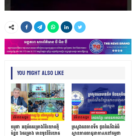
You Might Also Like
ព័ត៌មាន​សង្គម
ព័ត៌មាន​សង្គម
កម្ពុជា អនុម័តគម្រោងវិនិយោគថ្មី
ក្រសួងធនធានទឹក ជូនដំណឹងអំពី
ចំនួន ៦គម្រោង មានទុនវិនិយោគ
ស្ថានភាពធាតុអាកាសនៅកម្ពុជា