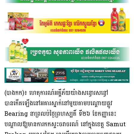
(បាងកក)៖ ហេតុការណ៍អគ្គីភ័យយ៉ាងសន្ធោរសន្ធៅ
បានកេីតឡេីងនៅអគារស្នាក់នៅមួយតាមបណ្តោយផ្លូវ
Bearing នាព្រលប់ថ្ងៃព្រហស្បតិ៍ ទី២៦ ខែកញ្ញានេះ
បណ្តាលឱ្យមានការកកស្ទះចរាចរណ៍ នៅក្នុងខេត្ត Samut