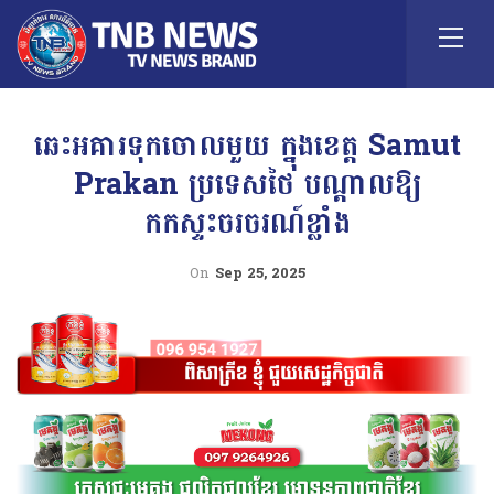
ឆេះអគារទុកចោលមួយ ក្នុងខេត្ត Samut
Prakan ប្រទេសថៃ បណ្តាលឱ្យ
កកស្ទះចរចរណ៍ខ្លាំង
On
Sep 25, 2025