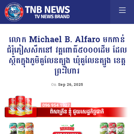
លោក Michael B. Alfaro មកកាន់
ជំរុំភៀសសឹកនៅ វត្តពោធិ៍៥០០០ដើម ដែល
ស្ថិតក្នុងភូមិគូលែនត្បូង ឃុំគូលែនត្បូង ខេត្ត
ព្រះវិហារ
On
Sep 26, 2025