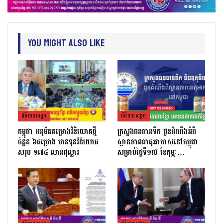
You Might Also Like
ព័ត៌មាន​សង្គម
ព័ត៌មាន​សង្គម
កម្ពុជា អនុម័តគម្រោងវិនិយោគថ្មី
ក្រសួងធនធានទឹក ជូនដំណឹងអំពី
ចំនួន ៦គម្រោង មានទុនវិនិយោគ
ស្ថានភាពធាតុអាកាសនៅកម្ពុជា
សរុប ១៧៤ លានដុល្លារ
សម្រាប់ថ្ងៃទី១៧ ខែកុម្ភៈ…