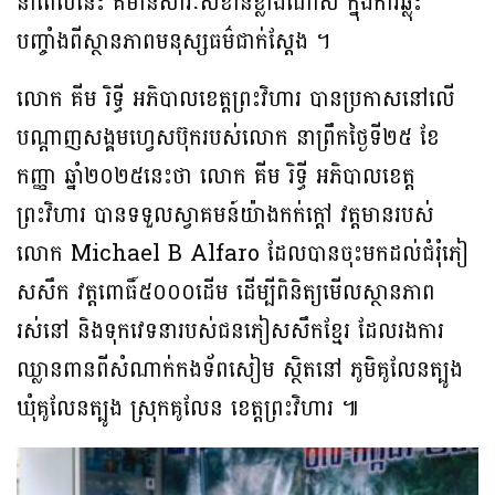
នាពេលនេះ គឺមានសារៈសំខាន់ខ្លាំងណាស់ ក្នុងការឆ្លុះ
បញ្ចាំងពីស្ថានភាពមនុស្សធម៌ជាក់ស្តែង ។
លោក គីម រិទ្ធី អភិបាលខេត្តព្រះវិហារ បានប្រកាសនៅលើ
បណ្តាញសង្គមហ្វេសប៊ុករបស់លោក នាព្រឹកថ្ងៃទី២៥ ខែ
កញ្ញា ឆ្នាំ២០២៥នេះថា លោក គីម រិទ្ធី អភិបាលខេត្ត
ព្រះវិហារ បានទទួលស្វាគមន៍យ៉ាងកក់ក្តៅ វត្តមានរបស់
លោក Michael B Alfaro ដែលបានចុះមកដល់ជំរុំភៀ
សសឹក វត្តពោធិ៍៥០០០ដើម ដើម្បីពិនិត្យមើលស្ថានភាព
រស់នៅ និងទុកវេទនារបស់ជនភៀសសឹកខ្មែរ ដែលរងការ
ឈ្លានពានពីសំណាក់កងទ័ពសៀម ស្ថិតនៅ ភូមិគូលែនត្បូង
ឃុំគូលែនត្បូង ស្រុកគូលែន ខេត្តព្រះវិហារ ៕