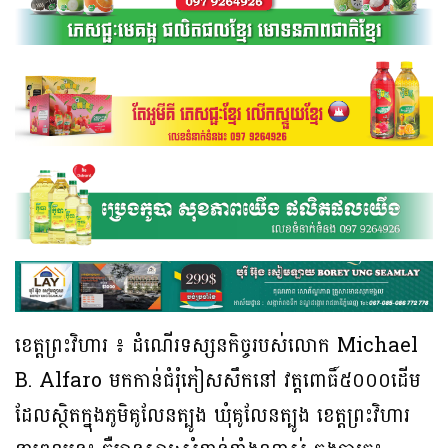
ខេត្តព្រះវិហារ ៖ ដំណើរទស្សនកិច្ចរបស់លោក Michael
B. Alfaro មកកាន់ជំរុំភៀសសឹកនៅ វត្តពោធិ៍៥០០០ដើម
ដែលស្ថិតក្នុងភូមិគូលែនត្បូង ឃុំគូលែនត្បូង ខេត្តព្រះវិហារ