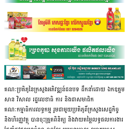
គណៈប្រតិភូនៃក្រសួងអភិវឌ្ឍន៍ជនបទ ដឹកនាំដោយ ឯកឧត្តម
សាន វិសាល រដ្ឋលេខាធិ ការ និងជាសមាជិក
គណៈកម្មាធិការលទ្ធកម្ម រួមជាមួយប្រតិភូពីក្រសួងសេដ្ឋកិច្ច
និងហិរញ្ញវត្ថុ បានចុះត្រួតពិនិត្យ និងវាយតម្លៃលទ្ធផលការងារ