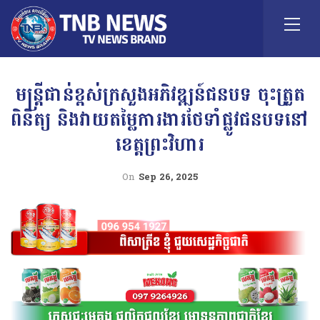
មន្ដ្រីជាន់ខ្ពស់ក្រសួងអភិវឌ្ឍន៍ជនបទ ចុះត្រួត
ពិនិត្យ និងវាយតម្លៃការងារថែទាំផ្លូវជនបទនៅ
ខេត្តព្រះវិហារ
On
Sep 26, 2025