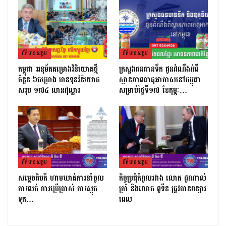
ព័ត៌មាន​សង្គម
ព័ត៌មាន​សង្គម
កម្ពុជា អនុម័តគម្រោងវិនិយោគថ្មី
ក្រសួងធនធានទឹក ជូនដំណឹងអំពី
ចំនួន ៦គម្រោង មានទុនវិនិយោគ
ស្ថានភាពធាតុអាកាសនៅកម្ពុជា
សរុប ១៧៤ លានដុល្លារ
សម្រាប់ថ្ងៃទី១៧ ខែកុម្ភៈ…
ព័ត៌មាន​សង្គម
ព័ត៌មាន​សង្គម
សម្ដេចធិបតី ហាមឃាត់ការនាំចូល
កិច្ចប្រជុំកំពូលរវាង លោក ដូណាល់
ការលក់ ការប្រើប្រាស់ ការស្តុក
ត្រាំ និងលោក ពូទីន ត្រូវបានពន្យារ
ទុក…
ពេល