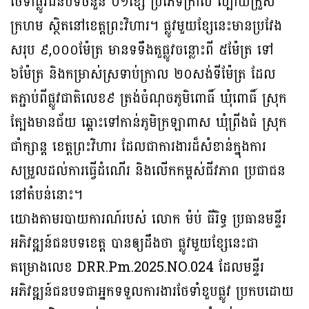
ថែទាំផ្លូវជនបទចំនួន ០១ខ្សែ ប្រភេទក្រាល ល្បាយក្រួស
ក្រហម ស្ថិតនៅខេត្តព្រះវិហារ។ ផ្លូវមួយខ្សែនេះមានប្រវែង
សរុប ៩,០០០ម៉ែត្រ មានទទឹងតួផ្លូវចន្លោះពី ៥ម៉ែត្រ ទៅ
៦ម៉ែត្រ និងកម្រាស់ស្រទាប់ក្រាល ២០សង់ទីម៉ែត្រ ដែល
តភ្ជាប់ពីផ្លូវជាតិលេខ៩ ត្រង់ចំណុចភូមិពោធិ៍ ឃុំពោធិ៍ ស្រុក
ត្បែងមានជ័យ ឆ្ពោះទៅកាន់ភូមិក្រឡាពាស ឃុំព្រីងធំ ស្រុក
ជាំក្សាន្ត ខេត្តព្រះវិហារ ដែលជាការងារដ៏សំខាន់ក្នុងការ
សម្រួលដល់ការធ្វើដំណើរ និងលើកកម្ពស់ជីវភាព ប្រជាជន
នៅតំបន់នោះ។
យោងតាមរបាយការណ៍របស់ លោក ម៉ប់ ធីរិទ្ធ ប្រធានមន្ទីរ
អភិវឌ្ឍន៍ជនបទខេត្ត បានឲ្យដឹងថា ផ្លូវមួយខ្សែនេះជា
គម្រោងលេខ DRR.Pm.2025.NO.024 ដែលមន្ទីរ
អភិវឌ្ឍន៍ជនបទជាអ្នកទទួលការងារថែទាំខួបផ្លូវ ប្រកបដោយ