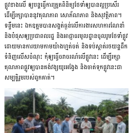
ផ្លូវខាងលើ ឲ្យបន្តធ្វើការត្រួតពិនិត្យថែទាំឲ្យបានល្អប្រសើរ
ដើម្បីរក្សាបាននូវគុណភាព សោភ័ណភាព និងសុវត្ថិភាព។
ទន្ទឹមនេះ ឯកឧត្តមបានសង្កត់ធ្ងន់លើការងារសហការណែនាំ
និងបំផុសឲ្យប្រជាពលរដ្ឋ និងអាជ្ញាធរមូលដ្ឋានចូលរួមថែទាំផ្លូវ
ដោយមានការយាមកាមយ៉ាងហ្មត់ចត់ និងទប់ស្កាត់រថយន្តដឹក
ទំនិញលើសចំណុះ កុំឲ្យធ្វើចរាចរណ៍លើផ្លូវនេះ ដើម្បីរក្សា
គុណភាពផ្លូវឲ្យបានគង់វង្សយូរអង្វែង និងចាត់ទុកផ្លូវនេះជា
សម្បត្តិរួមរបស់ពួកគាត់។