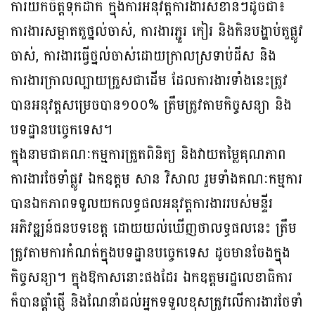
ការយកចិត្តទុកដាក់ ក្នុងការអនុវត្តការងារសំខាន់ៗដូចជា៖
ការងារសម្អាតតួថ្នល់ចាស់, ការងារភ្ជួរ កៀរ និងកិនបង្ហាប់តួផ្លូវ
ចាស់, ការងារធ្វើថ្នល់ចាស់ដោយក្រាលស្រទាប់ដីស និង
ការងារក្រាលល្បាយក្រួសជាដើម ដែលការងារទាំងនេះត្រូវ
បានអនុវត្តសម្រេចបាន១០០% ត្រឹមត្រូវតាមកិច្ចសន្យា និង
បទដ្ឋានបច្ចេកទេស។
ក្នុងនាមជាគណៈកម្មការត្រួតពិនិត្យ និងវាយតម្លៃគុណភាព
ការងារថែទាំផ្លូវ ឯកឧត្តម សាន វិសាល រួមទាំងគណៈកម្មការ
បានឯកភាពទទួលយកលទ្ធផលអនុវត្តការងាររបស់មន្ទីរ
អភិវឌ្ឍន៍ជនបទខេត្ត ដោយយល់ឃើញថាលទ្ធផលនេះ ត្រឹម
ត្រូវតាមការកំណត់ក្នុងបទដ្ឋានបច្ចេកទេស ដូចមានចែងក្នុង
កិច្ចសន្យា។ ក្នុងឱកាសនោះផងដែរ ឯកឧត្តមរដ្ឋលេខាធិការ
ក៏បានផ្តាំផ្ញើ និងណែនាំដល់អ្នកទទួលខុសត្រូវលើការងារថែទាំ