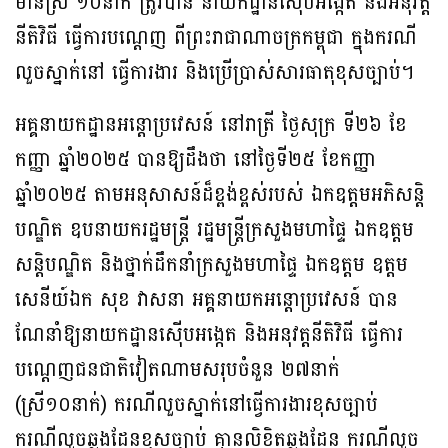
មានស្រី ១០នាក់ ត្រូវបាន នាយកដ្ឋានស៊ើបអង្កេត និងអនុវត្ត
នីតិវិធី ធ្វើការបណ្តេញ ពីព្រះរាជាណាចក្រកម្ពុជា ក្នុងករណី
លួចស្នាក់នៅ ធ្វើការងារ និងប្រើប្រាស់សារធាតុខុសច្បាប់។
អគ្គនាយកដ្ឋានអន្តោប្រវេសន៍ នៅរាត្រី ថ្ងៃសុក្រ ទី២៦ ខែ
កញ្ញា ឆ្នាំ២០២៥ បានឱ្យដឹងថា នៅថ្ងៃទី២៥ ខែកញ្ញា
ឆ្នាំ២០២៥ តាមអនុសាសន៍ដ៏ខ្ពង់ខ្ពស់របស់ ឯកឧត្តមអភិសន្តិ
បណ្ឌិត ឧបនាយករដ្ឋមន្ត្រី រដ្ឋមន្ត្រីក្រសួងមហាផ្ទៃ ឯកឧត្តម
សន្តិបណ្ឌិត និងថ្នាក់ដឹកនាំក្រសួងមហាផ្ទៃ ឯកឧត្តម ឧត្តម
សេនីយ៍ឯក សុខ វាសនា អគ្គនាយកអន្តោប្រវេសន៍ បាន
ណែនាំឱ្យនាយកដ្ឋានស៊ើបអង្កេត និងអនុវត្តនីតិវិធី ធ្វើការ
បណ្តេញជនជាតិវៀតណាមសរុបចំនួន ២៧នាក់
(ស្រី១០នាក់) ករណីលួចស្នាក់នៅធ្វើការងារខុសច្បាប់
ករណីលួចឆ្លងដែនខុសច្បាប់ គ្មានលិខិតឆ្លងដែន ករណីលួច