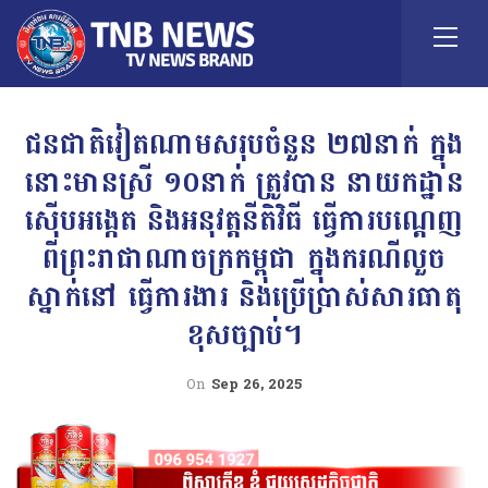
ជនជាតិវៀតណាមសរុបចំនួន ២៧នាក់ ក្នុង
នោះមានស្រី ១០នាក់ ត្រូវបាន នាយកដ្ឋាន
ស៊ើបអង្កេត និងអនុវត្តនីតិវិធី ធ្វើការបណ្តេញ
ពីព្រះរាជាណាចក្រកម្ពុជា ក្នុងករណីលួច
ស្នាក់នៅ ធ្វើការងារ និងប្រើប្រាស់សារធាតុ
ខុសច្បាប់។
On
Sep 26, 2025