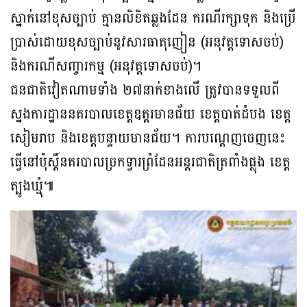
ស្នាក់នៅខុសច្បាប់ គ្មានលិខិតឆ្លងដែន ករណីរក្សាទុក និងប្រើ
ប្រាស់ដោយខុសច្បាប់នូវសារធាតុញៀន (អនុវត្តទោសចប់)
និងករណីសញ្ចារកម្ម (អនុវត្តទោសចប់)។
ជនជាតិវៀតណាមទាំង ២៧នាក់ខាងលើ ត្រូវបានទទួលពី
ស្នងការដ្ឋាននគរបាលខេត្តឧត្តរមានជ័យ ខេត្តបាត់ដំបង ខេត្ត
សៀមរាប និងខេត្តបន្ទាយមានជ័យ។ ការបណ្ដេញចេញនេះ
ធ្វើនៅប៉ុស្ដិ៍នគរបាលច្រកទ្វារព្រំដែនអន្តរជាតិត្រពាំងផ្លុង ខេត្ត
ត្បូងឃ្មុំ៕