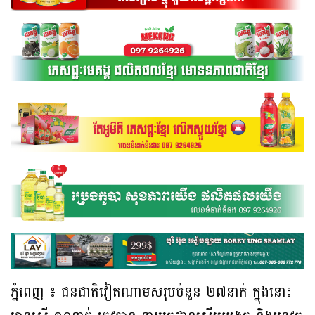
ភ្នំពេញ ៖ ជនជាតិវៀតណាមសរុបចំនួន ២៧នាក់ ក្នុងនោះ