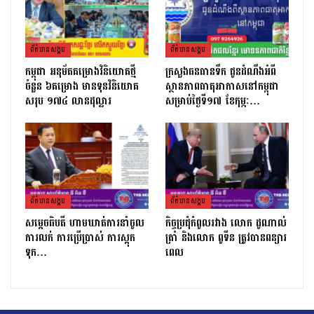
ព័ត៌មាន​សង្គម
ព័ត៌មាន​សង្គម
កម្ពុជា អនុម័តគម្រោងវិនិយោគថ្មី
ក្រសួងធនធានទឹក ជូនដំណឹងអំពី
ចំនួន ៦គម្រោង មានទុនវិនិយោគ
ស្ថានភាពធាតុអាកាសនៅកម្ពុជា
សរុប ១៧៤ លានដុល្លារ
សម្រាប់ថ្ងៃទី១៧ ខែកុម្ភៈ…
ព័ត៌មាន​សង្គម
ព័ត៌មាន​សង្គម
សម្ដេចធិបតី ហាមឃាត់ការនាំចូល
កិច្ចប្រជុំកំពូលរវាង លោក ដូណាល់
ការលក់ ការប្រើប្រាស់ ការស្តុក
ត្រាំ និងលោក ពូទីន ត្រូវបានពន្យារ
ទុក…
ពេល