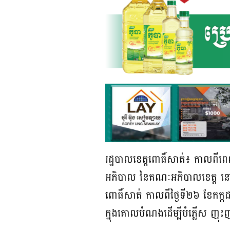
រដ្ឋបាលខេត្តពោធិ៍សាត់៖ កាលពីព
អភិបាល នៃគណៈអភិបាលខេត្ត នៅក្នុងកិ
ពោធិ៍សាត់ កាលពីថ្ងៃទី២៦ ខែកក្
ក្នុងគោលបំណងដើម្បីបំភ្លើស ញុ