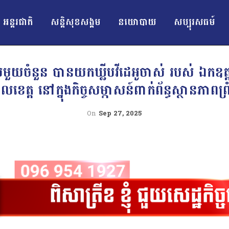
អន្ដរជាតិ
សន្តិសុខសង្គម
នយោបាយ
សប្បុរសធម៍
មួយចំនួន បានយកឃ្លីបវីដេអូចាស់ របស់ ឯកឧត
ត្ត នៅក្នុងកិច្ចសម្ភាសន៍ពាក់ព័ន្ធស្ថានភាពព្រ
On
Sep 27, 2025