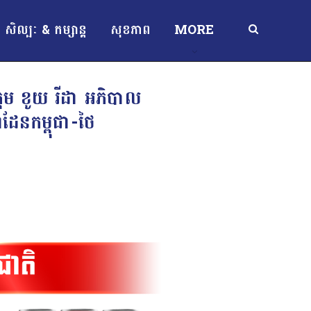
សិល្បៈ & កម្សាន្ត
សុខភាព
MORE
្តម ខូយ រីដា អភិបាល
ំដែនកម្ពុជា-ថៃ