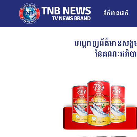
ព័ត៌មានជាតិ
បណ្តាញព័ត៌មានសង្គម
នៃគណៈអភិបាលខេ