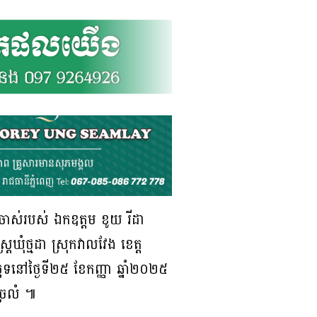
ូចាស់របស់ ឯកឧត្តម ខូយ រីដា
្រឃុំថ្មដា ស្រុកវាលវែង ខេត្ត
ទនៅថ្ងៃទី២៥ ខែកញ្ញា ឆ្នាំ២០២៥
្រលំ ៕