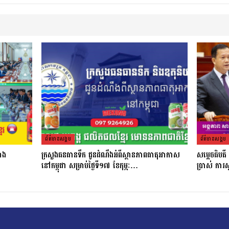
ព័ត៌មាន​សង្គម
ព័ត៌មាន​សង្គម
រោង
ក្រសួងធនធានទឹក ជូនដំណឹងអំពីស្ថានភាពធាតុអាកាស
សម្ដេចធិបត
នៅកម្ពុជា សម្រាប់ថ្ងៃទី១៧ ខែកុម្ភៈ…
ប្រាស់ ការស