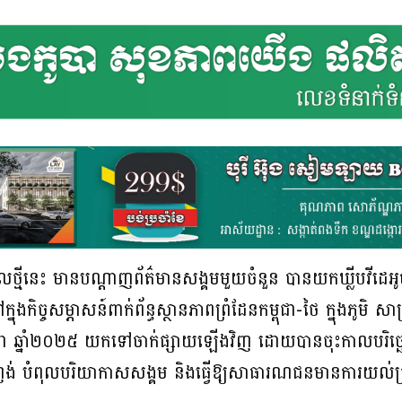
េលថ្មីនេះ មានបណ្តាញព័ត៌មានសង្គមមួយចំនួន បានយកឃ្លីបវីដេអ
ច្ចសម្ភាសន៍ពាក់ព័ន្ធស្ថានភាពព្រំដែនកម្ពុជា-ថៃ ក្នុងភូមិ សាស្ត
កដា ឆ្នាំ២០២៥ យកទៅចាក់ផ្សាយឡើងវិញ ដោយបានចុះកាលបរិច្ឆេ
ះញង់ បំពុលបរិយាកាសសង្គម និងធ្វើឱ្យសាធារណជនមានការយល់ច