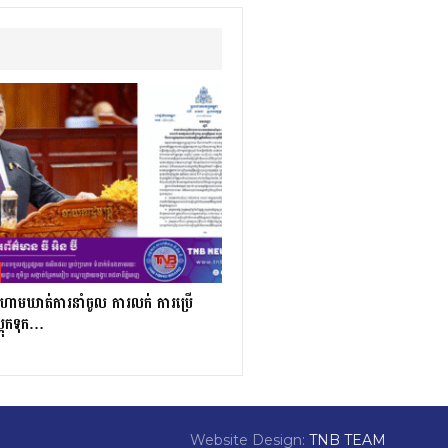
ី ហាមឃាត់ការនាំចូល ការលក់ ការប្រើ
្តុកទុក…
Website Design:
TNB TEAM