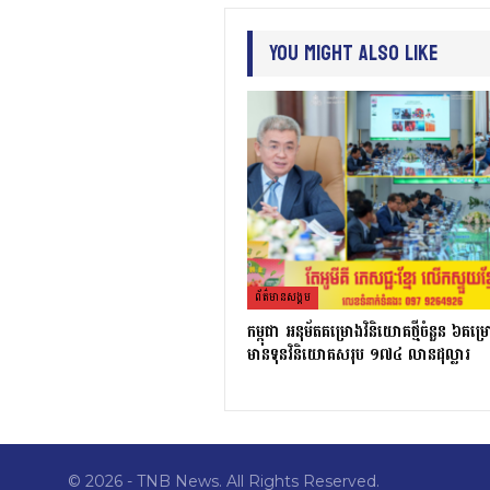
You Might Also Like
ព័ត៌មាន​សង្គម
កម្ពុជា អនុម័តគម្រោងវិនិយោគថ្មីចំនួន ៦គម្
មានទុនវិនិយោគសរុប ១៧៤ លានដុល្លារ
© 2026 - TNB News. All Rights Reserved.