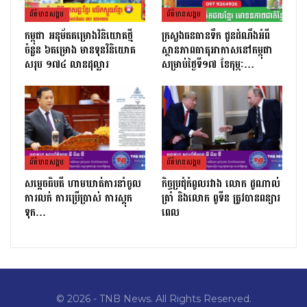
ព័ត៌មាន​សង្គម
ព័ត៌មាន​សង្គម
កម្ពុជា អនុម័តគម្រោងវិនិយោគថ្មី
ក្រសួងធនធានទឹក ជូនដំណឹងអំពី
ចំនួន ៦គម្រោង មានទុនវិនិយោគ
ស្ថានភាពធាតុអាកាសនៅកម្ពុជា
សរុប ១៧៤ លានដុល្លារ
សម្រាប់ថ្ងៃទី១៧ ខែកុម្ភៈ…
ព័ត៌មាន​សង្គម
ព័ត៌មាន​សង្គម
សម្ដេចធិបតី ហាមឃាត់ការនាំចូល
កិច្ចប្រជុំកំពូលរវាង លោក ដូណាល់
ការលក់ ការប្រើប្រាស់ ការស្តុក
ត្រាំ និងលោក ពូទីន ត្រូវបានពន្យារ
ទុក…
ពេល
© 2026 - TNB News. All Rights Reserved.