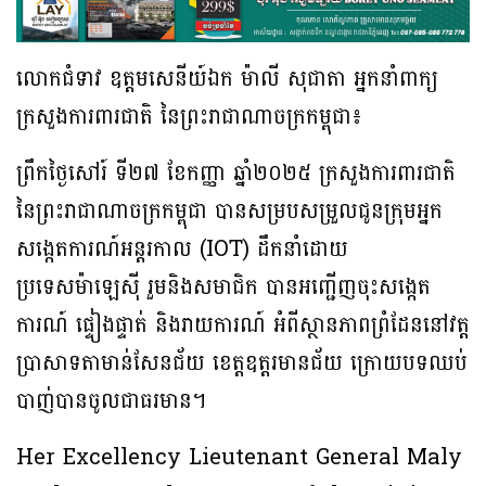
លោកជំទាវ ឧត្តមសេនីយ៍ឯក ម៉ាលី សុជាតា អ្នកនាំពាក្យ
ក្រសួងការពារជាតិ នៃព្រះរាជាណាចក្រកម្ពុជា៖
ព្រឹកថ្ងៃសៅរ៍ ទី២៧ ខែកញ្ញា ឆ្នាំ២០២៥ ក្រសួងការពារជាតិ
នៃព្រះរាជាណាចក្រកម្ពុជា បានសម្របសម្រួលជូនក្រុមអ្នក
សង្កេតការណ៍អន្តរកាល (IOT) ដឹកនាំដោយ
ប្រទេសម៉ាឡេស៊ី រួមនិងសមាជិក បានអញ្ជើញចុះសង្កេត
ការណ៍ ផ្ទៀងផ្ទាត់ និងរាយការណ៍ អំពីស្ថានភាពព្រំដែននៅវត្ត
ប្រាសាទតាមាន់សែនជ័យ ខេត្តឧត្តរមានជ័យ ក្រោយបទឈប់
បាញ់បានចូលជាធរមាន។
Her Excellency Lieutenant General Maly