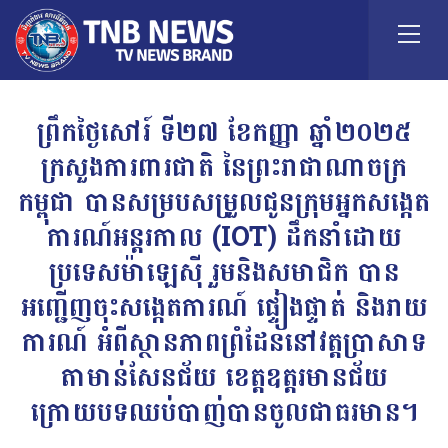
ព្រឹកថ្ងៃសៅរ៍ ទី២៧ ខែកញ្ញា ឆ្នាំ២០២៥
ក្រសួងការពារជាតិ នៃព្រះរាជាណាចក្រ
កម្ពុជា បានសម្របសម្រួលជូនក្រុមអ្នកសង្កេត
ការណ៍អន្តរកាល (IOT) ដឹកនាំដោយ
ប្រទេសម៉ាឡេស៊ី រួមនិងសមាជិក បាន
អញ្ជើញចុះសង្កេតការណ៍ ផ្ទៀងផ្ទាត់ និងរាយ
ការណ៍ អំពីស្ថានភាពព្រំដែននៅវត្តប្រាសាទ
តាមាន់សែនជ័យ ខេត្តឧត្តរមានជ័យ
ក្រោយបទឈប់បាញ់បានចូលជាធរមាន។