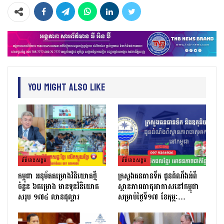
You Might Also Like
ព័ត៌មាន​សង្គម
ព័ត៌មាន​សង្គម
កម្ពុជា អនុម័តគម្រោងវិនិយោគថ្មី
ក្រសួងធនធានទឹក ជូនដំណឹងអំពី
ចំនួន ៦គម្រោង មានទុនវិនិយោគ
ស្ថានភាពធាតុអាកាសនៅកម្ពុជា
សរុប ១៧៤ លានដុល្លារ
សម្រាប់ថ្ងៃទី១៧ ខែកុម្ភៈ…