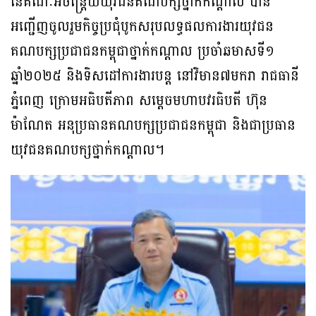
នៃគណៈអចិន្ត្រៃយ៍យុវជនគណបក្សថ្នាក់កណ្ដាល បាន
អញ្ជើញចូលរួមកិច្ចប្រជុំបូកសរុបលទ្ធផលការងារយុវជន
គណបក្សប្រជាជនកម្ពុជាថ្នាក់កណ្តាល ប្រចាំឆមាសទី១
ឆ្នាំ២០២៥ និងទិសដៅការងារបន្ត នៅវិមាន៧មករា រាជធានី
ភ្នំពេញ ក្រោមអធិបតីភាព សម្តេចមហាបវរធិបតី ហ៊ុន
ម៉ាណែត អនុប្រធានគណបក្សប្រជាជនកម្ពុជា និងជាប្រធាន
យុវជនគណបក្សថ្នាក់កណ្តាល។