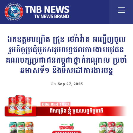
ឯកឧត្តមបណ្ឌិត ជ្រុន ថេរ៉ាវ៉ាត អញ្ជើញចូល
រួមកិច្ចប្រជុំបូកសរុបលទ្ធផលការងារយុវជន
គណបក្សប្រជាជនកម្ពុជាថ្នាក់កណ្តាល ប្រចាំ
ឆមាសទី១ និងទិសដៅការងារបន្ត
On
Sep 27, 2025