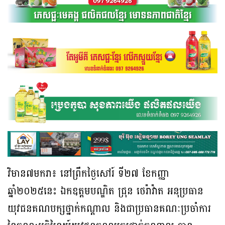
វិមាន៧មករា៖ នៅព្រឹកថ្ងៃសៅរ៍ ទី២៧ ខែកញ្ញា
ឆ្នាំ២០២៥នេះ ឯកឧត្តមបណ្ឌិត ជ្រុន ថេរ៉ាវ៉ាត អនុប្រធាន
យុវជនគណបក្សថ្នាក់កណ្តាល និងជាប្រធានគណៈប្រចាំការ