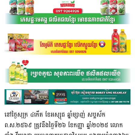
នៅថ្ងៃសុក្រ ៤កើត ខែអស្សុជ ឆ្នាំម្សាញ់ សប្តស័ក
ព.ស.២៥៦៩ ត្រូវនឹងថ្ងៃទី២៦ ខែកញ្ញា ឆ្នាំ២០២៥ លោក