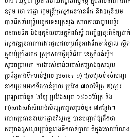
ថាំង វីយុទ្ធដា ប្រធាននាយកដ្ឋានវិស្វកម្ម ក្នុងនាមតំណាងឯក
ឧត្តម ថោ ជេដ្ឋា រដ្ឋមន្ត្រីក្រសួងធនធានទឹក និងឧតុនិយម
បានដឹកនាំមន្ត្រីបច្ចេកទេសក្រសួង សហការជាមួយមន្ទីរ
ធនធានទឹក និងឧតុនិយមខេត្តកំពង់ស្ពឺ អញ្ជើញចុះពិនិត្យជាក់
ស្តែងវឌ្ឍនភាពការងារជួសជុលប្រព័ន្ធអាងទឹកចាន់ថ្នាល ស្ថិត
ក្នុងឃុំក្រាំងចេក ស្រុកសាមគ្គីមុនីជ័យ ខេត្តកំពង់ស្ពឺ។
សូមជម្រាបថា ការងារសំខាន់ៗរបស់គម្រោងជួសជុល
ប្រព័ន្ធអាងទឹកចាន់ថ្នាល រួមមាន៖ ១) ជួសជុលទំនប់សណ្ត
ខាងក្រោមអាងទឹកចាន់ថ្នាល ប្រវែង ៧០០ម៉ែត្រ ២)ស្តារ
ប្រឡាយចំនួន ២ខ្សែ ប្រវែងសរុប ១៥០០ម៉ែត្រ និង
៣)សាងសង់សំណង់សិល្បការ្យសរុបចំនួន ៧កន្លែង។
លោកប្រធាននាយកដ្ឋានវិស្វកម្ម បានបញ្ជាក់ឱ្យដឹងថា
គម្រោងជួសជុលប្រព័ន្ធអាងទឹកចាន់ថ្នាល គឺក្នុងគោលបំណង