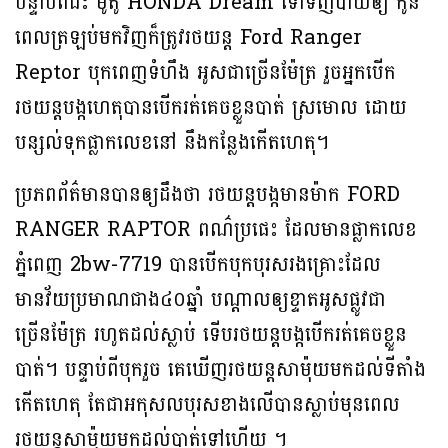
បន្ទាប់ពីជិះ ម៉ូតូ HONDA Dream ទៅទិញបាយឲ្យ កូន
ពេលត្រឡប់មកវិញក៏ត្រូវរថយន្ដ Ford Ranger
Reptor បុកពេញទំហឹង អូសជាច្រេីនម៉ែត្រ រួចអ្នកបេីក
រថយន្តបង្កហេតុបានបើករត់គេចខ្លួនបាត់ ស្រមោល ដោយ
បន្សល់ទុកផ្លាកលេខនៅ នឹងកន្លែងកើតហេតុ។
ប្រភពព័ត៌មានបានឲ្យដឹងថា រថយន្តបង្កមានម៉ាក FORD
RANGER RAPTOR ពណ៌ប្រផេះ ដែលមានផ្លាកលេខ
ភ្នំពេញ 2bw-7719 បានបើកបុកបុរសរងគ្រោះដែល
មានវ័យប្រមាណជាង៤០ឆ្នាំ បណ្តាលឲ្យខ្ទាតអូសផ្លូវជា
ច្រើនម៉ែត្រ រហូតដល់ស្លាប់ ទើបរថយន្តបង្កបើករត់គេចខ្លួន
បាត់។ បន្ទាប់ពីបុករួច គេឃើញរថយន្តសាម៉ុយមកដល់ទីតាំង
កើតហេតុ តែជាអកុសលបុរសខាងលើបានស្លាប់មុនពេល
រថយន្តសាម៉ុយមកដល់បាត់ទៅហើយ ។