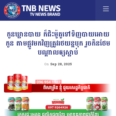
កូនឃ្លានបាយ ក៏ជិះម៉ូតូទៅទិញបាយអោយ
កូន តាមផ្លូវមកវិញត្រូវរថយន្តបុក រួចកិនថែម
បណ្តាលឲ្យស្លាប់
On
Sep 28, 2025