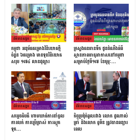
ព័ត៌មាន​សង្គម
ព័ត៌មាន​សង្គម
កម្ពុជា អនុម័តគម្រោងវិនិយោគថ្មី
ក្រសួងធនធានទឹក ជូនដំណឹងអំពី
ចំនួន ៦គម្រោង មានទុនវិនិយោគ
ស្ថានភាពធាតុអាកាសនៅកម្ពុជា
សរុប ១៧៤ លានដុល្លារ
សម្រាប់ថ្ងៃទី១៧ ខែកុម្ភៈ…
ព័ត៌មាន​សង្គម
ព័ត៌មាន​សង្គម
សម្ដេចធិបតី ហាមឃាត់ការនាំចូល
កិច្ចប្រជុំកំពូលរវាង លោក ដូណាល់
ការលក់ ការប្រើប្រាស់ ការស្តុក
ត្រាំ និងលោក ពូទីន ត្រូវបានពន្យារ
ទុក…
ពេល