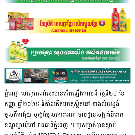
ភ្នំពេញ ហេតុការណ៍នេះបានកើតឡេីងកាលពី ថ្ងៃទី២៨ ខែ
កញ្ញា ឆ្នាំ២០២៥ ទីតាំងកើតហេតុស្ថិតនៅ ខាងលិចរង្វង់
មូលដីតាង៉ុយ ឬរង្វង់មូលកោះនោរា មូលដ្ឋានសង្កាត់និរោធ
ខណ្ឌច្បារអំពៅ រាជធានីភ្នំពេញ ។ បុរសម្នាក់បានស្លាប់