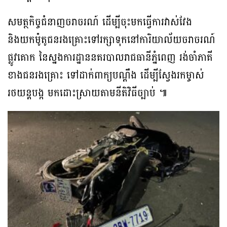
សមត្ថកិច្ចជំនាញចរាចរណ៍ ដើម្បីចុះមកធ្វើការវាស់វែង
និងយកម៉ូតូជនរងគ្រោះទៅរក្សាទុកនៅការិយាល័យចរាចរណ៍
ផ្លូវគោក នៃស្នងការដ្ឋាននគរបាលរាជធានីភ្នំពេញ រង់ចាំភាគី
ខាងជនរងគ្រោះ ទៅដាក់ពាក្យបណ្តឹង ដើម្បីស្វែងរកម្ចាស់
រថយន្តបង្ក មកដោះស្រាយតាមនីតិវិធីច្បាប់ ៕