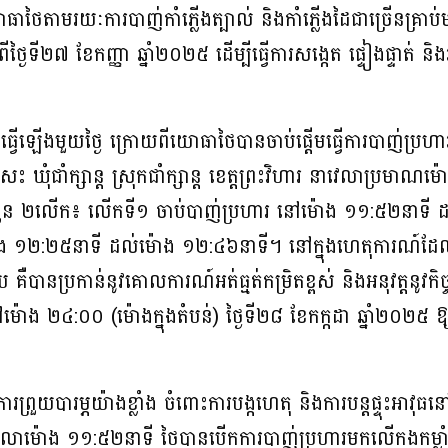
តាមរយៈការបាញ់កាំភ្លើងត្បាល់ និងកាំភ្លើងដៃជាច្រើនគ្រាប់
ពីថ្ងៃទី២៧ ខែកញ្ញា ឆ្នាំ២០២៥ ដើម្បីធ្វើការសង្កេត ផ្ទៀងផ្ទា
េះធ្វើឡើងមួយថ្ងៃ ក្រោយពីយោធាថៃបានចាប់ផ្តើមធ្វើការបាញ់ប្រហា
េះ ឃុំជាំក្សាន្ត ស្រុកជាំក្សាន្ត ខេត្តព្រះវិហារ នាវេលាប្រមា
ន ២លើក៖ លើកទី១ ចាប់បាញ់ប្រហារ នៅម៉ោង ១១:៥២នាទី ដ
ោង ១២:២៥នាទី ដល់ម៉ោង ១២:៤៦នាទី។ នៅក្នុងហេតុការណ៍
 គឺបានប្រកាន់នូវគោលការណ៍អត់ធ្មត់កម្រិតខ្ពស់ និងអនុវត្តនូវក
ោង ២៤:០០ (ម៉ោងក្នុងតំបន់) ថ្ងៃទី២៨ ខែកក្កដា ឆ្នាំ២០២៥ ឱ្
ការព្រួយបារម្ភយ៉ាងខ្លាំង ចំពោះការបង្កហេតុ និងការបន្តផ្ទុះអា
វេលាម៉ោង ១១:៥២នាទី ថៃបានបើកការបាញ់ប្រហារមកលើកងកម្លាំងក