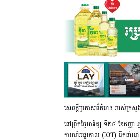
សេចក្តីប្រកាសព័ត៌មាន របស់ក្រសួង
នៅព្រឹកថ្ងៃអាទិត្យ ទី២៨ ខែកញ្ញា
ការណ៍អន្តរកាល (IOT) ដឹកនាំដោយ