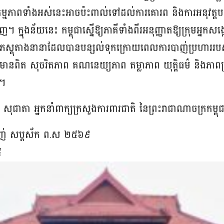
សកម្មភាពទាំងអស់នេះអាចប៉ះពាល់ទៅដល់ការគោរព និងការអនុវត្តបទ
ញ។ ក្នុងន័យនេះ កម្ពុជាស្នើឱ្យភាគីទាំងពីរអនុញ្ញាតឱ្យក្រុមអ្នក
ើភស្តុតាងនានាដែលបានបន្សល់ទុកក្រោយពេលការបាញ់ប្រហាររបស់
័ត៌មានពិត សុចរិតភាព គណនេយ្យភាព តម្លាភាព យុត្តិធម៌ និងភាពត្
ង។
ុជាតា អ្នកនាំពាក្យក្រសួងការពារជាតិ នៃព្រះរាជាណាចក្រកម្ពុជ
ំម្សាញ់ សប្តស័ក ព.ស ២៥៦៩
៥