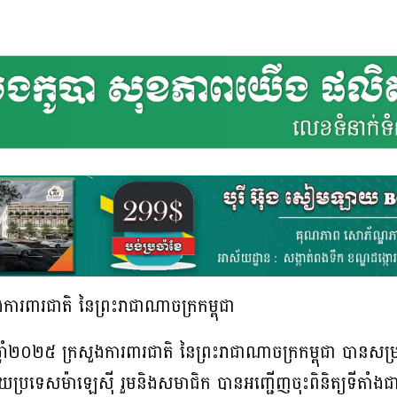
ការពារជាតិ នៃព្រះរាជាណាចក្រកម្ពុជា
 ឆ្នាំ២០២៥ ក្រសួងការពារជាតិ នៃព្រះរាជាណាចក្រកម្ពុជា បានសម្
ប្រទេសម៉ាឡេស៊ី រួមនិងសមាជិក បានអញ្ជើញចុះពិនិត្យទីតាំង