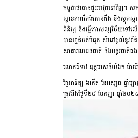
កម្ពុជាថាបានផ្ទុះអាវុធទៅវិញ។ 
ស្ថានភាពរឹតតែតានតឹង និងស្មុគស្មា
ពិនិត្យ និងធ្វើកោសល្យវិច័យទៅល
បានហ្មត់ចត់បំផុត សំដៅផ្តល់នូវព
សាធារណជនជាតិ និងអន្តរជាតិផ
លោកជំទាវ ឧត្តមសេនីយ៍ឯក ម៉ាលី ស
ថ្ងៃអាទិត្យ ៦កើត ខែអស្សុជ ឆ្នា
ត្រូវនឹងថ្ងៃទី២៨ ខែកញ្ញា ឆ្នាំ២០២