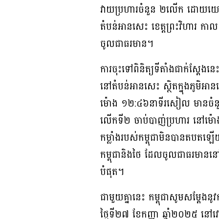
វាយប្រហារចំនួន ២លើក ដោយយោធាថៃ
តំបន់អានសេះ ខេត្តព្រះវិហារ កាល
ចូលជាធរមាន។
ការចុះទៅពិនិត្យទីតាំងជាក់ស្តែងន
នៅតំបន់អានសេះ ស្ថិតក្នុងភូមិអានស
ម៉ោង ១២:៤៦នាទីរសៀល មានចំនួ
លើកទី២ ចាប់បាញ់ប្រហារ នៅម៉
កម្លាំងរបស់កម្ពុជាមិនបានតបតឡើយ
កម្ពុជានិងថៃ ដែលចូលជាធរមាននៅម៉
បំផុត។
ជាមួយគ្នានេះ កម្ពុជាសូមសម្តែងនូវ
ថ្ងៃទី២៧ ខែកញ្ញា ឆ្នាំ២០២៥ នៅ