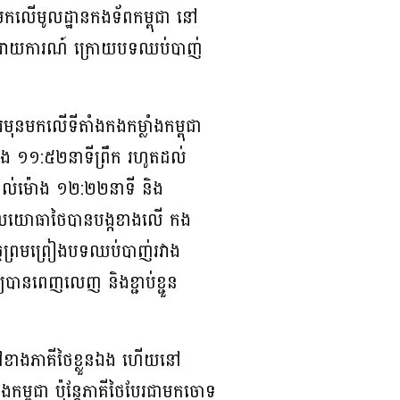
មកលើមូលដ្ឋានកងទ័ពកម្ពុជា នៅ
ត់ និងរាយការណ៍ ក្រោយបទឈប់បាញ់
រមុនមកលើទីតាំងកងកម្លាំងកម្ពុជា
ណម៉ោង ១១:៥២នាទីព្រឹក រហូតដល់
ល់ម៉ោង ១២:២២នាទី និង
ដែលយោធាថៃបានបង្កខាងលើ កង
ិច្ចព្រមព្រៀងបទឈប់បាញ់រវាង
យបានពេញលេញ និងខ្ជាប់ខ្ជួន
វុធនៅខាងភាគីថៃខ្លួនឯង ហើយនៅ
ម្ពុជា ប៉ុន្តែភាគីថៃបែរជាមកចោទ