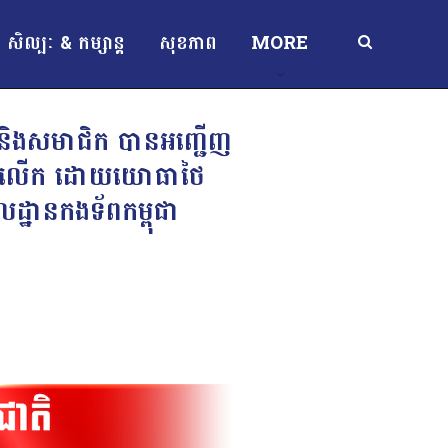
សិល្បៈ & កម្សាន្ត
សុខភាព
MORE
ួមនិងសមាជិក បានអញ្ជើញ
នួន ២លើក ដោយយោធាថៃ
លដ្ឋានកងទ័ពកម្ពុជា