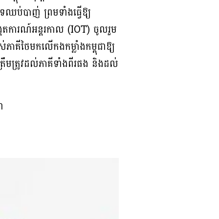
ឈប់បាញ់ ព្រមទាំងធ្វើឱ្យ
សង្កេតការណ៍អន្តរកាល (IOT) ចូលរួម
ភាគីថៃមកលើកងកម្លាំងកម្ពុជាឱ្យ
រឹមត្រូវដល់ភាគីទាំងពីរផង និងដល់
ា