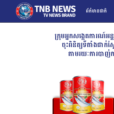
ព័ត៌មានជាតិ
ក្រុមអ្នកសង្កេតការណ៍
ចុះពិនិត្យទីតាំងជ
តាមរយៈការបាញ់កាំភ