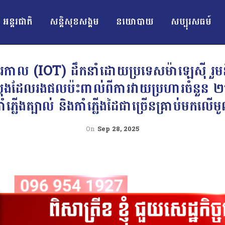
អន្ដរជាតិ
សន្តិសុខសង្គម
នយោបាយ
សប្បុរសធម៍
អន្តរកាល (IOT) ដឹកនាំដោយប្រទេសម៉ាឡេស៊ី រ
ាក់ស្តែងដែលរងផលប៉ះពាល់ពីការវាយប្រហារចំ
្លើងត្បាល់ និងកាំភ្លើងដៃជាច្រើនគ្រាប់មកលើមូ
On
Sep 28, 2025