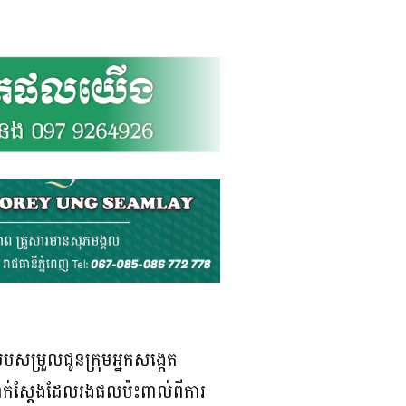
របសម្រួលជូនក្រុមអ្នកសង្កេត
ជាក់ស្តែងដែលរងផលប៉ះពាល់ពីការ