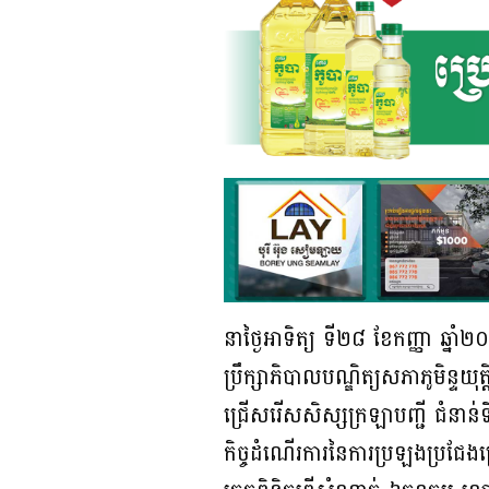
នាថ្ងៃអាទិត្យ ទី២៨ ខែកញ្ញា ឆ្នាំ២០
ប្រឹក្សាភិបាលបណ្ឌិត្យសភាភូមិន្ទយុត
ជ្រើសរើសសិស្សក្រឡាបញ្ជី ជំនា
កិច្ចដំណើរការនៃការប្រឡងប្រជែង