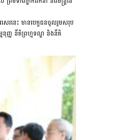
ព្រមទាំងថ្នាក់ដឹកនាំ និងមន្រ្តីនៃ
សរសេរនេះ មានបេក្ខជនចូលរួមសរុប
ញ្ញ នីតិព្រហ្មទណ្ឌ និងនីតិ