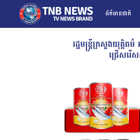
ព័ត៌មានជាតិ
រដ្ឋមន្រ្តីក្រសួងយុត្ត
ជ្រើសរើស