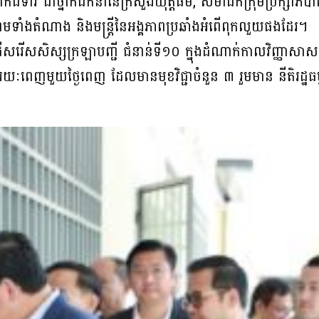
ំទាវ ជាថ្នាក់ដឹកនាំនៃក្រសួងយុត្តិធម៌, សមាជិកក្រុមប្រឹក្សាភិបាល 
ជា ព្រមទាំងតំណាង និងមន្ត្រីនៃអង្គភាពប្រឆាំងអំពើពុកលួយផងដែរ។
រើសរើសសិស្សក្រឡាបញ្ជី ជំនាន់ទី១០ ក្នុងដំណាក់កាលវិញ្ញាសា
យៈពេញមួយថ្ងៃពេញ ដែលមានមុខវិជ្ជាចំនួន ៣ រួមមាន នីតិរដ្ឋធម្មនុ