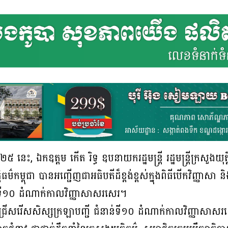
២៥ នេះ, ឯកឧត្តម កើត រិទ្ធ ឧបនាយករដ្ឋមន្រ្តី រដ្ឋមន្រ្តីក្រសួងយុត
្តិធម៌កម្ពុជា បានអញ្ជើញជាអធិបតីដ៏ខ្ពង់ខ្ពស់ក្នុងពិធីបើកវិញ្ញាសា 
ន់ទី១០ ដំណាក់កាលវិញ្ញាសាសរសេរ។
ជ្រើសរើសសិស្សក្រឡាបញ្ជី ជំនាន់ទី១០ ដំណាក់កាលវិញ្ញាសាស