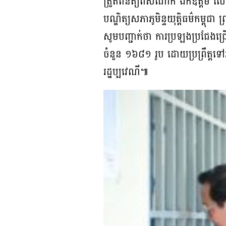
ត្រួតពិនិត្យពីសំណាក់ ឯកឧត្តម លោកជ
បណ្ឌិត្យសភាភូមិន្ទយុត្តិធម៌កម្ពុ
សូមបញ្ជាក់ថា ការប្រឡងប្រជែងជ្
ចំនួន ១៦៨១ រូប ដោយប្រព្រឹត្តទៅរ
រដ្ឋប្បវេណី៕