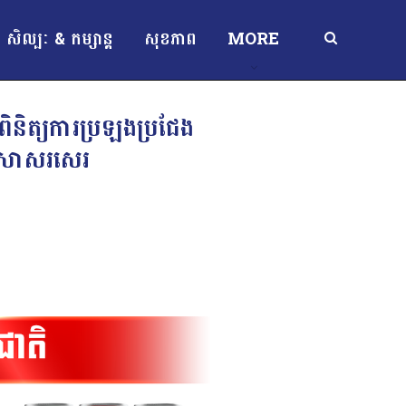
សិល្បៈ & កម្សាន្ត
សុខភាព
MORE
ួតពិនិត្យការប្រឡងប្រជែង
ញាសាសរសេរ