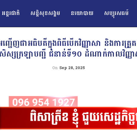
អន្ដរជាតិ
សន្តិសុខសង្គម
នយោបាយ
សប្បុរសធម៍
ិធម៌ អញ្ជើញជាអធិបតីក្នុងពិធីបើកវិញ្ញាសា និងការត្រ
សិស្សក្រឡាបញ្ជី ជំនាន់ទី១០ ដំណាក់កាលវិញ្
On
Sep 28, 2025