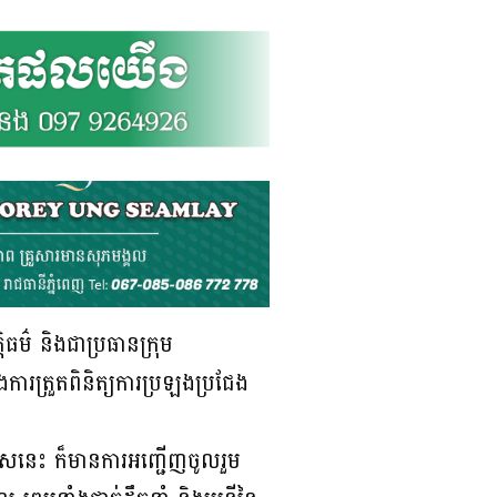
្តិធម៌ និងជាប្រធានក្រុម
និងការត្រួតពិនិត្យការប្រឡងប្រជែង
រសេនេះ ក៏មានការអញ្ជើញចូលរួម