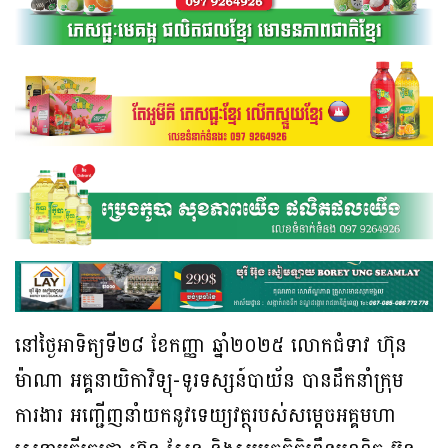
នៅថ្ងៃអាទិត្យទី២៨ ខែកញ្ញា ឆ្នាំ២០២៥ លោកជំទាវ ហ៊ុន
ម៉ាណា អគ្គនាយិកាវិទ្យុ-ទូរទស្សន៍បាយ័ន បានដឹកនាំក្រុម
ការងារ អញ្ជើញនាំយកនូវទេយ្យវត្ថុរបស់សម្តេចអគ្គមហា