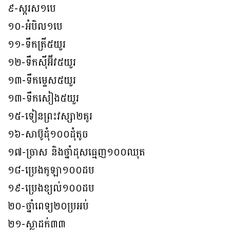
៩-ស្ករស១បេ
១០-អំបិល១បេ
១១-ទឹកត្រី៥យួរ
១២-ទឹកស៊ីអ៊ីវ៥យួរ
១៣-ទឹកម្ទេស៥យួរ
១៣-ទឹកសៀង៥យួរ
១៥-ទៀនព្រះវស្សា២គូរ
១៦-សាប៊ូដុំ១០០ដុំតូច
១៧-ច្រាស និងថ្នាំដុសធ្មេញ១០០ឈុត
១៨-ប្រេងកូឡា១០០ដប
១៩-ប្រេងខ្យល់១០០ដប
២០-ថ្នាំពេទ្យ២០ប្រអប់
២១-ស្លាដក់៣៣