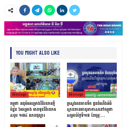
You Might Also Like
ព័ត៌មាន​សង្គម
ព័ត៌មាន​សង្គម
កម្ពុជា អនុម័តគម្រោងវិនិយោគថ្មី
ក្រសួងធនធានទឹក ជូនដំណឹងអំពី
ចំនួន ៦គម្រោង មានទុនវិនិយោគ
ស្ថានភាពធាតុអាកាសនៅកម្ពុជា
សរុប ១៧៤ លានដុល្លារ
សម្រាប់ថ្ងៃទី១៧ ខែកុម្ភៈ…