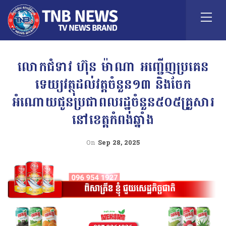
លោកជំទាវ ហ៊ុន ម៉ាណា អញ្ជើញប្រគេន
ទេយ្យវត្ថុដល់វត្តចំនួន១៣ និងចែក
អំណោយជូនប្រជាពលរដ្ឋចំនួន៥០៥គ្រួសារ
នៅខេត្តកំពង់ឆ្នាំង
On
Sep 28, 2025