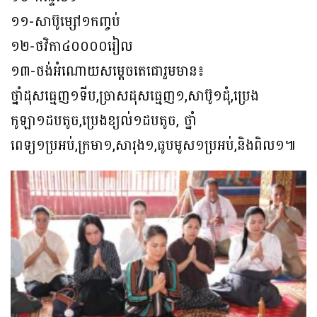
១១-សាប៊ូម្សៅ១កញ្ចប់
១២-ថវិកា៤០០០០រៀល
១៣-ថង់អំណោយសម្ដេចតេជោរួមមាន៖
ថ្នាំដុសធ្មេញ១ទីប,ច្រាសដុសធ្មេញ១,សាប៊ូ១ដុំ,ប្រេង
កូឡា១ដបតូច,ប្រេងខ្យល់១ដបតូច, ថ្នាំ
ពេទ្យ១ប្រអប់,ក្រមា១,សារុង១,ធូបមូស១ប្រអប់,និងពិល១៕