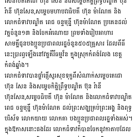
សេនាបតីតេជោ ហ៊ុន សែន និងសម្តេចកិត្តិព្រឹទ្ធបណ្ឌិត ប៊ុន
រ៉ានី ហ៊ុនសែន,សម្ដេចមហាបវរធិបតី ហ៊ុន ម៉ាណែត និង
លោកជំទាវបណ្ឌិត ពេជ ចន្ទមុន្នី ហ៊ុនម៉ាណែត ប្រគេនដល់
វត្តចំនួន១៣ និងចែកអំណោយ ព្រមទាំងរៀបអាហារ
សាមគ្គីជូនបងប្អូនប្រជាពលរដ្ឋចំនួន៥០៥គ្រួសារ ដែលពីធី
នេះប្រារព្ធឡើងនៅវត្តគីរីធម្មវ័ន ក្នុងស្រុកកំពង់លែង ខេត្ត
កំពង់ឆ្នាំង។
លោកជំទាវបានផ្ដាំផ្ញើសួរសុខទុក្ខពីសំណាក់សម្ដេចតេជោ
ហ៊ុន សែន និងសម្ដេចកិត្តិព្រឹទ្ធបណ្ឌិត ប៊ុន រ៉ានី
ហ៊ុនសែន,សម្ដេចធិបតី ហ៊ុន ម៉ាណែត និងលោកជំទាវបណ្ឌិត
ពេជ ចន្ទមុន្នី ហ៊ុនម៉ាណែត ដល់ព្រះសង្ឃគ្រប់ព្រះអង្គ និងពុទ្ធ
បរិស័ទ លោកយាយ លោកតា បងប្អូនប្រជាពលរដ្ឋទាំងអស់។
ក្នុងឱកាសនោះផងដែរ លោកជំទាវក៏បានចែកនូវកាតាបដែល