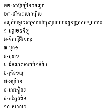
២២-សាប៊ូម្ស៉ៅ១០កញ្ចប់
២៣-ថវិកា១លានរៀល
កញ្ចប់សម្ភារៈសម្រាប់បងប្អូនប្រជាពលរដ្ឋ១គ្រួសារទទួលបាន
១-អង្ករ២៥គីឡូ
២-ទឹកស៊ីអ៊ីវ១យួរ
៣-មុង១
៤-ភួយ១
៥-ទឹកដោះគោខាប់២កំប៉ុង
៦-ត្រីខ១យួរ
៧-អង្រឹង១
៨-អាវភ្លៀង១
៩-កន្សែងធំ១
១០-កន្ទេល១