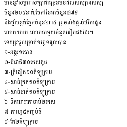
មាននូវសម្ភារៈសិក្សាជាច្រើនមុខដល់សិស្សានុសិស្ស
ចំនួន២០៥នាក់,ចែកវ៉ែនតាចំនួន៤៧៩
និងថ្នាំបន្តក់ភ្នែកចំនួន៦៣៤ ព្រមទាំងផ្តល់ថវិកាជូន
លោកយាយ លោកតាមួយចំនួនទៀតផងដែរ។
ទេយ្យវត្ថុសម្រាប់១វត្តទទួលបាន
១-អង្ករ១តោន
២-មីជាតិ៣០កេសតូច
៣-ត្រីងៀត១០គីឡូក្រាម
៤-សាច់ក្រក១០គីឡូក្រាម
៥-សាច់ផាត់១០គីឡូក្រាម
៦-ទឹកដោះគោខាប់២កេស
៧-កាហ្វេ៥កញ្ចប់ធំ
៨-តែ២គីឡូក្រាម