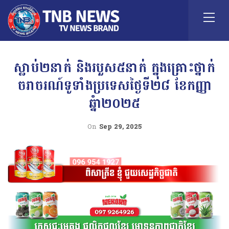
ស្លាប់២នាក់ និងរបួស៥នាក់ ក្នុងគ្រោះថ្នាក់
ចរាចរណ៍ទូទាំងប្រទេសថ្ងៃទី២៨ ខែកញ្ញា
ឆ្នំា២០២៥
On
Sep 29, 2025