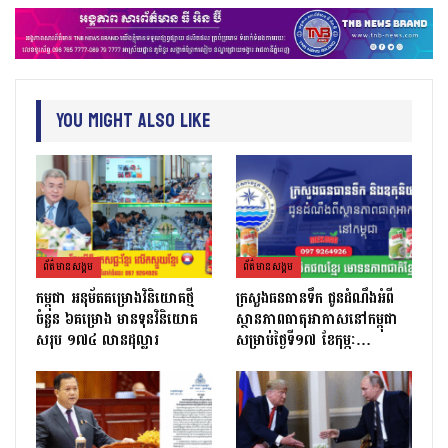
You Might Also Like
ព័ត៌មាន​សង្គម
ព័ត៌មាន​សង្គម
កម្ពុជា អនុម័តគម្រោងវិនិយោគថ្មី
ក្រសួងធនធានទឹក ជូនដំណឹងអំពី
ចំនួន ៦គម្រោង មានទុនវិនិយោគ
ស្ថានភាពធាតុអាកាសនៅកម្ពុជា
សរុប ១៧៤ លានដុល្លារ
សម្រាប់ថ្ងៃទី១៧ ខែកុម្ភៈ…