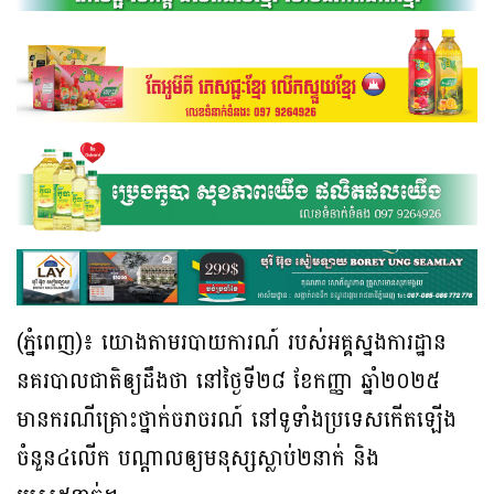
(ភ្នំពេញ)៖ យោងតាមរបាយការណ៍ របស់អគ្គស្នងការដ្ឋាន
នគរបាលជាតិឲ្យដឹងថា នៅថ្ងៃទី២៨ ខែកញ្ញា ឆ្នាំ២០២៥
មានករណីគ្រោះថ្នាក់ចរាចរណ៍ នៅទូទាំងប្រទេសកើតឡើង
ចំនួន៤លើក បណ្ដាលឲ្យមនុស្សស្លាប់២នាក់ និង