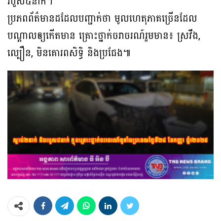
របួស៥នាក់។
ប្រភពព័ត៌មានដដែលបញ្ជាក់ថា មូលហេតុភាគច្រើនដែល
បណ្ដាលឲ្យកើតមាន គ្រោះថ្នាក់ចរាចរណ៍រួមមាន៖ ស្រវឹង,
ល្បឿន, មិនគោរពសិទិ្ធ និងប្រជែង៕