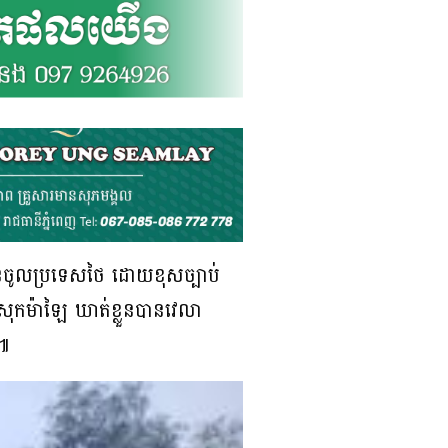
លងដែនចូលប្រទេសថៃ ដោយខុសច្បាប់
រុកម៉ាឡៃ ឃាត់ខ្លួនបានវេលា
 ៕