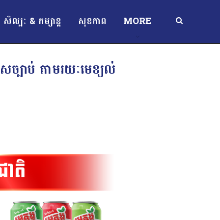
សិល្បៈ & កម្សាន្ត
សុខភាព
MORE
ុសច្បាប់ តាមរយៈមេខ្យល់