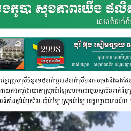
រខ្មែរប្រុសស្រីចំនួន់១៥នាក់ប្រុស៩នាក់ស្រី៦នាក់បម្រុងនិងឆ្
ត់ដោយកងកម្លាំងយោធាស្រុកម៉ាឡៃសហការជាមួយស្ថាប័នពាក់ព័ន្ធស្
ចទីតាំងភូមិដំបូកវិល ឃុំម៉ាឡៃ ស្រុកម៉ាឡៃ ខេត្តបន្ទាយមានជ័យ