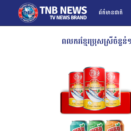
ព័ត៌មានជាតិ
ពលករខ្មែរប្រុសស្រីចំន