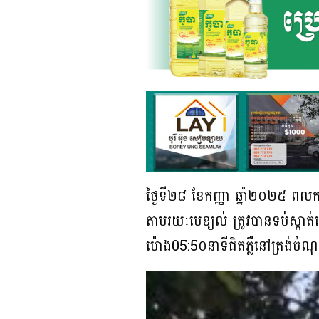
ថ្ងៃទី២៨ ខែកញ្ញា ឆ្នាំ២០២៥ ពលក
តាមរយៈមេខ្យល់ ត្រូវបានទប់ស្កា
ម៉ោង05:5០នាទីជិតភ្លឺនៅត្រង់ចំណុ