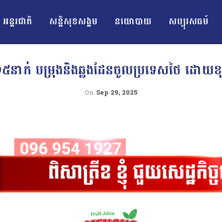
អន្ដរជាតិ
សន្តិសុខសង្គម
នយោបាយ
សប្បុរសធម៍
ួន់១៥នាក់ បម្រុងនិងឆ្លងដែនចូលប្រទេសថៃ ដោយខ
On
Sep 29, 2025