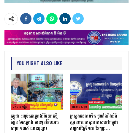
You Might Also Like
ព័ត៌មាន​សង្គម
ព័ត៌មាន​សង្គម
កម្ពុជា អនុម័តគម្រោងវិនិយោគថ្មី
ក្រសួងធនធានទឹក ជូនដំណឹងអំពី
ចំនួន ៦គម្រោង មានទុនវិនិយោគ
ស្ថានភាពធាតុអាកាសនៅកម្ពុជា
សរុប ១៧៤ លានដុល្លារ
សម្រាប់ថ្ងៃទី១៧ ខែកុម្ភៈ…