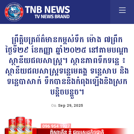
ព្រឹត្តិបត្រព័ត៌មានកម្ពស់ទឹក ម៉ោង ៧ព្រឹក
ថ្ងៃទី២៩ ខែកញ្ញា ឆ្នាំ២០២៥ នៅតាមបណ្ដា
ស្ថានីយជលសាស្ត្រ។ ស្ថានភាពទឹកទន្លេ ៖​
ស្ថានីយជលសាស្ត្រទន្លេមេគង្គ ទន្លេសាប និង​
ទន្លេបាសាក់ ទឹកបាននិងកំពុងឡើងនិងស្រក
បន្តិចបន្តួច។
On
Sep 29, 2025