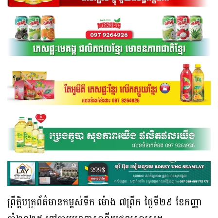
ព្រឹត្តិបត្រព័ត៌មានកម្ពស់ទឹក ម៉ោង ៧ព្រឹក ថ្ងៃទី២៩ ខែកញ្ញា