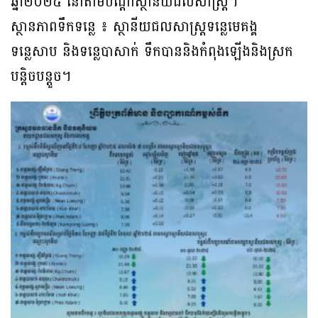
ឆ្នាំ២០២៥ នៅតាមបណ្ដាស្ថានីយជលសាស្ត្រ។
ស្ថានភាពទឹកទន្លេ ៖​ ស្ថានីយជលសាស្ត្រទន្លេមេគង្គ
ទន្លេសាប និង​ទន្លេបាសាក់ ទឹកបាននិងកំពុងឡើងនិងស្រក
បន្តិចបន្តួច។