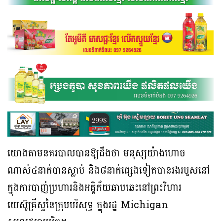
យោងតាមនគរបាលបានឱ្យដឹងថា មនុស្សយ៉ាងហោច
ណាស់៤នាក់បានស្លាប់ និង៨នាក់ផ្សេងទៀតបានរងរបួសនៅ
ក្នុងការបាញ់ប្រហារនិងអគ្គិភ័យឆាបឆេះនៅព្រះវិហារ
យេស៊ូគ្រីស្ទនៃក្រុមបរិសុទ្ធ ក្នុងរដ្ឋ Michigan