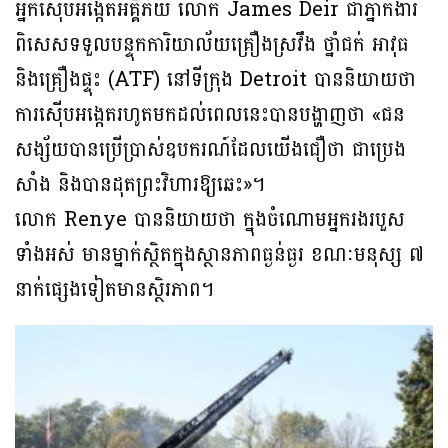
អ្នកស៊ើបអង្កេតអគ្គិភ័យ លោក James Deir ជាភ្នាក់ងារ
ពិសេសទទួលបន្ទុកការិយាល័យគ្រឿងស្រវឹង ថ្នាំជក់ អាវុធ
និងគ្រឿងផ្ទុះ (ATF) នៅទីក្រុង Detroit បាននិយាយថា
ការស៊ើបអង្កេតរហូតមកដល់ពេលនេះបានបង្ហាញថា «ជន
សង្ស័យបានប្រើប្រាស់ឧបករណ៍ដែលយើងជឿថា ជាប្រេង
សាំង និងបានដុតព្រះវិហារឱ្យឆេះ»។
លោក Renye បាននិយាយថា ក្នុងចំណោមអ្នករងរបួស
ទាំងអស់ មានម្នាក់ស្ថិតក្នុងស្ថានភាពធ្ងន់ធ្ងរ ខណៈមនុស្ស ៧
នាក់ផ្សេងទៀតមានស្ថិរភាព។