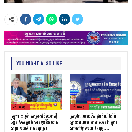
You Might Also Like
ព័ត៌មាន​សង្គម
ព័ត៌មាន​សង្គម
កម្ពុជា អនុម័តគម្រោងវិនិយោគថ្មី
ក្រសួងធនធានទឹក ជូនដំណឹងអំពី
ចំនួន ៦គម្រោង មានទុនវិនិយោគ
ស្ថានភាពធាតុអាកាសនៅកម្ពុជា
សរុប ១៧៤ លានដុល្លារ
សម្រាប់ថ្ងៃទី១៧ ខែកុម្ភៈ…