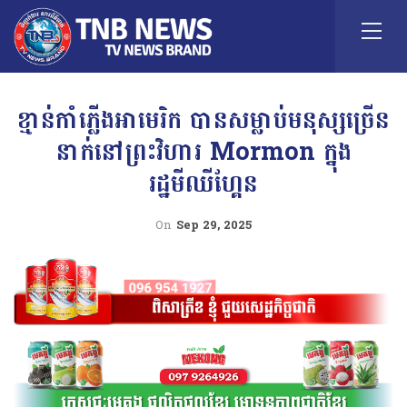
ខ្មាន់កាំភ្លើងអាមេរិក បានសម្លាប់មនុស្សច្រើន
នាក់នៅព្រះវិហារ Mormon ក្នុង
រដ្ឋមីឈីហ្គែន
On
Sep 29, 2025