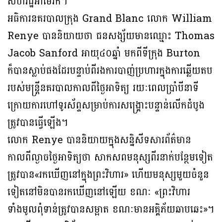
សហរដ្ឋអាមេរិក។
អធិការនគរបាលក្រុង Grand Blanc លោក William
Renye បាននិយាយថា ជនសង្ស័យមានឈ្មោះ Thomas
Jacob Sanford អាយុ៤០ឆ្នាំ មកពីទីក្រុង Burton
ក៏បានស្លាប់ផងដែរបន្ទាប់ពីរងការបាញ់ប្រហារក្នុងការឆ្លើយតប
របស់មន្រ្តីនគរបាលកាលពីថ្ងៃអាទិត្យ រយៈពេលប្រាំបីនាទី
ក្រោយការហៅទូរស័ព្ទសម្រាប់ការសង្គ្រោះបន្ទាន់លើកដំបូង
ត្រូវបានធ្វើឡើង។
លោក Renye បាននិយាយក្នុងសន្និសីទសារព័ត៌មាន
កាលពីល្ងាចថ្ងៃអាទិត្យថា សាកសពមនុស្សពីរនាក់បន្ថែមទៀត
ត្រូវបាន«រកឃើញនៅក្នុងព្រះវិហារ» ហើយមនុស្សមួយចំនួន
ទៀតនៅមិនបានរកឃើញនៅឡើយ ខណៈ «ព្រះវិហារ
ទាំងមូលពុំទាន់ត្រូវបានសម្អាត ខណៈមានអគ្គិភ័យឆាបឆេះ»។