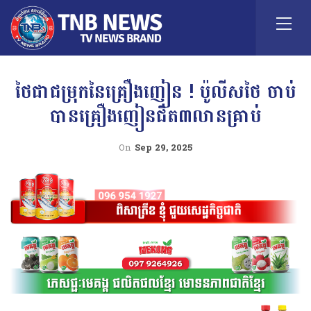
ថៃជាជម្រុកនៃគ្រឿងញៀន ! ប៉ូលីសថៃ ចាប់
បានគ្រឿងញៀនជិត៣លានគ្រាប់
On
Sep 29, 2025