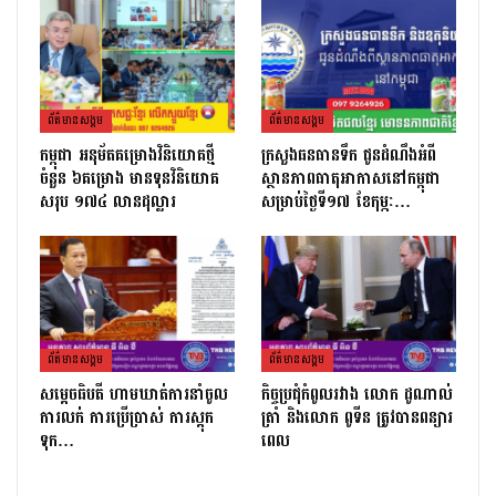
ព័ត៌មាន​សង្គម
ព័ត៌មាន​សង្គម
កម្ពុជា អនុម័តគម្រោងវិនិយោគថ្មី
ក្រសួងធនធានទឹក ជូនដំណឹងអំពី
ចំនួន ៦គម្រោង មានទុនវិនិយោគ
ស្ថានភាពធាតុអាកាសនៅកម្ពុជា
សរុប ១៧៤ លានដុល្លារ
សម្រាប់ថ្ងៃទី១៧ ខែកុម្ភៈ…
ព័ត៌មាន​សង្គម
ព័ត៌មាន​សង្គម
សម្ដេចធិបតី ហាមឃាត់ការនាំចូល
កិច្ចប្រជុំកំពូលរវាង លោក ដូណាល់
ការលក់ ការប្រើប្រាស់ ការស្តុក
ត្រាំ និងលោក ពូទីន ត្រូវបានពន្យារ
ទុក…
ពេល