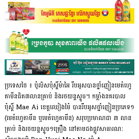
ប្រទេសថៃ ៖ ប៉ូលិសប៉ុស្តិ៍ម៉ាអៃ រឹបអូសបានថ្នាំញៀនមេតំហ្វេ
តាមីនជិត៣លានគ្រាប់ និងរថយន្តស្ទូច។ កម្លាំងនគរបាល
ប៉ុស្តិ៍ Mae Ai ខេត្តឈៀងម៉ៃ បានរឹបអូសថ្នាំញៀនប្រភេទ១
(មេតំហ្វេតាមីន ឬមេតំហ្វេតាមីន) សរុបប្រមាណជា ៣ លាន
គ្រាប់ និងរថយន្តស្ទូច១គ្រឿង នៅតាមដងផ្លូវសាធារណៈ