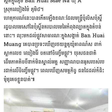
ស្ថិតក្នុងភូមិ Ban Huai Mae Na ឃុំ A
ស្រុកឈៀងម៉ៃ ភូមិ៨។
ហេតុការណ៍នេះបានកើតឡើងខណៈដែលមន្ត្រីប៉ូលិសប៉ុស្តិ៍
រដ្ឋបាលមេសៅនៃប៉ុស្តិ៍នគរបាលមេអៃកំពុងល្បាតក្នុងតំបន់
នោះ។ លុះមកដល់ផ្លូវសាធារណៈក្នុងសង្កាត់ Ban Huai
Muang គេបានប្រទះឃើញរថយន្តតូយ៉ូតាពណ៌ស ពាក់
ស្លាកលេខ ឈៀងរ៉ៃ ចតនៅចិញ្ចើមផ្លូវ។ បុរសជនជាតិ
ដើមភាគតិចបីនាក់មិនស្គាល់អត្ត សញ្ញាណបានអូសរបស់រប
រដាក់លើចិញ្ចើមផ្លូវ។ ពេលឃើញសមត្ថកិច្ច ជនដៃដល់ក៏ជិះ
ម៉ូតូគេចខ្លួនបាត់៕