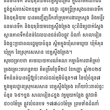
ធនធានទឹក និងឧតុនិយមខេត្តស្ទឹងត្រែង ក្នុងនាមតំណាងដ៏
ខ្ពង់ខ្ពស់របស់ឯកឧត្តម ថោ ជេដ្ឋា រដ្ឋមន្រ្តីក្រសួងធនធានទឹក
និងឧតុនិយម បានអញ្ជើញដឹកនាំក្រុមការងារក្រសួង និងមន្ទីរ
ធនធានទឹក និងឧតុនិយមខេត្តស្ទឹងត្រែង ចុះពិនិត្យជាក់ស្តែង
ស្ថានភាពទឹកជំនន់ដែលបានជន់លិចផ្លូវ ដំណាំ សាលារៀន
និងផ្ទះប្រជាពលរដ្ឋមួយចំនួន ស្ថិតក្នុងឃុំសាមឃួយ ឃុំកំភុន
ឃុំភ្លុក នៃស្រុកសេសាន ខេត្តស្ទឹងត្រែង។
សូមជម្រាបថា តាមរបាយការណ៍គណៈកម្មាធិការជាតិគ្រប់
គ្រងគ្រោះមហន្តរាយ គិតត្រឹមថ្ងៃទី២៨ ខែកញ្ញា ឆ្នាំ២០២៥
ទឹកជំនន់បានធ្វើឱ្យប៉ះពាល់ដល់ភូមិចំនួន១៧ នៃឃុំចំនួន៧
ក្នុងមូលដ្ឋានស្រុកសេសាន ខេត្តស្ទឹងត្រែង ហើយប៉ះពាល់ផ្ទះ
ចំនួន ៦៥១ខ្នង សាលារៀន៤ខ្នង វត្តមួយកន្លែង ផ្លូវជាតិ
៥០០ម៉ែត្រ ផ្លូវលំជនបទ ១៧៧៤០ម៉ែត្រ ព្រមទាំងដំណាំ