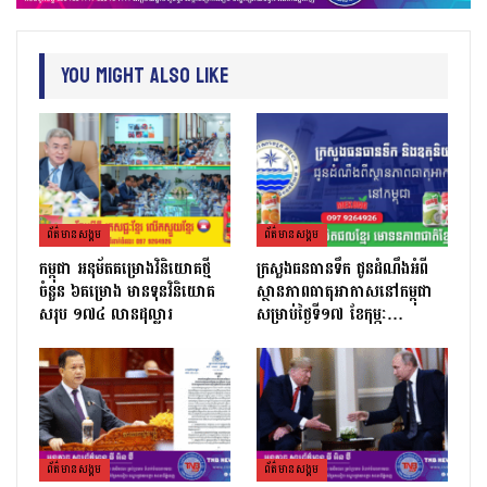
You Might Also Like
ព័ត៌មាន​សង្គម
ព័ត៌មាន​សង្គម
កម្ពុជា អនុម័តគម្រោងវិនិយោគថ្មី
ក្រសួងធនធានទឹក ជូនដំណឹងអំពី
ចំនួន ៦គម្រោង មានទុនវិនិយោគ
ស្ថានភាពធាតុអាកាសនៅកម្ពុជា
សរុប ១៧៤ លានដុល្លារ
សម្រាប់ថ្ងៃទី១៧ ខែកុម្ភៈ…
ព័ត៌មាន​សង្គម
ព័ត៌មាន​សង្គម