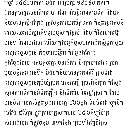
ស្រូវ ១៤៤៦ហិកតា និងដំណាំរួមផ្សំ ១៩៤៩ហិកតា។
ឯកឧត្តមរដ្ឋលេខាធិការ បានណែនាំមន្ទីរធនធានទឹក និងឧតុ
និយមខេត្តស្ទឹងត្រែង ត្រូវបន្តការយកចិត្តទុកដាក់ចុះអន្តរាគមន៍
ដោយឈរលើស្មារតីទទួលខុសត្រូវខ្ពស់ និងចាត់វិធានការឱ្យ
បានទាន់ពេលវេលា ហើយត្រូវបន្តកិច្ចសហការជិតស្និទ្ធជាមួយ
អាជ្ញាធរមូលដ្ឋាន ក៍ដូចជាមន្ទីរពាក់ព័ន្ធផងដែរ។
ក្នុងថ្ងៃដដែល ឯកឧត្តមរដ្ឋលេខាធិការ និងក្រុមការងារ រួមជា
មួយមន្ទីរធនធានទឹក និងឧតុនិយមខេត្តរតនគិរី ព្រមទាំង
អាជ្ញាធរមូលដ្ឋានភូមិឃុំស្រុក បានអញ្ជើញចុះពិនិត្យជាក់ស្តែង
ស្ថានភាពទឹកជំនន់ទឹកភ្លៀង និងទឹកជំនន់ទន្លេស្រែពក ដែល
បានប៉ះពាល់ដល់ផ្ទះប្រជាពលរដ្ឋ ៨៦៦ខ្នង ទំនប់អាងស្ដុកទឹក
ប្រវែង ៥ម៉ែត្រ ផ្លូវក្រាលក្រួសក្រហម ៦៥,៦គីឡូម៉ែត្រ
សំណង់លូកាត់ផ្លូវចំនួន ៣១កន្លែង ព្រមទាំងផ្ទៃដីស្រែ