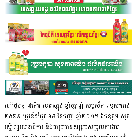
នៅថ្ងៃចន្ទ ៧កើត ខែអស្សុជ ឆ្នាំម្សាញ់ សប្តស័ក ពុទ្ធសករាជ
២៥៦៩ ត្រូវនឹងថ្ងៃទី២៩ ខែកញ្ញា ឆ្នាំ២០២៥ ឯកឧត្តម សុត
រស្មី រដ្ឋលេខាធិការ និងជាប្រធានសម្របសម្រួលការងារ