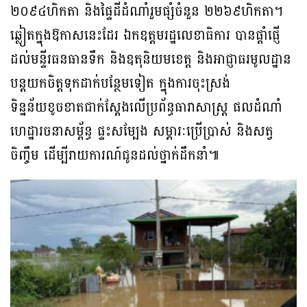
២០៩៤ហិកតា និងផ្ទៃដីដំណាំរួមផ្សំចំនួន ២២៦៩ហិកតា។
ឆ្លៀតក្នុងឱកាសនេះដែរ ឯកឧត្តមរដ្ឋលេខាធិការ បានផ្តាំផ្ញើ
ដល់មន្ទីរធនធានទឹក និងឧតុនិយមខេត្ត និងអាជ្ញាធរមូលដ្ឋាន
បន្តយកចិត្តទុកដាក់បន្ថែមទៀត ក្នុងការចុះស្រង់
ទិន្នន័យខូចខាតជាក់ស្តែងលើប្រព័ន្ធធារាសាស្រ្ត ផលដំណាំ
ហេដ្ឋារចនាសម្ព័ន្ធ ផ្ទះសម្បែង សម្ភារៈប្រើប្រាស់ និងសត្វ
ចិញ្ចឹម ដើម្បីរាយការណ៍ជូនដល់ថ្នាក់ដឹកនាំ៕