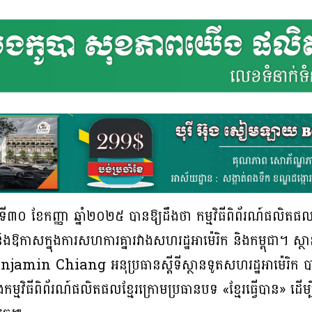
ថ្ងៃទី៣០ ខែកញ្ញា ឆ្នាំ២០២៥ បានឱ្យដឹងថា កម្មវិធីពិព័រណ៍ផលិតផល
និងឱកាសក្នុងការសហការគ្នារវាងសហរដ្ឋអាម៉េរិក និងកម្ពុជា។ ស្ថា
amin Chiang អនុប្រធានស្តីទីស្ថានទូតសហរដ្ឋអាម៉េរិក ប
ក្នុងកម្មវិធីពិព័រណ៍ផលិតផលខ្មែរក្រោមប្រធានបទ «ខ្មែរធ្វើបាន»