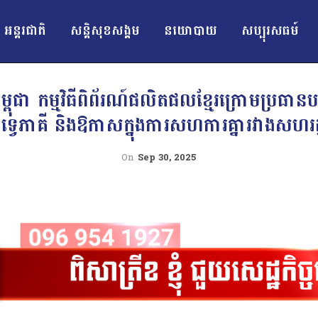
អន្ដរជាតិ
សន្តិសុខសង្គម
នយោបាយ
សប្បុរសធម៍
កម្ពុជា កម្មវិធីពិព័រណ៍ផលិតផលខ្មែរក្រោមប្រធាន
ទ្វេភាគី និងឱកាសក្នុងការសហការគ្នារវាងសហរដ្ឋ
On
Sep 30, 2025