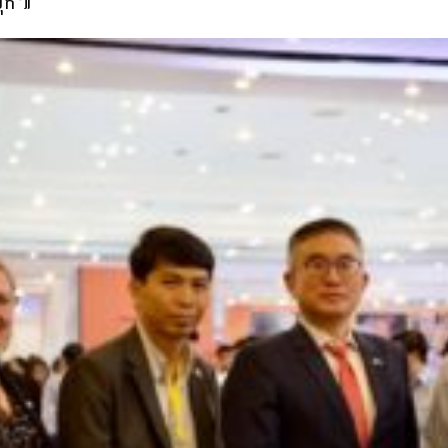
្រុក៕