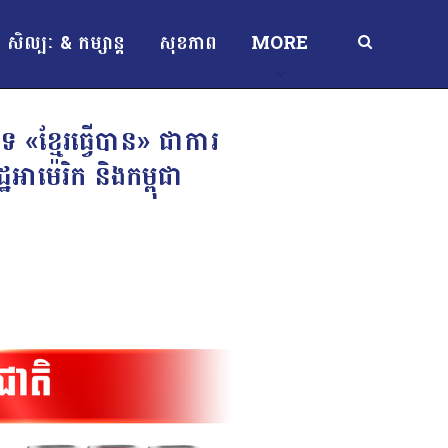
សិល្បៈ & កម្សាន្ត
សុខភាព
MORE
បទ «ខ្មែរធ្វើបាន» ជាការ
អាម៉េរិក និងកម្ពុជា