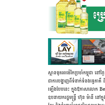
ស្ថានទូតអាម៉េរិកប្រចាំកម្ពុជា នៅ
ជាការបង្ហាញពីទំនាក់ទំនងទ្វេភាគី 
ឡើងបែបនេះ ក្នុងឱកាសលោក Benj
ឧបនាយករដ្ឋមន្ត្រី ហ៊ុន ម៉ានី នៅ