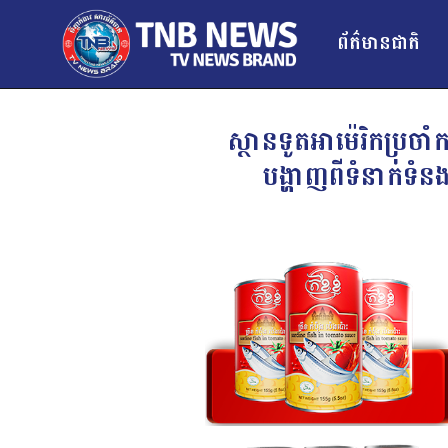
ព័ត៌មានជាតិ
ស្ថានទូតអាម៉េរិកប្រចាំ
បង្ហាញពីទំនាក់ទំនង