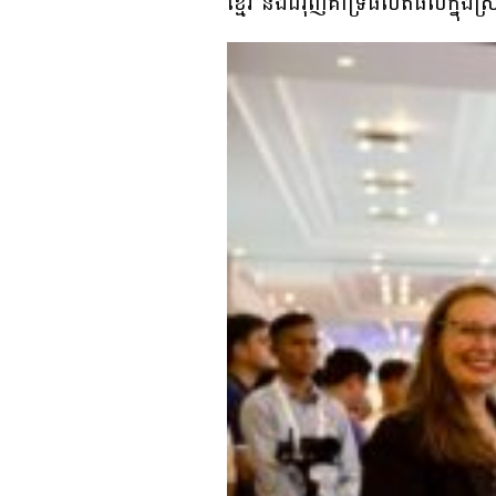
ខ្មែរ និងជំរុញគាំទ្រផលិតផលក្នុងស