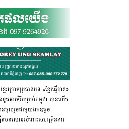
ខ្មែរក្រោមប្រធានបទ «ខ្មែរធ្វើបាន»
នទូតអាម៉េរិកប្រចាំកម្ពុជា បានលើក
ានចូលរួមជាមួយឯកឧត្តម
 ដើម្បីអបអរសាទរចំពោះសហគ្រិនភាព