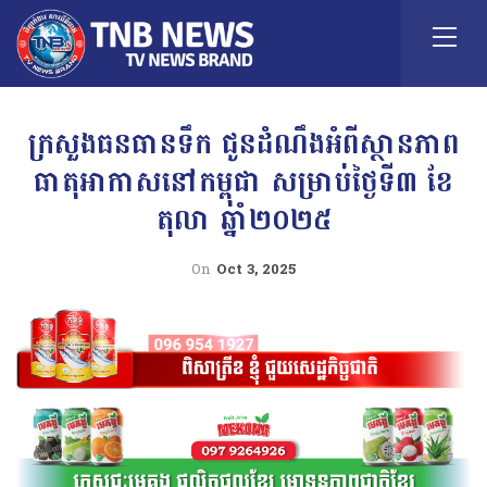
ក្រសួងធនធានទឹក ជូនដំណឹងអំពីស្ថានភាព
ធាតុអាកាសនៅកម្ពុជា សម្រាប់ថ្ងៃទី៣ ខែ
តុលា ឆ្នាំ២០២៥
On
Oct 3, 2025