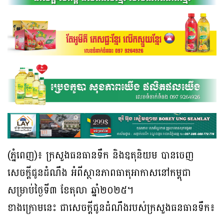
(ភ្នំពេញ)៖ ក្រសួងធនធានទឹក និងឧតុនិយម បានចេញ
សេចក្តីជូនដំណឹង អំពីស្ថានភាពធាតុអាកាសនៅកម្ពុជា
សម្រាប់ថ្ងៃទី៣ ខែតុលា ឆ្នាំ២០២៥។
ខាងក្រោមនេះ ជាសេចក្តីជូនដំណឹងរបស់ក្រសួងធនធានទឹក៖