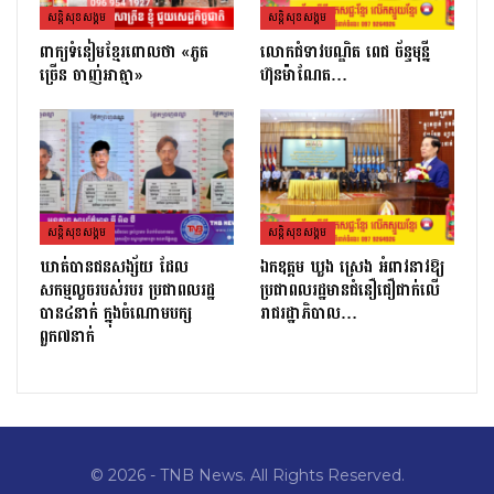
សន្តិសុខសង្គម
សន្តិសុខសង្គម
ពាក្យទំនៀមខ្មែរពោលថា «ភូត
លោកជំទាវបណ្ឌិត ពេជ ច័ន្ទមុន្នី
ច្រើន ចាញ់អាត្មា»
ហ៊ុនម៉ាណែត…
សន្តិសុខសង្គម
សន្តិសុខសង្គម
ឃាត់បានជនសង្ស័យ ដែល
ឯកឧត្ដម ឃួង ស្រេង អំពាវនាវឱ្យ
សកម្មលួចរបស់របរ ប្រជាពលរដ្ឋ
ប្រជាពលរដ្ឋមានជំនឿជឿជាក់លើ
បាន៤នាក់ ក្នុងចំណោមបក្ស
រាជរដ្ឋាភិបាល…
ពួក៧នាក់
© 2026 - TNB News. All Rights Reserved.