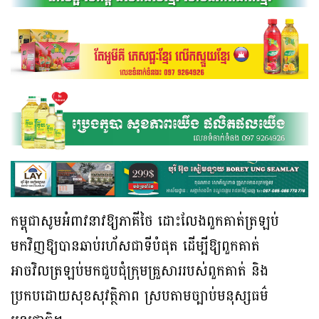
កម្ពុជាសូមអំពាវនាវឱ្យភាគីថៃ ដោះលែងពួកគាត់ត្រឡប់
មកវិញឱ្យបានឆាប់រហ័សជាទីបំផុត ដើម្បីឱ្យពួកគាត់
អាចវិលត្រឡប់មកជួបជុំក្រុមគ្រួសាររបស់ពួកគាត់ និង
ប្រកបដោយសុខសុវត្ថិភាព ស្របតាមច្បាប់មនុស្សធម៌