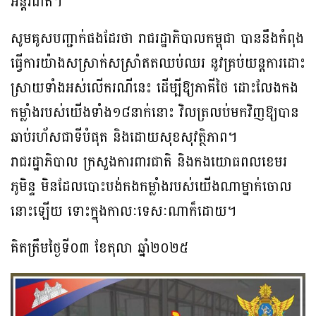
អន្តរជាតិ។
សូមគូសបញ្ជាក់ផងដែរថា រាជរដ្ឋាភិបាលកម្ពុជា បាននឹងកំពុង
ធ្វើការយ៉ាងសស្រាក់សស្រាំឥតឈប់ឈរ នូវគ្រប់យន្តការដោះ
ស្រាយទាំងអស់លើករណីនេះ ដើម្បីឱ្យភាគីថៃ ដោះលែងកង
កម្លាំងរបស់យើងទាំង១៨នាក់នោះ វិលត្រលប់មកវិញឱ្យបាន
ឆាប់រហ័សជាទីបំផុត និងដោយសុខសុវត្ថិភាព។
រាជរដ្ឋាភិបាល ក្រសួងការពារជាតិ និងកងយោធពលខេមរ
ភូមិន្ទ មិនដែលបោះបង់កងកម្លាំងរបស់យើងណាម្នាក់ចោល
នោះឡើយ ទោះក្នុងកាលៈទេសៈណាក៏ដោយ។
គិតត្រឹមថ្ងៃទី០៣ ខែតុលា ឆ្នាំ២០២៥