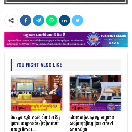
You Might Also Like
សន្តិសុខសង្គម
សន្តិសុខសង្គម
ឯកឧត្ដម ឃួង ស្រេង អំពាវនាវឱ្យ
កងរាជឣាវុធហត្ថខេត្ត បញ្ជូនជន
ប្រជាពលរដ្ឋមានជំនឿជឿជាក់លើ
សង្ស័យគ្រឿងញៀន៣នាក់ទៅ
រាជរដ្ឋាភិបាល…
សាលាដំបូង