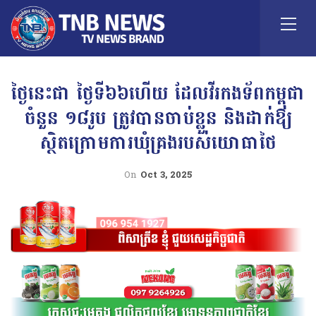
ថ្ងៃនេះជា ថ្ងៃទី៦៦ហើយ ដែលវីរកងទ័ពកម្ពុជា
ចំនួន ១៨រូប ត្រូវបានចាប់ខ្លួន និងដាក់ឱ្យ
ស្ថិតក្រោមការឃុំគ្រងរបស់យោធាថៃ
On
Oct 3, 2025