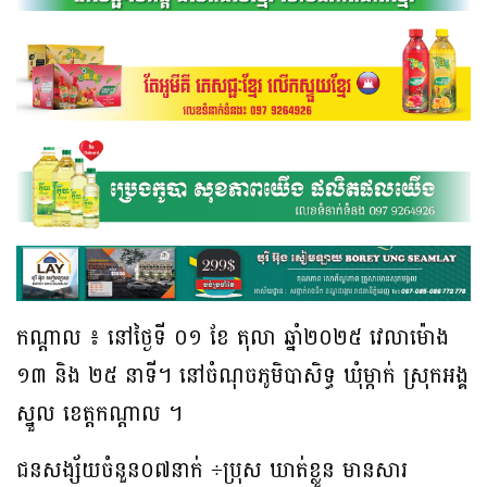
កណ្តាល ៖ នៅថ្ងៃទី ០១ ខែ តុលា ឆ្នាំ២០២៥ វេលាម៉ោង
១៣ និង ២៥ នាទី។ នៅចំណុចភូមិបាសិទ្ធ ឃុំម្កាក់ ស្រុកអង្គ
ស្នួល ខេត្តកណ្ដាល ។
ជនសង្ស័យចំនួន០៧នាក់ ÷ប្រុស ឃាត់ខ្លួន មានសារ