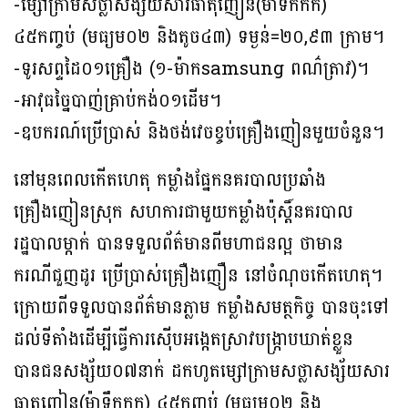
-ម្សៅក្រាមសថ្លាសង្ស័យសារធាតុញៀន(ម៉ាទឹកកក)
៤៥កញ្ចប់ (មធ្យម០២ និងតូច៤៣) ទម្ងន់=២០,៩៣ ក្រាម។
-ទូរសព្ទដៃ០១គ្រឿង (១-ម៉ាកsamsung ពណ៌ត្រាវ)។
-អាវុធច្នៃបាញ់គ្រាប់កង់០១ដេីម។
-ឧបករណ៍ប្រើប្រាស់ និងថង់វេចខ្ចប់គ្រឿងញៀនមួយចំនួន។
នៅមុនពេលកេីតហេតុ កម្លាំងផ្នែកនគរបាលប្រឆាំង
គ្រឿងញៀនស្រុក សហការជាមួយកម្លាំងប៉ុស្តិ៍នគរបាល
រដ្ឋបាលម្កាក់ បានទទួលព័ត៌មានពីមហាជនល្អ ថាមាន
ករណីជួញដូរ ប្រេីប្រាស់គ្រឿងញឿន នៅចំណុចកេីតហេតុ។
ក្រោយពីទទួលបានព័ត៌មានភ្លាម កម្លាំងសមត្ថកិច្ច បានចុះទៅ
ដល់ទីតាំងដេីម្បីធ្វេីការស៊េីបអង្កេតស្រាវបង្ក្រាបឃាត់ខ្លួន
បានជនសង្ស័យ០៧នាក់ ដកហូតម្សៅក្រាមសថ្លាសង្ស័យសារ
ធាតុញៀន(ម៉ាទឹកកក) ៤៥កញ្ចប់ (មធ្យម០២ និង