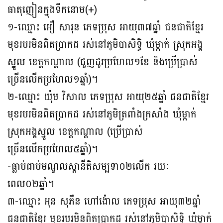
ធាតុញៀនក្នុងទឹកនោម(+)
១-ឈ្មោះ អឿ សារុន ភេទប្រុស អាយុ៣៧ឆ្នាំ ជនជាតិខ្មែរ
មុខរបរមិនពិតប្រាកដ រស់នៅភូមិបាសិទ្ធិ ឃុំម្កាក់ ស្រុកអង្គ
ស្នួល ខេត្តកណ្ដាល (ជួញដូរប្រហែល១ខែ និងប្រេីប្រាស់
ច្រើនលេីកប្រហែល១ឆ្នាំ)។
២-ឈ្មោះ យ៉ុម វិសាល ភេទប្រុស អាយុ២៥ឆ្នាំ ជនជាតិខ្មែរ
មុខរបរមិនពិតប្រាកដ រស់នៅភូមិត្រពាំងក្រសាំង ឃុំម្កាក់
ស្រុកអង្គស្នួល ខេត្តកណ្ដាល (ប្រេីប្រាស់
ច្រើនលេីកប្រហែល៥ឆ្នាំ)។
-ធ្លាប់ជាប់មណ្ឌលស្តានីតិសម្បទា០២លេីក រយៈ
ពេល០២ឆ្នាំ។
៣-ឈ្មោះ អុន សុភឹន ហៅង៉ោល ភេទប្រុស អាយុ៣២ឆ្នាំ
ជនជាតិខ្មែរ មុខរបរមិនពិតប្រាកដ រស់នៅភូមិបាសិទ្ធិ ឃុំម្កាក់