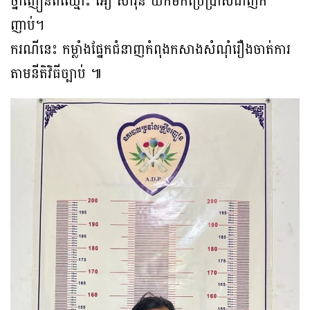
ថ្នាំញៀនពីឈ្មោះ អឿ សារុន យកមកប្រេីប្រាស់ជាញឹក
ញាប់។
ករណីនេះ កម្លាំងផ្នែកជំនាញកំពុងកសាងសំណុំរឿងចាត់ការ
តាមនីតិវិធីច្បាប់ ៕