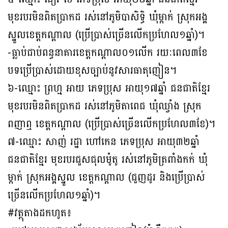
មុខរបរមិនពិតប្រាកដ រស់នៅភូមិបាសិទ្ធិ ឃុំម្កាក់ ស្រុកអង្គ
ស្នួលខេត្តកណ្ដាល (ប្រេីប្រាស់ច្រើនលេីកប្រហែល១ឆ្នាំ)។
-ធ្លាប់ជាប់ពន្ធនាគារខេត្តកណ្តាល០១លេីក រយៈពេល៣ខែ
បទប្រេីប្រាស់ដោយខុសច្បាប់នូវសារធាតុញៀន។
៦-ឈ្មោះ ព្រហ្ម អាយ ភេទប្រុស អាយុ១៧ឆ្នាំ ជនជាតិខ្មែរ
មុខរបរមិនពិតប្រាកដ រស់នៅភូមិតាពេជ ឃុំឈ្វាំង ស្រុក
ពញាឮ ខេត្តកណ្ដាល (ប្រេីប្រាស់ច្រើនលេីកប្រហែល៣ខែ)។
៧-ឈ្មោះ សាញ់ រដ្ឋា ហៅកេន ភេទប្រុស អាយុ៣២ឆ្នាំ
ជនជាតិខ្មែរ មុខរបរជួសជុលម៉ូតូ រស់នៅភូមិត្រពាំងកក់ ឃុំ
ម្កាក់ ស្រុកអង្គស្នួល ខេត្តកណ្ដាល (ជួញដូរ និងប្រេីប្រាស់
ច្រើនលេីកប្រហែល១ឆ្នាំ)។
#វត្ថុតាងដកហូត៖