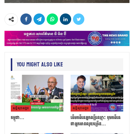
You Might Also Like
សន្តិសុខសង្គម
សន្តិសុខសង្គម
កម្ពុជា…
តេីមកពីគេអ្នកល្បីឈ្មោះ​ ឫមកពីគេ
ជាអ្នកមានលុយច្រេីន​…