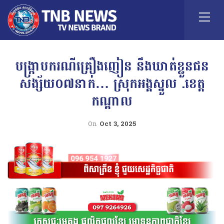
បង្ក្រាបករណីគ្រឿងញៀន នឹងឃាត់ខ្លួនជន
សង្ស័យ០៧នាក់… ស្រុកអង្គស្នួល .ខេត្ត
កណ្តាល
On
Oct 3, 2025