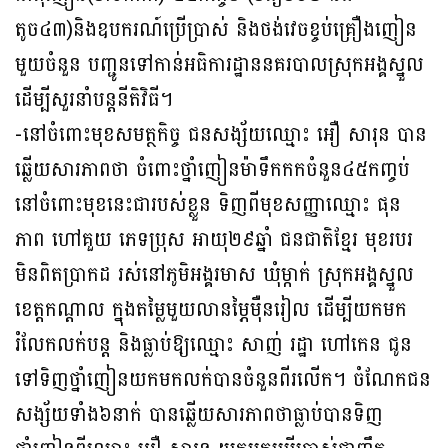
តូច៤៣)និងឧបករណ៍ប្រើប្រាស់ និងថង់វេចខ្ចប់គ្រឿងញៀន
មួយចំនួន បញ្ជូនទៅកាន់អធិការដ្ឋាននគរបាលស្រុកអង្គស្នួល
ដេីម្បីសួរនាំបន្តនីតិវិធី។
-នៅចំពោះមុខសមត្ថកិច្ច ជនសង្ស័យឈ្មោះ អឿ សារុន បាន
ឆ្លេីយសារភាពថា ចំពោះថ្នាំញៀនម៉ាទឹកកកចំនួន៤៥កញ្ចប់
នៅចំពោះមុខនេះជារបស់ខ្លួន ទិញពីមុខសញ្ញាឈ្មោះ ផុន
ភាព ហៅគួយ ភេទប្រុស អាយុ២៩ឆ្នាំ ជនជាតិខ្មែរ មុខរបរ
មិនពិតប្រាកដ រស់នៅភូមិអង្គរមាស ឃុំម្កាក់ ស្រុកអង្គស្នួល
ខេត្តកណ្ដាល ក្នុងតម្លៃមួយលានម្ភៃម៉ឺនរៀល ដេីម្បីយកមក
រំលែកលក់បន្ត និងធ្លាប់ឱ្យឈ្មោះ សាញ់ រដ្ឋា ហៅកេន ជូន
ទៅទិញថ្នាំញៀនយកមកលក់បានចំនួនពីរលេីក។ ចំណែកជន
សង្ស័យទាំង៦នាក់ បានឆ្លេីយសារភាពថាធ្លាប់បានទិញ