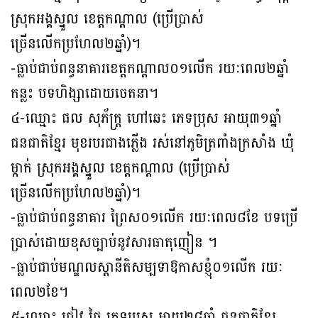
ស្រុកអង្គស្នួល ខេត្តកណ្ដាល (ប្រេីប្រាស់
ច្រើនលេីកប្រហែល២ឆ្នាំ)។
-ធ្លាប់ជាប់ពន្ធនាគារខេត្តកណ្តាល០១លេីក រយៈពេល២ឆ្នាំ
កន្លះ បទហិង្សាដោយចេតនា។
៤-ឈ្មោះ ផល សុភ័ក្ត្រ ហៅឆេះ ភេទប្រុស អាយុ៣១ឆ្នាំ
ជនជាតិខ្មែរ មុខរបរជាងភ្លេីង រស់នៅភូមិត្រពាំងក្រសាំង ឃុំ
ម្កាក់ ស្រុកអង្គស្នួល ខេត្តកណ្ដាល (ប្រេីប្រាស់
ច្រើនលេីកប្រហែល២ឆ្នាំ)។
-ធ្លាប់ជាប់ពន្ធនាគារ ព្រៃស០១លេីក រយៈពេល៨ខែ បទប្រេី
ប្រាស់ដោយខុសច្បាប់នូវសារធាតុញៀន ។
-ធ្លាប់ជាប់មណ្ឌលស្តានីតិសម្បទាឱកាសខ្ញុំ០១លេីក រយៈ
ពេល២ខែ។
៥-ឈ្មោះ ជៀវ ថៃ ភេទប្រុស អាយុ២៨ឆ្នាំ ជនជាតិខ្មែរ