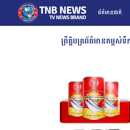
ព័ត៌មានជាតិ
ព្រឹត្តិបត្រព័ត៌មានកម្