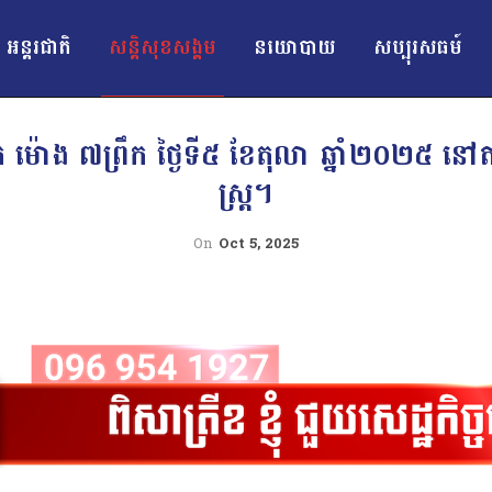
អន្ដរជាតិ
សន្តិសុខសង្គម
នយោបាយ
សប្បុរសធម៍
ពស់ទឹក ម៉ោង ៧ព្រឹក ថ្ងៃទី៥ ខែតុលា ឆ្នាំ២០២
ស្ត្រ។
On
Oct 5, 2025