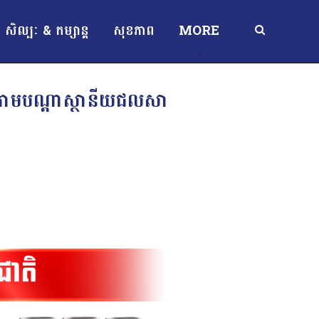
សិល្បៈ & កម្សាន្ត
សុខភាព
MORE
៥ នៅតាមបណ្ដាស្ថានីយជលសា