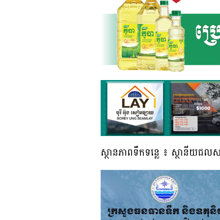
ស្ថានភាពទឹកទន្លេ ៖ ស្ថានីយជលសាស