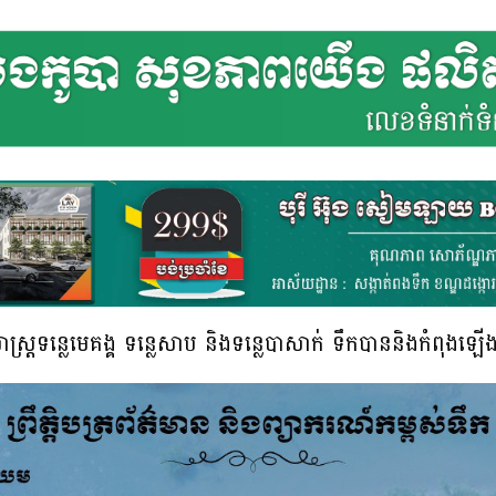
្ត្រទន្លេមេគង្គ ទន្លេសាប និងទន្លេបាសាក់ ទឹកបាននិងកំពុងឡើងន