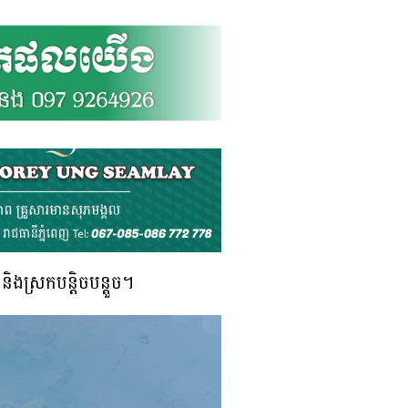
ិងស្រកបន្តិចបន្តួច។