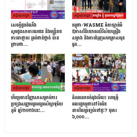
សន្តិសុខសង្គម
សន្តិសុខសង្គម
សេចក្ដីជូនដំណឹង
កម្ពុជា-WASME ពិភាក្សាអំពី
សូមជូនសាធារណជន និងមន្ត្រីរាជ
ឱកាសវិនិយោគលើវិស័យគ្រឿង
ការអាជ្ញាធរ គ្រប់ជាន់ថ្នាក់ បាន
សម្អាង និងការជំរុញសហគ្រាសធុន
ជ្រាបថា…
តូច…
សន្តិសុខសង្គម
សន្តិសុខសង្គម
ហឹបប្រធានវិញ្ញាសាសម្រាប់ការ
ពិភពលោកកំពុងមើល៖ ហេតុអ្វី
ប្រឡងសញ្ញាបត្រ​មធ្យមសិក្សាទុតិយ
ពលរដ្ឋកម្ពុជានៅតែមិន
ភូមិ ឆ្នាំ២០២៦នេះ…
អាចវិលត្រឡប់ទៅផ្ទះ? កុមារ
៦,០០០…