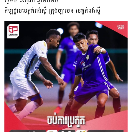
ថ្ងៃទី៥ ខែតុលា ឆ្នាំ២០២៥
កីឡដ្ឋានខេត្តកំពង់ស្ពឺ ក្រុងច្បារមន ខេត្តកំពង់ស្ពឺ