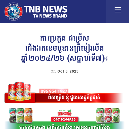
ការប្រកួត ជម្រើស
ជើងឯកខេមបូឌានព្រីមៀរលីគ
ឆ្នាំ២០២៥/២៦ (សប្តាហ៍ទី៧)៖
On
Oct 5, 2025