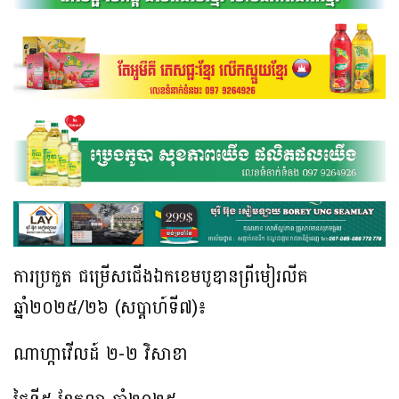
ការប្រកួត ជម្រើសជើងឯកខេមបូឌានព្រីមៀរលីគ
ឆ្នាំ២០២៥/២៦ (សប្តាហ៍ទី៧)៖
ណាហ្កាវើលដ៍ ២-២ វិសាខា