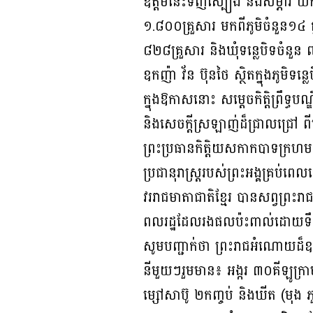
ឧត្តមនេះទិញស្បៀង និងសម្ភារ យ
១.៨០០គ្រួសារ មកពីភូមិចំនួន១៤ ក្នុ
៨២៨គ្រួសារ និងឃុំទន្លេបិទចំ
ឧកញ៉ា វ័ន ប៊ុនថៃ ស្ថិតក្នុងភូមិទន្លេប
ក្នុងឱកាសនោះ សម្តេចកិត្តិព្រឹទ្ធ
និងសេចក្តីស្រឡាញ់ដ៏ជ្រាលជ្រៅ ពីព
ព្រះប្រធានកិត្តិយសកាកបាទក្រហមកម្
ប្រជានុរាស្ត្ររបស់ព្រះអង្គគ្រប់
វររាជមាតាជាតិខ្មែរ បានសព្វព្រះរ
ពលរដ្ឋដែលរងផលប៉ះពាល់ដោយទឹកជំនន់
សូមបញ្ជាក់ថា ព្រះរាជអំណោយដ៏ឧត្តុង
នីមួយៗរួមមាន៖ អង្ករ ៣០គីឡូក្រាម
ម្សៅសាប៊ូ ២កញ្ចប់ និងឃីត (មុង 