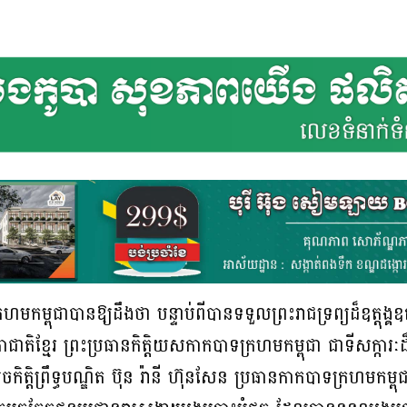
រហមកម្ពុជាបានឱ្យដឹងថា បន្ទាប់ពីបានទទួលព្រះរាជទ្រព្យដ៏ឧត្តុង្គឧត
ាជាតិខ្មែរ ព្រះប្រធានកិត្តិយសកាកបាទក្រហមកម្ពុជា ជាទីសក្ការៈដ៏ខ
កិត្តិព្រឹទ្ធបណ្ឌិត ប៊ុន រ៉ានី ហ៊ុនសែន ប្រធានកាកបាទក្រហមកម្ពុជា