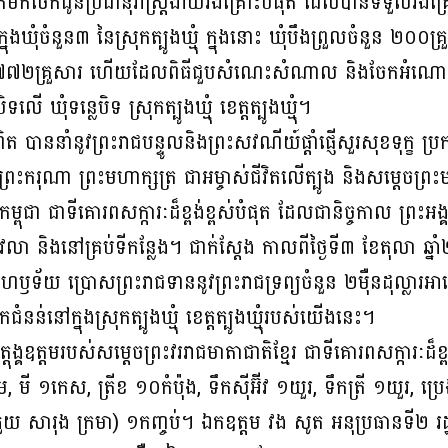
កមកចែកជូនប្រជានុរាស្ត្រងាយរងគ្រោះបំផុត ដែលបានទទួលរងគ្
ងឃុំចំនួន៣ នៃស្រុកត្បូងឃ្មុំ ក្នុងនោះ ឃុំបឹងព្រួលចំនួន ២០០គ្រួ
នួន ៧៧២គ្រួសារ ហើយដែលពិធីជួបសំណេះសំណាល និងចែកអំណោយ
ិទលើ ឃុំទន្លេបិទ ស្រុកត្បូងឃ្មុំ ខេត្តត្បូងឃ្មុំ។
បណ្ឌិត បាននាំនូវព្រះរាជបន្ទូលនិងព្រះសវណីយ៍ផ្តាំផ្ញើសួរសុខទុក្
្រះករុណា ព្រះមហាក្សត្រ ជាអម្ចាស់ជីវិតលើត្បូង និងសម្តេចព្រះមហ
ពុជា ជាទីគោរពសក្ការៈដ៏ខ្ពង់ខ្ពស់បំផុត ដែលជានិច្ចកាល ព្រះអង្គទ
ពេលវេលា និងនៅគ្រប់ទីកន្លែង។ ជាក់ស្ដែង កាលពីថ្ងៃទី៣ ខែតុលា ឆ
ាជហឫទ័យ ប្រោសព្រះរាជទាននូវព្រះរាជទ្រព្យចំនួន ២ម៉ឺនដុល្លារ
នៅក្នុងស្រុកត្បូងឃ្មុំ ខេត្តត្បូងឃ្មុំរបស់យើងនេះ។
្គឧត្តមរបស់សម្តេចព្រះវររាជមាតាជាតិខ្មែរ ជាទីគោរពសក្ការៈដ៏ខ្ពង
, មី ១កេស, ត្រីខ ១០កំប៉ុង, ទឹកស៊ីអ៊ីវ ១យួរ, ទឹកត្រី ១យួរ, ប
ភួយ សារុង ក្រមា) ១កញ្ចប់។ ឯកឧត្តម វង សូត អនុប្រធានទី២ រដ្