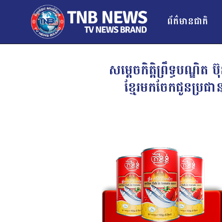
ព័ត៌មានជាតិ
សម្តេចកិត្តិព្រឹទ្ធបណ្ឌ
ខ្មែរមកចែកជូនប្រជ