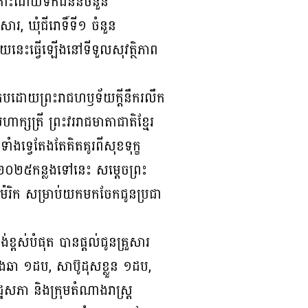
រោះដោយទឹកជំនន់ចំនួន
សារ, ឃុំជីរោទិ៍ទី១ ចំនួន
នេះធ្វើឡើងនៅទីទួលសុវត្ថិភាព
ខ ប្រកបដោយព្រះរាជហឫទ័យក្តីនឹករលឹក
ាក្សត្រី ព្រះវររាជមាតាជាតិខ្មែរ
ាំងទ្វេតែងតែគិតគូរពីសុខទុក្ខ
្នាំ២០២៥កន្លងទៅនេះ សម្តេចព្រះ
អាម៉េរិក សម្រាប់យកមកចែកជូនប្រជា
់ខ្ពស់បំផុត បានផ្តល់ជូនគ្រួសារ
្រេងឆា ១ដប, សាប៊ូដុសខ្លួន ១ដប,
ឋសភា និងក្រុមតំណាងរាស្ត្រ