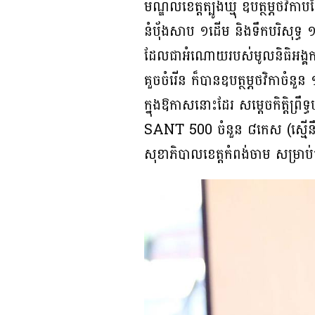
មណ្ឌលខេត្តត្បូងឃ្មុំ ឧបត្ថម្ភថវិក
នំប៉័ងសាប ១ដើម និងទឹកបរិសុទ្ធ ១ដ
ដែលជាអំណោយរបស់មូលនិធិអង្គកា
គួចចំរេីន ក៏បានឧបត្ថម្ភថវិកាចំនួន
ក្នុងឱកាសនោះដែរ សម្តេចកិត្តិព្រឹ
SANT 500 ចំនួន ៨កេស (ស្មើនឹង ៧
សុខាភិបាលខេត្តកំពង់ចាម សម្រាប់