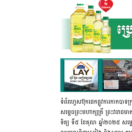
ទំព័រហ្វេសប៊ុកផេកផ្លូវការកាកបាទក្
សម្តេចព្រះមហាក្សត្រី ព្រះវររាជមាត
ទិត្យ ទី៥ ខែតុលា ឆ្នាំ២០២៥ សម្តេច