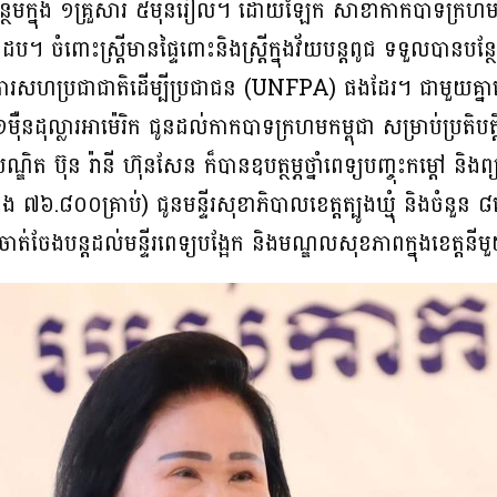
ាបន្ថែមក្នុង ១គ្រួសារ ៥ម៉ឺនរៀល។ ដោយឡែក សាខាកាកបាទក្រហមកម្ពុជា
ប។ ចំពោះស្ត្រីមានផ្ទៃពោះនិងស្ត្រីក្នុងវ័យបន្តពូជ ទទួលបានបន្ថែ
រសហប្រជាជាតិដេីម្បីប្រជាជន (UNFPA) ផងដែរ។ ជាមួយគ្នាន
 ១ម៉ឺនដុល្លារអាម៉េរិក ជូនដល់កាកបាទក្រហមកម្ពុជា សម្រាប់ប្រតិបត
ទ្ធបណ្ឌិត ប៊ុន រ៉ានី ហ៊ុនសែន ក៏បានឧបត្ថម្ភថ្នាំពេទ្យបញ្ចុះកម្
៦.៨០០គ្រាប់) ជូនមន្ទីរសុខាភិបាលខេត្តត្បូងឃ្មុំ និងចំនួន 
ចាត់ចែងបន្តដល់មន្ទីរពេទ្យបង្អែក និងមណ្ឌលសុខភាពក្នុងខេត្តន