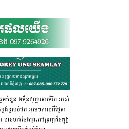
្តមចំនួន ២ម៉ឺនដុល្លារអាម៉េរិក របស់
្ពង់ខ្ពស់បំផុត ភ្លាមៗកាលពីថ្ងៃអា
 បានចាត់ចែងព្រះរាជទ្រព្យដ៏ឧត្តុង្គ