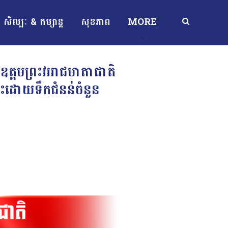
សិល្បៈ & កម្សាន្ត
សុខភាព
MORE
្គឧត្តមព្រះវររាជមាតាជាតិ
ោះដោយទឹកជំនន់ចំនួន