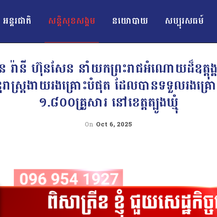
អន្ដរជាតិ
សន្តិសុខសង្គម
នយោបាយ
សប្បុរសធម៍
ិត ប៊ុន រ៉ានី ហ៊ុនសែន នាំយកព្រះរាជអំណោយដ៏ឧត្តុង
ានុរាស្ត្រងាយរងគ្រោះបំផុត ដែលបានទទួលរងគ្រ
១.៨០០គ្រួសារ នៅខេត្តត្បូងឃ្មុំ
On
Oct 6, 2025