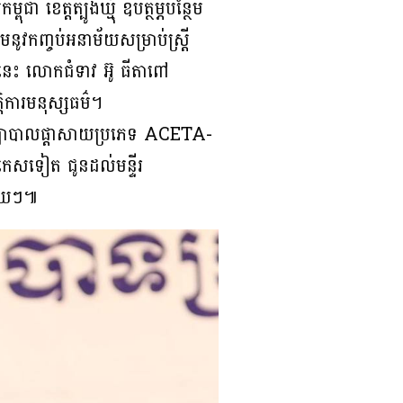
 ខេត្តត្បូងឃ្មុំ ឧបត្ថម្ភបន្ថែម
មនូវកញ្ចប់អនាម័យសម្រាប់ស្ត្រី
េះ លោកជំទាវ អ៊ូ ធីតាពៅ
្តិការមនុស្សធម៌។
តៅ និងព្យាបាលផ្តាសាយប្រភេទ ACETA-
៨កេសទៀត ជូនដល់មន្ទីរ
ីមួយៗ៕