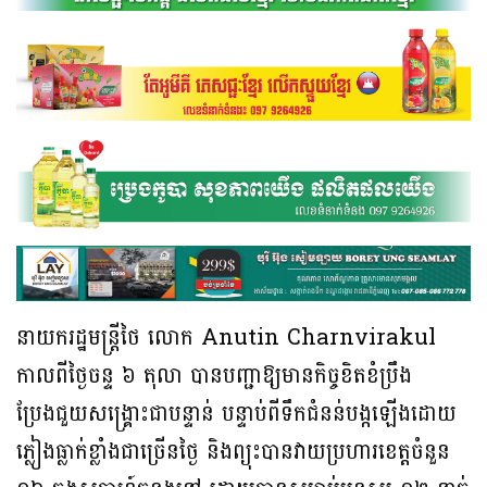
នាយករដ្ឋមន្ត្រីថៃ លោក Anutin Charnvirakul
កាលពីថ្ងៃចន្ទ ៦ តុលា បានបញ្ជាឱ្យមានកិច្ចខិតខំប្រឹង
ប្រែងជួយសង្គ្រោះជាបន្ទាន់ បន្ទាប់ពីទឹកជំនន់បង្កឡើងដោយ
ភ្លៀងធ្លាក់ខ្លាំងជាច្រើនថ្ងៃ និងព្យុះបានវាយប្រហារខេត្តចំនួន