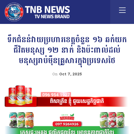
ទឹកជំនន់វាយប្រហារខេត្តចំនួន ១៦ ឆក់យក
ជីវិតមនុស្ស ១២ នាក់ និងប៉ះពាល់ដល់
មនុស្សរាប់ម៉ឺនគ្រួសារក្នុងប្រទេសថៃ
On
Oct 7, 2025