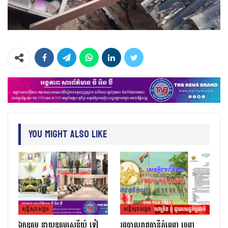
You Might Also Like
សន្តិសុខសង្គម
សន្តិសុខសង្គម
ឯកឧត្តម នាយឧត្តមសេនីយ៍ ទៀ
រដ្ឋបាលរាជធានីភ្នំពេញ ចេញ