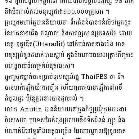
១៦ ក្នុងសប្តាហ៍កន្លងទៅ ដោយបានសម្លាប់មនុស្ស ១២ នាក់
និងប៉ះពាល់ដល់មនុស្សជាង១០០.០០០គ្រួសារ ។
ក្រសួងមហាផ្ទៃបាននិយាយថា ទឹកជំនន់បានជន់លិចផ្នែកខ្លះ
នៃភាគខាងជើង កណ្តាល និងភាគឦសានប្រទេសថៃ ដោយ
ខេត្ត ឧត្តរឌីត(Uttaradit) នៅតំបន់ភាគខាងជើង មាន
មនុស្សចំនួន៥នាក់បានស្លាប់ ក្នុងចំណោមជនរងគ្រោះពីគ្រោះ
មហន្តរាយដ៏អាក្រក់បំផុតនេះស។
អ្នកស្រុកម្នាក់បានប្រាប់ទូរទស្សន៍រដ្ឋ ThaiPBS ថា ទឹក
បានហក់ឡើងយ៉ាងលឿន ហើយពួកគេបានឡើងទៅលើ
ដំបូលផ្ទះ ប៉ុន្តែផ្ទះនោះបានដួលរលំ ។
លោក Anutin បាននិយាយនៅក្នុងកិច្ចប្រជុំក្រុមការងារ
ពិសេសថា ប្រទេសថៃកំពុងប្រឈមនឹងទឹកជំនន់ ព្យុះ និង
បំណាក់ដីនៅទូទាំងខេត្តជាច្រើន ដែលបណ្តាលឱ្យខូចខាត