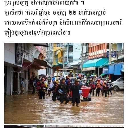
ទ្រព្យសម្បត្តិ និងការបាត់បង់អាយុជីវិត ។
គួររម្លឹកថា កាលពីឆ្នាំមុន មនុស្ស ២២ នាក់បានស្លាប់
ដោយសារទឹកជំនន់ដ៏គំហុក និងបំណាក់ដីដែលបណ្តាលមកពី
ភ្លៀងមូសុងនៅទូទាំងប្រទេសថៃ៕