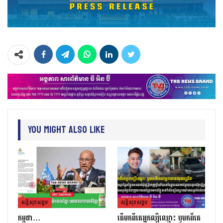
You Might Also Like
សន្តិសុខសង្គម
សន្តិសុខសង្គម
កម្ពុជា…
តេីមកពីគេអ្នកល្បីឈ្មោះ​ ឫមកពីគេ