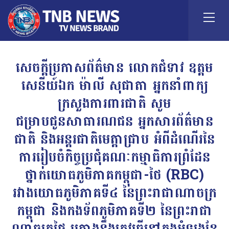
សេចក្តីប្រកាសព័ត៌មាន លោកជំទាវ ឧត្តម
សេនីយ៍ឯក ម៉ាលី សុជាតា អ្នកនាំពាក្យ
ក្រសួងការពារជាតិ សូម
ជម្រាបជូនសាធារណជន អ្នកសារព័ត៌មាន
ជាតិ និងអន្តរជាតិមេត្តាជ្រាប អំពីដំណើរនៃ
ការរៀបចំកិច្ចប្រជុំគណៈកម្មាធិការព្រំដែន
ថ្នាក់យោធភូមិភាគកម្ពុជា-ថៃ (RBC)
រវាងយោធភូមិភាគទី៤ នៃព្រះរាជាណាចក្រ
កម្ពុជា និងកងទ័ពភូមិភាគទី២ នៃព្រះរាជា
ណាចក្រថៃ គ្រោងនឹងត្រូវធ្វើនៅក្នុងអំឡុងខែ