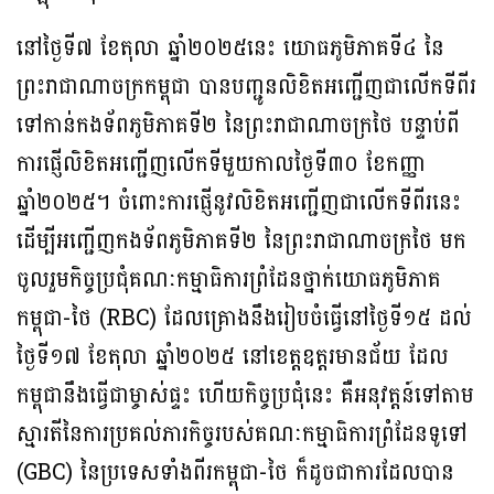
នៅថ្ងៃទី៧ ខែតុលា ឆ្នាំ២០២៥នេះ យោធភូមិភាគទី៤ នៃ
ព្រះរាជាណាចក្រកម្ពុជា បានបញ្ជូនលិខិតអញ្ជើញជាលើកទីពីរ
ទៅកាន់កងទ័ពភូមិភាគទី២ នៃព្រះរាជាណាចក្រថៃ បន្ទាប់ពី
ការផ្ញើលិខិតអញ្ជើញលើកទីមួយកាលថ្ងៃទី៣០ ខែកញ្ញា
ឆ្នាំ២០២៥។ ចំពោះការផ្ញើនូវលិខិតអញ្ជើញជាលើកទីពីរនេះ
ដើម្បីអញ្ជើញកងទ័ពភូមិភាគទី២ នៃព្រះរាជាណាចក្រថៃ មក
ចូលរួមកិច្ចប្រជុំគណៈកម្មាធិការព្រំដែនថ្នាក់យោធភូមិភាគ
កម្ពុជា-ថៃ (RBC) ដែលគ្រោងនឹងរៀបចំធ្វើនៅថ្ងៃទី១៥ ដល់
ថ្ងៃទី១៧ ខែតុលា ឆ្នាំ២០២៥ នៅខេត្តឧត្តរមានជ័យ ដែល
កម្ពុជានឹងធ្វើជាម្ចាស់ផ្ទះ ហើយកិច្ចប្រជុំនេះ គឺអនុវត្តន៍ទៅតាម
ស្មារតីនៃការប្រគល់ភារកិច្ចរបស់គណៈកម្មាធិការព្រំដែនទូទៅ
(GBC) នៃប្រទេសទាំងពីរកម្ពុជា-ថៃ ក៏ដូចជាការដែលបាន