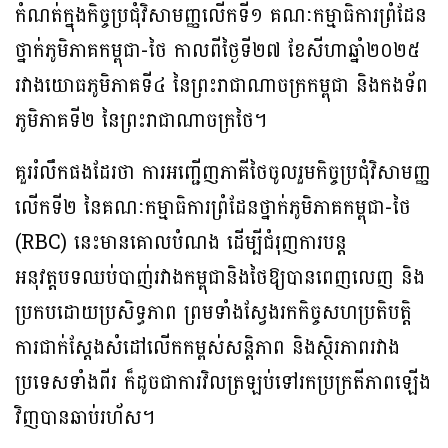
កំណត់ក្នុងកិច្ចប្រជុំវិសាមញ្ញលើកទី១ គណៈកម្មាធិការព្រំដែន
ថ្នាក់ភូមិភាគកម្ពុជា-ថៃ កាលពីថ្ងៃទី២៧ ខែសីហាឆ្នាំ២០២៥
រវាងយោធភូមិភាគទី៤ នៃព្រះរាជាណាចក្រកម្ពុជា និងកងទ័ព
ភូមិភាគទី២ នៃព្រះរាជាណាចក្រថៃ។
គួររំលឹកផងដែរថា ការអញ្ជើញភាគីថៃចូលរួមកិច្ចប្រជុំវិសាមញ្ញ
លើកទី២ នៃគណៈកម្មាធិការព្រំដែនថ្នាក់ភូមិភាគកម្ពុជា-ថៃ
(RBC) នេះមានគោលបំណង ដើម្បីជំរុញការបន្ត
អនុវត្តបទឈប់បាញ់រវាងកម្ពុជានិងថៃឱ្យបានពេញលេញ និង
ប្រកបដោយប្រសិទ្ធភាព ព្រមទាំងស្វែងរកកិច្ចសហប្រតិបត្តិ
ការជាក់ស្តែងសំដៅលើកកម្ពស់សន្តិភាព និងស្ថិរភាពរវាង
ប្រទេសទាំងពីរ ក៏ដូចជាការវិលត្រឡប់ទៅរកប្រក្រតីភាពឡើង
វិញបានឆាប់រហ័ស។