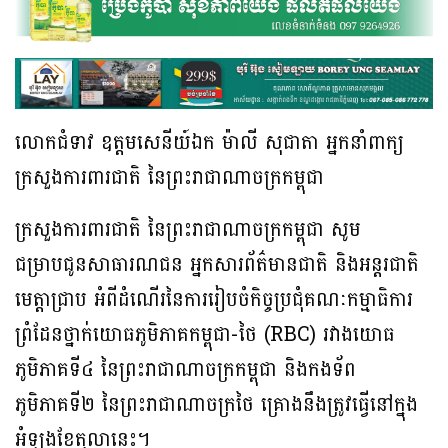
លោកជំទាវ ឧត្តមសេនីយ៍ឯក ម៉ាលី សុជាតា អ្នកនាំពាក្យ
ក្រសួងការពារជាតិ នៃព្រះរាជាណាចក្រកម្ពុជា
ក្រសួងការពារជាតិ នៃព្រះរាជាណាចក្រកម្ពុជា សូម
ជម្រាបជូនសាធារណជន អ្នកសារព័ត៌មានជាតិ និងអន្តរជាតិ
មេត្តាជ្រាប អំពីដំណើរនៃការរៀបចំកិច្ចប្រជុំគណៈកម្មាធិការ
ព្រំដែនថ្នាក់យោធភូមិភាគកម្ពុជា-ថៃ (RBC) រវាងយោធ
ភូមិភាគទី៤ នៃព្រះរាជាណាចក្រកម្ពុជា និងកងទ័ព
ភូមិភាគទី២ នៃព្រះរាជាណាចក្រថៃ គ្រោងនឹងត្រូវធ្វើនៅក្នុង
អំឡុងខែតុលានេះ។