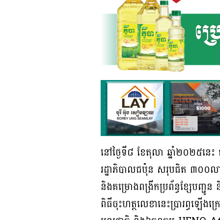
នៅថ្ងៃទី៨ ខែតុលា ឆ្នាំ២០២៥នេះ 
រដ្ឋាភិបាលជប៉ុន សរុបជិត ៣០០លានដុ
និងគម្រោងពង្រីកប្រព័ន្ធខ្សែបញ្ជ
ពិធីចុះហត្ថលេខានេះប្រារព្ធឡើងក្រ