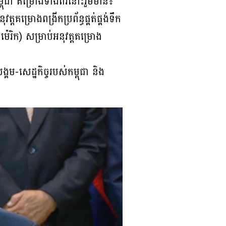
ពុជា គម្រោងទាំងពីរនោះរួមមាន៖
្រោងពង្រីកប្រព័ន្ធផ្គត់ផ្គង់ទឹក
រិក) សម្រាប់អនុវត្តគម្រោង
សង្គម-សេដ្ឋកិច្ចរបស់កម្ពុជា និង