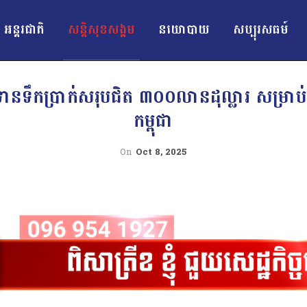
អន្ដរជាតិ
សន្តិសុខសង្គម
នយោបាយ
សប្បុរសធម៍
នទឹកប្រាក់សរុបជិត ៣០០លានដុល្លារ សម្រាប់អ
កម្ពុជា
On
Oct 8, 2025