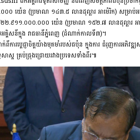
ushi ឯកអគ្គរាជទូតវិសាមញ្ញ និងពេញសមត្ថភាពជប៉ុនប្រចាំកម្
០ យ៉េន (ប្រមាណ ១៤៣.៥ លានដុល្លារ អាម៉េរិក) សម្រាប់អនុវត្តគម
នួន ២២.៩១១.០០០.០០០ យ៉េន (ប្រមាណ ១៥២.៧ លានដុល្លារ អាម៉េ
ាយអគ្គិសនីក្នុង រាជធានីភ្នំពេញ (ដំណាក់កាលទី៣)។
ជាក់ពីការប្តេជ្ញាចិត្តយ៉ាងមុតមាំរបស់ជប៉ុន ក្នុងការ ជំរុញការអភិវឌ្ឍ
ធសាស្ត គ្រប់ជ្រុងជ្រោយរវាងប្រទេសទាំងពីរ៕