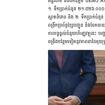
អន្តរជាតិ និងឯកឧត្តម UENO Ats
១. ទឹកប្រាក់ចំនួន ២១.៥២៦.០០០.០០
ស្អាតនិរោធ និង ២. ទឹកប្រាក់ចំ
ពង្រីកប្រព័ន្ធខ្សែបញ្ជូន និងចែកច
ការបន្តផ្តល់ជំនួយហិរញ្ញវត្ថុនេះ បញ្
ពង្រឹងបន្ថែមទៀតនូវភាពជាដៃគូយុទ្