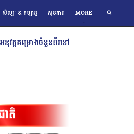
សិល្បៈ & កម្សាន្ត
សុខភាព
MORE
នុវត្តគម្រោងចំនួនពីរនៅ