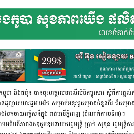
កម្ពុជា និងជប៉ុន បានចុះហត្ថលេខាលើលិខិតប្ដូរសារ ស្ដីពីការផ
ល្លារសហរដ្ឋអាមេរិក សម្រាប់អនុវត្តគម្រោងចំនួនពីរ គឺគម្រោងពង្រី
ូន និងចែកចាយអគ្គិសនីក្នុង រាជធានីភ្នំពេញ (ដំណាក់កាលទី៣)។
ោមអធិបតីភាពឯកឧត្ដមឧបនាយករដ្ឋមន្ត្រី ប្រាក់ សុខុន រដ្ឋមន្ត្រី