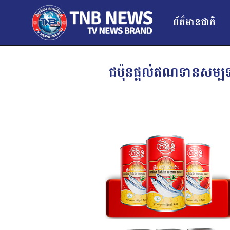
ព័ត៌មានជាតិ
ជប៉ុនផ្ដល់ឥណទានសម្បទា