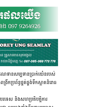
្តល់ឥណទានសម្បទានប្រាក់យ៉េនរបស់
កប្រព័ន្ធផ្គត់ផ្គង់ទឹកស្អាតនិរោធ
ការបរទេស និងសហប្រតិបត្តិការ