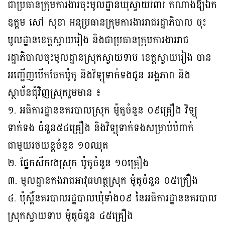
ជាប្រធានក្រុមការងារចុះមូលដ្ឋានឃុំស្វាយរំពារ តំណាងឱ្យឯក
ឧត្តម សៅ សុខា អនុប្រធានក្រុមការងាររាជរដ្ឋាភិបាល ចុះ
មូលដ្ឋានខេត្តស្វាយរៀង និងជាប្រធានក្រុមការងាររាជ
រដ្ឋាភិបាលចុះមូលដ្ឋានស្រុកស្វាយទាប ខេត្តស្វាយរៀង បាន
អញ្ជើញបើកចែកម៉ូតូ និងវិទ្យុទាក់ទងជូន អង្គភាព និង
ស្ថាប័នជុំវិញស្រុករួមមាន ៖
១. អធិការដ្ឋាននគរបាលស្រុក ម៉ូតូចំនួន ០៩គ្រឿង វិទ្យុ
ទាក់ទង ចំនួន៥៤គ្រឿង និងវិទ្យុទាក់ទងសម្រាប់បំពាក់
ជាមួយរថយន្តចំនួន ១០ឈុត
២. ផ្នែកសឹករងស្រុក ម៉ូតូចំនួន ១០គ្រឿង
៣. មូលដ្ឋានកងរាជអាវុធហត្ថស្រុក ម៉ូតូចំនួន ០៥គ្រឿង
៤. ប៉ុស្តិ៍នគរបាលរដ្ឋបាលឃុំទាំង០៩ នៃអធិការដ្ឋាននគរបាល
ស្រុកស្វាយទាប ម៉ូតូចំនួន ៤៥គ្រឿង