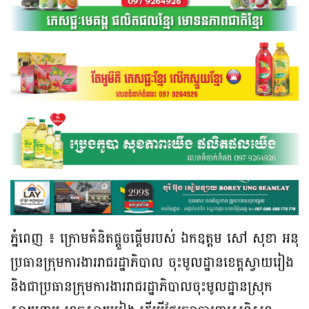
ភ្នំពេញ ៖ ក្រោមគំនិតផ្តួចផ្តើមរបស់ ឯកឧត្តម សៅ សុខា អនុ
ប្រធានក្រុមការងាររាជរដ្ឋាភិបាល ចុះមូលដ្ឋានខេត្តស្វាយរៀង
និងជាប្រធានក្រុមការងាររាជរដ្ឋាភិបាលចុះមូលដ្ឋានស្រុក