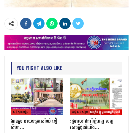
You Might Also Like
សន្តិសុខសង្គម
សន្តិសុខសង្គម
ឯកឧត្តម នាយឧត្តមសេនីយ៍ ទៀ
រដ្ឋបាលរាជធានីភ្នំពេញ ចេញ
សីហា…
សេចក្តីជូនដំណឹង…