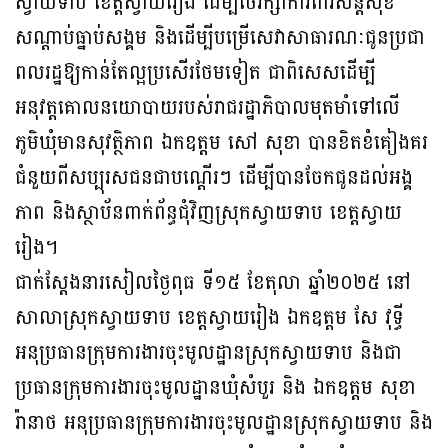
ស្វាយទាប ខេត្តស្វាយរៀង ដើម្បីថែរក្សាការពារសន្តិសុខ
សណ្តាប់ធ្នាប់សង្គម និងដើម្បីបម្រើសេវាសាធារណៈជូនប្រជា
ពលរដ្ឋឱ្យកាន់តែល្អប្រសើរថែមទៀត ជាពិសេសដើម្បី
អនុវត្តគោលនយោបាយរបស់រាជរដ្ឋាភិបាលមុតមាំទៅលើ
ភូមិឃុំមានសុវត្ថិភាព ឯកឧត្តម សៅ សុខា បានខិតខំគៀងគរ
ជំនួយពីសប្បុរសជនជាបណ្តើរៗ ដើម្បីបានចែកជូនដល់អង្គ
ភាព និងស្ថាប័នពាក់ព័ន្ធជុំវិញស្រុកស្វាយទាប ខេត្តស្វាយ
រៀង។
ជាក់ស្តែងនារសៀលថ្ងៃពុធ ទី១៥ ខែតុលា ឆ្នាំ២០២៥ នៅ
សាលាស្រុកស្វាយទាប ខេត្តស្វាយរៀង ឯកឧត្តម សែ វុទ្ធី
អនុប្រធានក្រុមការងារចុះមូលដ្ឋានស្រុកស្វាយទាប និងជា
ប្រធានក្រុមការងារចុះមូលដ្ឋានឃុំសំបួរ និង ឯកឧត្តម សុខា
រ៉ានាថ អនុប្រធានក្រុមការងារចុះមូលដ្ឋានស្រុកស្វាយទាប និង