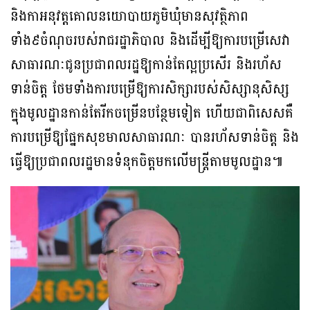
និងកាអនុវត្តគោលនយោបាយភូមិឃុំមានសុវត្ថិភាព
ទាំង៩ចំណុចរបស់រាជរដ្ឋាភិបាល និងដើម្បីឱ្យការបម្រើសេវា
សាធារណៈជូនប្រជាពលរដ្ឋឱ្យកាន់តែល្អប្រសើរ និងរហ័ស
ទាន់ចិត្ត ថែមទាំងការបម្រើឱ្យការសិក្សារបស់សិស្សានុសិស្ស
ក្នុងមូលដ្ឋានកាន់តែរីកចម្រើនបន្ថែមទៀត ហើយជាពិសេសគឺ
ការបម្រើឱ្យផ្នែកសុខមាលសាធារណៈ បានរហ័សទាន់ចិត្ត និង
ធ្វើឱ្យប្រជាពលរដ្ឋមានទំនុកចិត្តមកលើមន្ត្រីតាមមូលដ្ឋាន៕