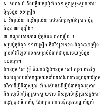
៥. សាលាឃុំ និងមន្ទីរបក្សឃុំទាំង០៩ ក្នុងស្រុកស្វាយទាប
ម៉ូតូចំនួន ១១គ្រឿង
៦. វិទ្យាល័យ អនុវិទ្យាល័យ បឋមសិក្សាទូទាំងស្រុក ម៉ូតូ
ចំនួន ៣៣គ្រឿង។
៧. មណ្ឌលសុខភាព ម៉ូតូចំនួន ០៤គ្រឿង ។
សរុបម៉ូតូចំនួន ១១៧គ្រឿង និងវិទ្យុទាក់ទង ចំនួន៥៤គ្រឿង
ព្រមទាំងវិទ្យុទាក់ទងសម្រាប់បំពាក់ជាមួយរថយន្តចំនួន
១០ឈុត។
ឯកឧត្តម សែ វុទ្ធី តំណាងឱ្យឯកឧត្តម សៅ សុខា បានថ្លែ
អំណរគុណដល់សប្បុរសជនទាំងអស់ដែលបានចូលរួមបរិច្ចាគ
ថវិកាដើម្បីទិញសម្ភារៈទាំងអស់នេះដើម្បីបំពាក់ជូនអង្គភាព
និង ស្ថាប័នជុំវិញស្រុកស្វាយទាប គឺសម្រាប់ប្រើប្រាស់ក្នុងការ
អនុវត្តតួនាទីភារកិច្ច ថែរក្សាការពារសន្តិសុខសណ្តាប់ធ្នាប់