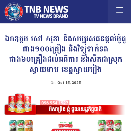
ឯកឧត្តម សៅ សុខា និងសប្បុរសជនផ្តល់ម៉ូតូ
ជាង១០០គ្រឿង និងវិទ្យុទាក់ទង
ជាង៦០គ្រឿងដល់អធិការ និងសឹករងស្រុក
ស្វាយទាប ខេត្តស្វាយរៀង
On
Oct 15, 2025