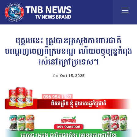
បុគ្គលនេះ ត្រូវបានក្រសួងការពារជាតិ
បណ្តេញចេញពីក្របខណ្ឌ ហើយបច្ចុប្បន្នកំពុង
រស់នៅក្រៅប្រទេស។
On
Oct 15, 2025