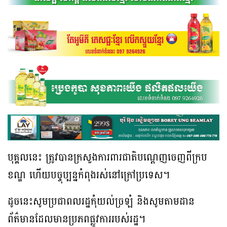
បុគ្គលនេះ ត្រូវបានក្រសួងការពារជាតិបណ្តេញចេញពីក្រប
ខណ្ឌ ហើយបច្ចុប្បន្នកំពុងរស់នៅក្រៅប្រទេស។
ដូចនេះសូមប្រជាពលរដ្ឋកុំយល់ច្រឡំ និងសូមតាមដាន
ព័ត៌មានដែលមានប្រភពផ្លូវការរបស់រដ្ឋ។